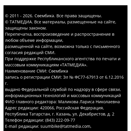
© 2011 - 2026. Сөембикә. Все права защищены.
© ТАТМЕДИА. Все материалы, размещенные на сайте,
защищены законом.
Перепечатка, воспроизведение и распространение в
любом объеме информации,
размещенной на сайте, возможна только с письменного
согласия редакций СМИ.
При поддержке Республиканского агентства по печати и
массовым коммуникациям «ТАТМЕДИА».
Наименование СМИ: Сөембикә
запись о регистрации СМИ: Эл № ФС77-67913 от 6.12.2016
г.
выдано Федеральной службой по надзору в сфере связи,
информационных технологий и массовых коммуникаций
ФИО главного редактора: Маликова Лариса Николаевна
Адрес редакции: 420066, Российская Федерация,
Республика Татарстан, г. Казань, ул. Декабристов, д. 2
Телефон редакции: (843) 222-09-77
E-mail редакции: suumbike@tatmedia.com,