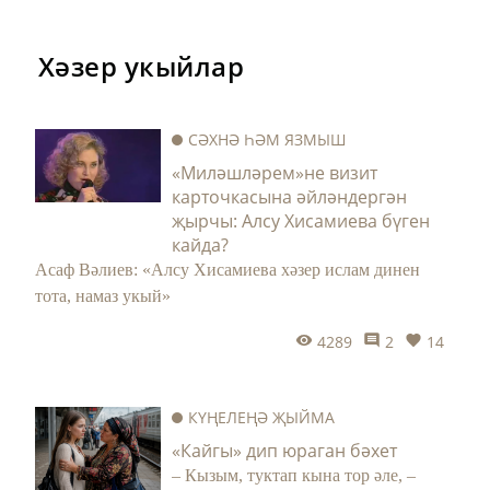
Хәзер укыйлар
СӘХНӘ ҺӘМ ЯЗМЫШ
«Миләшләрем»не визит
карточкасына әйләндергән
җырчы: Алсу Хисамиева бүген
кайда?
Асаф Вәлиев: «Алсу Хисамиева хәзер ислам динен
тота, намаз укый»
4289
2
14
КҮҢЕЛЕҢӘ ҖЫЙМА
«Кайгы» дип юраган бәхет
– Кызым, туктап кына тор әле, –