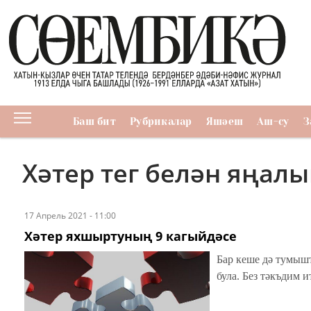
Баш бит
Рубрикалар
Яшәеш
Аш-су
З
Хәтер тег белән яңал
17 Апрель 2021 - 11:00
Хәтер яхшыртуның 9 кагыйдәсе
Бар кеше дә тумыш
була. Без тәкъдим 