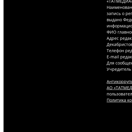
«ТАТМЕДИА»
Наименован
запись о ре
выдано Феде
информацио
ФИО главно
Адрес редак
Декабристов,
Телефон ред
E-mail реда
Для сообщен
Учредитель
Антикорруп
АО «ТАТМЕДИ
пользовател
Политика к