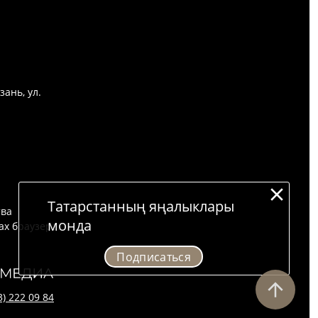
зань, ул.
Татарстанның яңалыклары
тва
монда
ах браузера.
Подписаться
3) 222 09 84