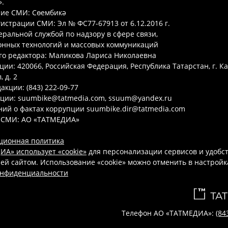
.
ие СМИ: Сөембикә
гистрации СМИ: Эл № ФС77-67913 от 6.12.2016 г.
ральной службой по надзору в сфере связи,
нных технологий и массовых коммуникаций
го редактора: Маликова Лариса Николаевна
ции: 420066, Российская Федерация, Республика Татарстан, г. Ка
 д. 2
акции: (843) 222-09-77
кции: suumbike@tatmedia.com, ssuum@yandex.ru
ий о фактах коррупции suumbike.dir@tatmedia.com
 СМИ: АО «ТАТМЕДИА»
ционная политика
А» использует «cookie»
для персонализации сервисов и удобс
ей сайтом. Использование «cookie» можно отменить в настройк
онфиденциальности
Телефон АО «ТАТМЕДИА»:
(84