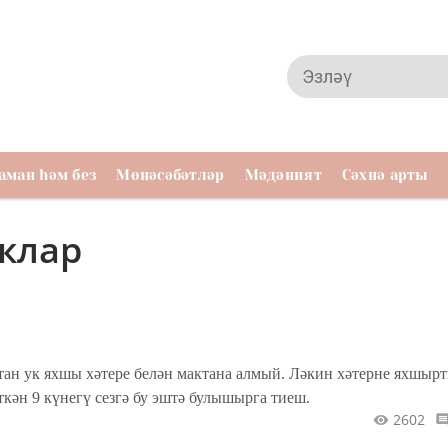
аман һәм без
Мөнәсәбәтләр
Мәдәният
Сәхнә арты
ыклар
тан ук яхшы хәтере белән мактана алмый. Ләкин хәтерне яхшырт
иткән 9 күнегү сезгә бу эштә булышырга тиеш.
2602