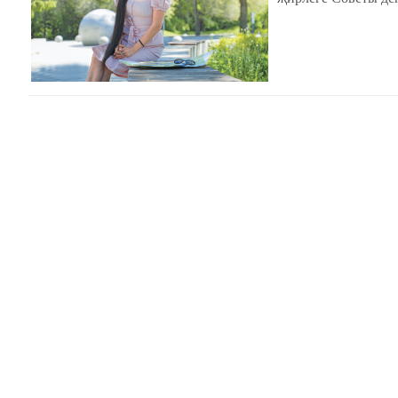
тәрбияләүдән тыш, 
итә ул.