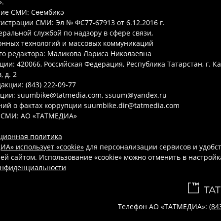
.
ие СМИ: Сөембикә
гистрации СМИ: Эл № ФС77-67913 от 6.12.2016 г.
ральной службой по надзору в сфере связи,
нных технологий и массовых коммуникаций
го редактора: Маликова Лариса Николаевна
ции: 420066, Российская Федерация, Республика Татарстан, г. Ка
 д. 2
акции: (843) 222-09-77
кции: suumbike@tatmedia.com, ssuum@yandex.ru
ий о фактах коррупции suumbike.dir@tatmedia.com
 СМИ: АО «ТАТМЕДИА»
ционная политика
А» использует «cookie»
для персонализации сервисов и удобс
ей сайтом. Использование «cookie» можно отменить в настройк
онфиденциальности
Телефон АО «ТАТМЕДИА»:
(84