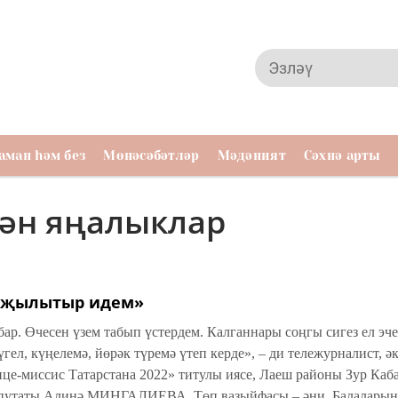
аман һәм без
Мөнәсәбәтләр
Мәдәният
Сәхнә арты
лән яңалыклар
а җылытыр идем»
ар. Өчесен үзем табып үстердем. Калган­нары соңгы сигез ел эч
ел, күңелемә, йөрәк түремә үтеп керде», – ди тележурналист, ә
ице-миссис Татарстана 2022» титулы иясе, Лаеш районы Зур Каб
епутаты Алинә МИҢГАЛИЕВА. Төп вазыйфасы – әни. Балаларын