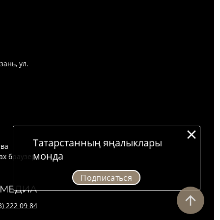
зань, ул.
Татарстанның яңалыклары
тва
монда
ах браузера.
Подписаться
3) 222 09 84