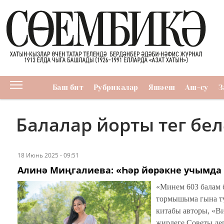
Баш бит
Рубрикалар
Яшәеш
Аш-су
З
Балалар йорты тег бе
18 Июнь 2025 - 09:51
Алинә Миңгалиева: «Һәр йөрәкне учымд
«Минем 603 балам б
тормышыма гына түг
китабы авторы, «В
җирлеге Сове­ты д