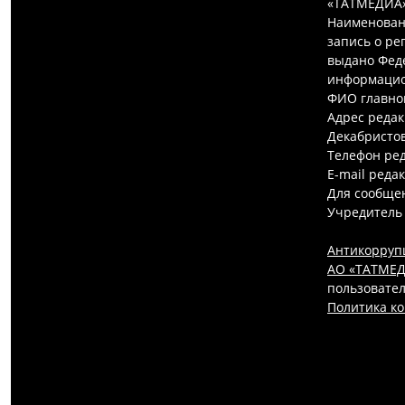
«ТАТМЕДИА»
Наименован
запись о ре
выдано Феде
информацио
ФИО главно
Адрес редак
Декабристов,
Телефон ред
E-mail реда
Для сообщен
Учредитель
Антикорруп
АО «ТАТМЕДИ
пользовател
Политика к