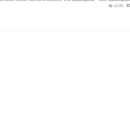
4105
ятимнәр йортларында тәрбияләнүче сабыйларга да гаиләле булы