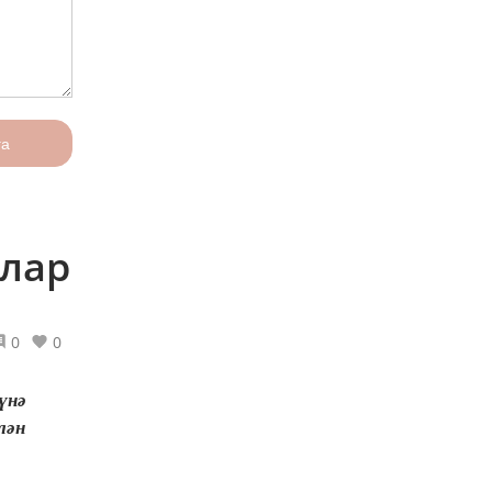
га
тлар
0
0
үнә
лән