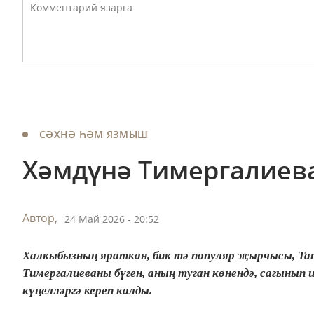
СӘХНӘ ҺӘМ ЯЗМЫШ
Хәмдүнә Тимергалиев
Автор,
24 Май 2026 - 20:52
Халкыбызның яраткан, бик тә популяр җырчысы, 
Тимергалиеваны бүген, аның туган көнендә, сагынып
күңелләргә кереп калды.