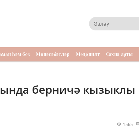
аман һәм без
Мөнәсәбәтләр
Мәдәният
Сәхнә арты
рында берничә кызыклы
1565