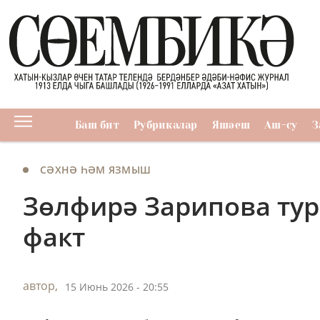
Баш бит
Рубрикалар
Яшәеш
Аш-су
З
СӘХНӘ ҺӘМ ЯЗМЫШ
Зөлфирә Зарипова ту
факт
автор,
15 Июнь 2026 - 20:55