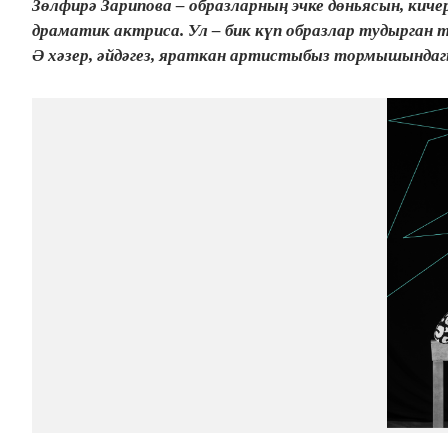
Зөлфирә Зарипова – образларның эчке дөньясын, киче
драматик актриса. Ул – бик күп образлар тудырган
Ә хәзер, әйдәгез, яраткан артистыбыз тормышында