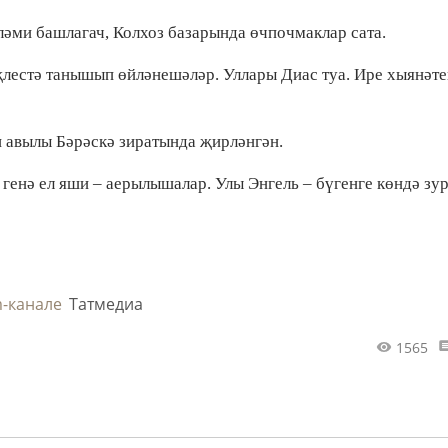
үләми башлагач, Колхоз базарында өчпочмаклар сата.
җлестә танышып өйләнешәләр. Уллары Диас туа. Ире хыянәт
н авылы Бәрәскә зиратында җирләнгән.
е генә ел яши – аерылышалар. Улы Энгель – бүгенге көндә зу
m-канале
Татмедиа
1565