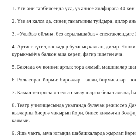
1. Үги әни тәрбиясендә үсә, үз әнисе Зөлфирәгә 40 көн 
2. Үзе ач калса да, синең тамагыңны туйдыра, диләр ан
3. «Улыбыз өйләнә, без аерылышабыз» спектаклендәг
4. Артист түгел, каскадер буласың калган, диләр. Чөн
курыкмыйча балкон аша кереп, фатир ишеген ача.
5. Бакчада өч көннән артык тора алмый, машиналар ша
6. Роль сорап йөрми: бирсәләр – эшли, бирмәсәләр – ю
7. Камал театрына өч елга сынау шарты белән алына, һ
8. Театр училищесында укыганда булачак режиссер Д
кызларны биергә чакырып йөри, биисе килмәгән Зөлфи
калмый.
9. Яшь чакта, акча югында шабашкаларда җырлап йөри