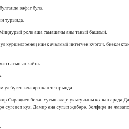
булганда вафат була.
ың турында.
е Миңнурый роле аша тамашачы аны таный башлый.
ки ул күршеләренең ишек ачалмый интегүен күргәч, биеклектә
вын сагынып кайта.
к.
әм ул бүгенгәчә яраткан театрында.
амир Сираҗиев белән сугышалар: укытучыны көткән арада Д
рә сүгенеп куя, Дамир аңа сугып җибәрә, Зөлфирә дә җавап
.