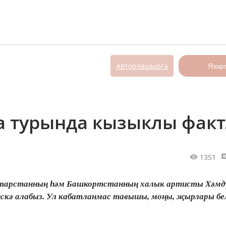
Авторлашырга
Язар
а турында кызыклы фак
1351
Татарстанның һәм Башкортстанның халык артисты Хәмд
 искә алабыз. Ул кабатланмас тавышы, моңы, җырлары бе