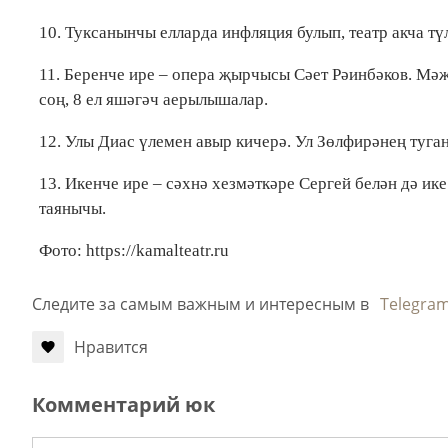
10. Туксанынчы елларда инфляция булып, театр акча т
11. Беренче ире – опера җырчысы Сәет Рәинбәков. Мә
соң, 8 ел яшәгәч аерылышалар.
12. Улы Диас үлемен авыр кичерә. Ул Зөлфирәнең туга
13. Икенче ире – сәхнә хезмәткәре Сергей белән дә ик
таянычы.
Фото: https://kamalteatr.ru
Следите за самым важным и интересным в
Telegra
Нравится
Комментарий юк