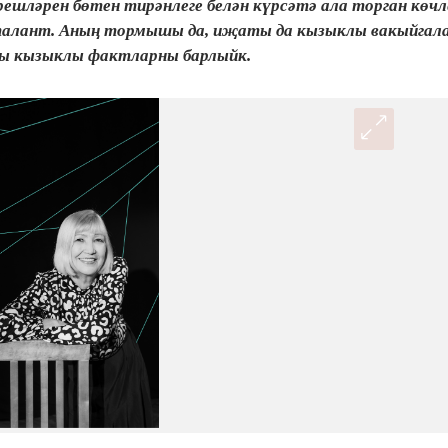
решләрен бөтен тирәнлеге белән күрсәтә ала торган көчл
 талант. Аның тормышы да, иҗаты да кызыклы вакыйгала
гы кызыклы фактларны барлыйк.