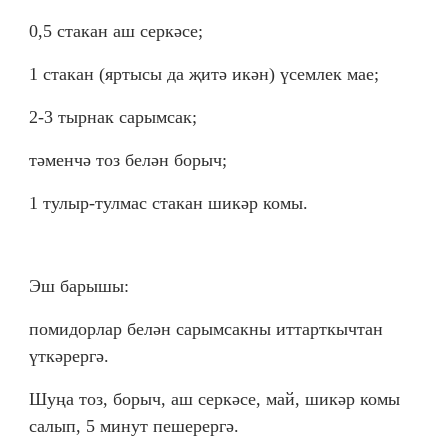
0,5 стакан аш серкәсе;
1 стакан (яртысы да җитә икән) үсемлек мае;
2-3 тырнак сарымсак;
тәменчә тоз белән борыч;
1 тулыр-тулмас стакан шикәр комы.
Эш барышы:
помидорлар белән сарымсакны иттарткычтан
үткәрергә.
Шуңа тоз, борыч, аш серкәсе, май, шикәр комы
салып, 5 минут пешерергә.