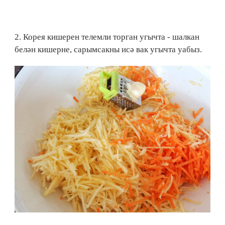
2. Корея кишерен телемли торган угычта - шалкан
белән кишерне, сарымсакны исә вак угычта уабыз.