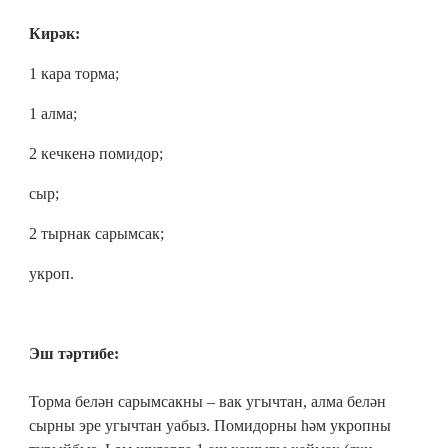
Кирәк:
1 кара торма;
1 алма;
2 кечкенә помидор;
сыр;
2 тырнак сарымсак;
укроп.
Эш тәртибе:
Торма белән сарымсакны – вак угычтан, алма белән
сырны эре угычтан уабыз. Помидорны һәм укропны