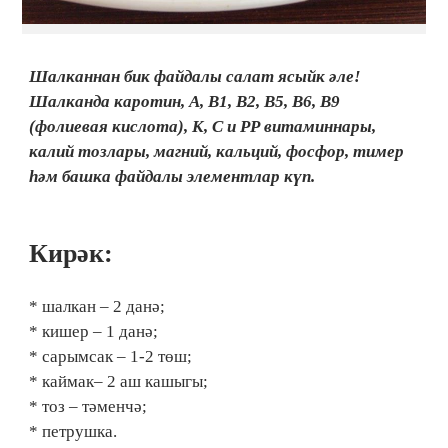
Шалканнан бик файдалы салат ясыйк әле!
Шалканда каротин, А, В1, В2, В5, В6, В9
(фолиевая кислота), К, С и РР витаминнары,
калий тозлары, магний, кальций, фосфор, тимер
һәм башка файдалы элементлар күп.
Кирәк:
* шалкан – 2 данә;
* кишер – 1 данә;
* сарымсак – 1-2 төш;
* каймак– 2 аш кашыгы;
* тоз – тәменчә;
* петрушка.