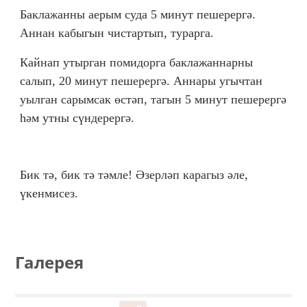
Бакла
анны аерым суда 5 минут пешерергә.
ж
Аннан кабыгын чистартып, турарга.
Кайнап утырган помидорга баклажаннарны
салып, 20 минут пешерергә. Аннары угычтан
уылган сарымсак өстәп, тагын 5 минут пешерергә
һәм утны сүндерергә.
Бик тә, бик тә тәмле! Әзерләп карагыз әле,
үкенмисез.
Галерея