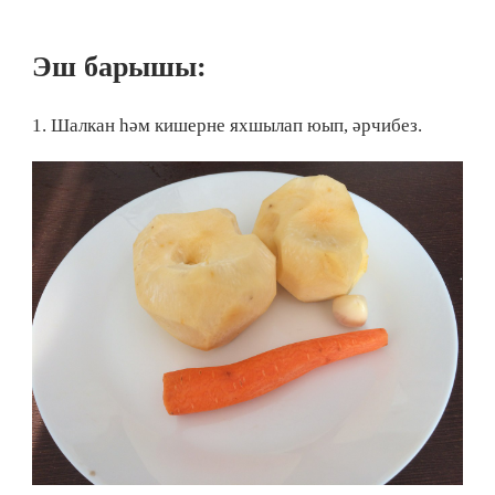
Эш барышы:
1. Шалкан һәм кишерне яхшылап юып, әрчибез.