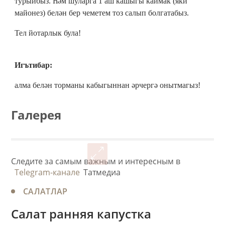
турыйбыз. Һәм шуларга 1 аш кашыгы каймак (яки
майонез) белән бер чеметем тоз салып болгатабыз.
Тел йотарлык була!
Игътибар:
алма белән торманы кабыгыннан әрчергә онытмагыз!
Галерея
Следите за самым важным и интересным в
Telegram-канале
Татмедиа
САЛАТЛАР
Салат ранняя капустка