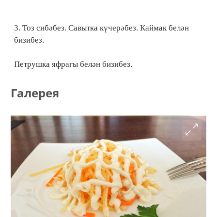
3. Тоз сибәбез. Савытка күчерәбез. Каймак белән
бизибез.
Петрушка яфрагы белән бизибез.
Галерея