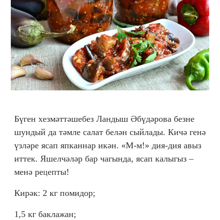
Бүген хезмәттәшебез Ландыш Әбүдәрова безне
шундый да тәмле салат белән сыйлады. Кичә генә
үзләре ясап япканнар икән. «М-м!» дия-дия авыз
иттек. Яшелчәләр бар чагында, ясап калыгыз –
менә ре
епты!
ц
Кирәк: 2 кг помидор;
1,5 кг бакла
ан;
ж