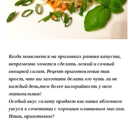
Когда появляется на прилавках ранняя капуста,
непременно хочется сделать легкий и сочный
овощной салат. Рецепт приготовления так
прост, что вы захотите делать его чуть ли не
каждый день,тем более калорийность у него
минимальная!
Особый вкус салату придает кислинка яблочного
уксуса в сочетании с хорошим оливковым маслом.
Итак, приготовим?