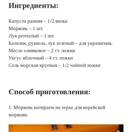
Ингредиенты:
Капуста ранняя – 1/2 вилка
Морковь – 1 шт.
Лук репчатый – 1 шт.
Базилик, руккола, лук зеленый – для украшения.
Масло оливковое – 2 ст. ложки
Уксус яблочный – 4 ст. ложки
Соль морская крупная – 1/2 чайной ложки
Способ приготовления:
1. Морковь натираем на терке для корейской
моркови.