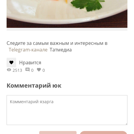
Следите за самым важным и интересным в
Telegram-канале
Татмедиа
Нравится
2513
0
0
Комментарий юк