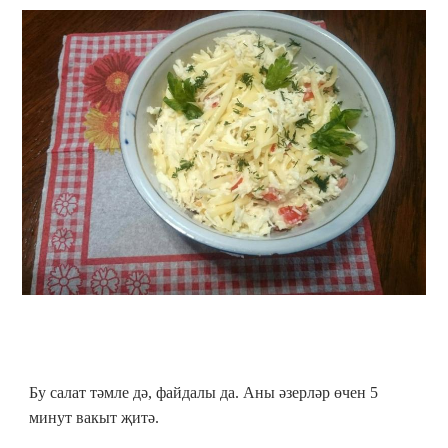
Бу салат тәмле дә, файдалы да. Аны әзерләр өчен 5
минут вакыт җитә.