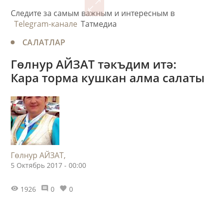
Следите за самым важным и интересным в
Telegram-канале
Татмедиа
САЛАТЛАР
Гөлнур АЙЗАТ тәкъдим итә:
Кара торма кушкан алма салаты
Гөлнур АЙЗАТ,
5 Октябрь 2017 - 00:00
1926
0
0