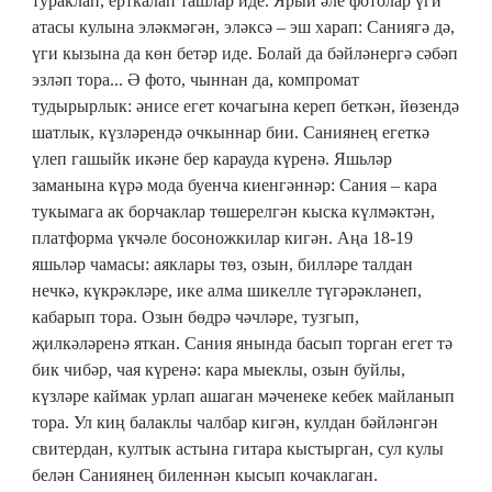
тураклап, ерткалап ташлар иде. Ярый әле фотолар үги
атасы кулына эләкмәгән, эләксә – эш харап: Саниягә дә,
үги кызына да көн бетәр иде. Болай да бәйләнергә сәбәп
эзләп тора... Ә фото, чыннан да, компромат
тудырырлык: әнисе егет кочагына кереп беткән, йөзендә
шатлык, күзләрендә очкыннар бии. Саниянең егеткә
үлеп гашыйк икәне бер карауда күренә. Яшьләр
заманына күрә мода буенча киенгәннәр: Сания – кара
тукымага ак борчаклар төшерелгән кыска күлмәктән,
платформа үкчәле босоножкилар кигән. Аңа 18-19
яшьләр чамасы: аяклары төз, озын, билләре талдан
нечкә, күкрәкләре, ике алма шикелле түгәрәкләнеп,
кабарып тора. Озын бөдрә чәчләре, тузгып,
җилкәләренә яткан. Сания янында басып торган егет тә
бик чибәр, чая күренә: кара мыеклы, озын буйлы,
күзләре каймак урлап ашаган мәченеке кебек майланып
тора. Ул киң балаклы чалбар кигән, кулдан бәйләнгән
свитердан, култык астына гитара кыстырган, сул кулы
белән Саниянең биленнән кысып кочаклаган.