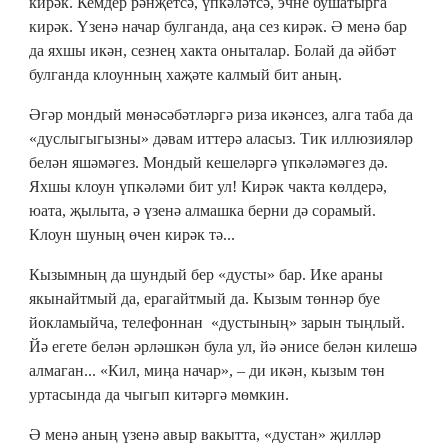
кирәк. Кемдер рәнҗетсә, үпкәләтсә, эчне бушатырга
кирәк. Үзенә начар булганда, аңа сез кирәк. Ә менә бар
да яхшы икән, сезнең хакта оныталар. Болай да әйбәт
булганда клоунның хаҗәте калмый бит аның.
Әгәр мондый мөнәсәбәтләргә риза икәнсез, алга таба да
«дуслыгыгызны» дәвам иттерә аласыз. Тик иллюзияләр
белән яшәмәгез. Мондый кешеләргә үпкәләмәгез дә.
Яхшы клоун үпкәләми бит ул! Кирәк чакта көлдерә,
юата, җылыта, ә үзенә алмашка берни дә сорамый.
Клоун шуның өчен кирәк тә...
Кызымның да шундый бер «дусты» бар. Ике араны
якынайтмый да, ерагайтмый да. Кызым төннәр буе
йокламыйча, телефоннан «дустының» зарын тыңлый.
Йә егете белән әрләшкән була ул, йә әнисе белән килешә
алмаган... «Кил, миңа начар», – ди икән, кызым төн
уртасында да чыгып китәргә мөмкин.
Ә менә аның үзенә авыр вакытта, «дустан» җилләр