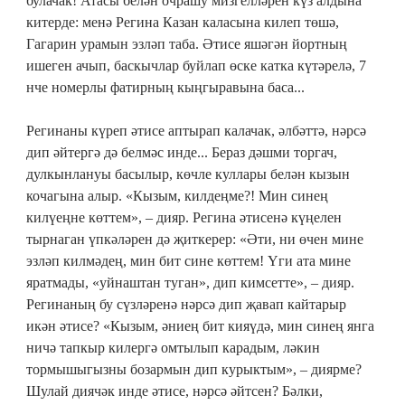
булачак! Атасы белән очрашу мизгелләрен күз алдына
китерде: менә Регина Казан каласына килеп төшә,
Гагарин урамын эзләп таба. Әтисе яшәгән йортның
ишеген ачып, баскычлар буйлап өске катка күтәрелә, 7
нче номерлы фатирның кыңгыравына баса...
Регинаны күреп әтисе аптырап калачак, әлбәттә, нәрсә
дип әйтергә дә белмәс инде... Бераз дәшми торгач,
дулкынлануы басылыр, көчле куллары белән кызын
кочагына алыр. «Кызым, килдеңме?! Мин синең
килүеңне көттем», – дияр. Регина әтисенә күңелен
тырнаган үпкәләрен дә җиткерер: «Әти, ни өчен мине
эзләп килмәдең, мин бит сине көттем! Үги ата мине
яратмады, «уйнаштан туган», дип кимсетте», – дияр.
Регинаның бу сүзләренә нәрсә дип җавап кайтарыр
икән әтисе? «Кызым, әниең бит кияүдә, мин синең янга
ничә тапкыр килергә омтылып карадым, ләкин
тормышыгызны бозармын дип курыктым», – диярме?
Шулай диячәк инде әтисе, нәрсә әйтсен? Бәлки,