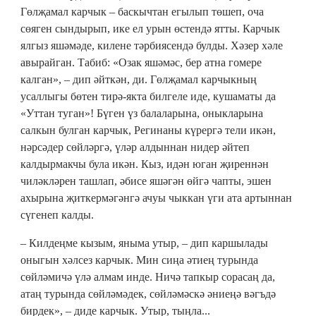
Гөлҗамал карчык – баскычтан егылып төшеп, оча
сөяген сындырып, ике ел урын өстендә ятты. Карчык
ялгыз яшәмәде, килене тәрбиясендә булды. Хәзер хәле
авырайган. Табиб: «Озак яшәмәс, бер атна гомере
калган», – дип әйткән, ди. Гөлҗамал карчыкның
усаллыгы бөтен тирә-якта билгеле иде, кушаматы да
«Уттан туган»! Бүген үз балаларына, оныкларына
салкын булган карчык, Регинаны күрергә тели икән,
нәрсәдер сөйләргә, үләр алдыннан нидер әйтеп
калдырмакчы була икән. Кыз, идән юган җиреннән
чиләкләрен ташлап, әбисе яшәгән өйгә чапты, эшен
ахырына җиткермәгәнгә ачуы чыккан үги ата артыннан
сүгенеп калды.
– Килдеңме кызым, яныма утыр, – дип каршылады
оныгын хәлсез карчык. Мин сиңа әтиең турында
сөйләмичә үлә алмам инде. Ничә тапкыр сорасаң да,
атаң турында сөйләмәдек, сөйләмәскә әниеңә вәгъдә
бирдек», – диде карчык. Утыр, тыңла...