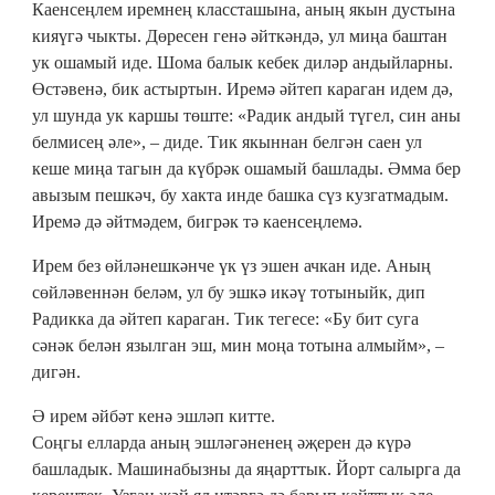
Каенсеңлем иремнең классташына, аның якын дустына
кияүгә чыкты. Дөресен генә әйткәндә, ул миңа баштан
ук ошамый иде. Шома балык кебек диләр андыйларны.
Өстәвенә, бик астыртын. Иремә әйтеп караган идем дә,
ул шунда ук каршы төште: «Радик андый түгел, син аны
белмисең әле», – диде. Тик якыннан белгән саен ул
кеше миңа тагын да күбрәк ошамый башлады. Әмма бер
авызым пешкәч, бу хакта инде башка сүз кузгатмадым.
Иремә дә әйтмәдем, бигрәк тә каенсеңлемә.
Ирем без өйләнешкәнче үк үз эшен ачкан иде. Аның
сөйләвеннән беләм, ул бу эшкә икәү тотыныйк, дип
Радикка да әйтеп караган. Тик тегесе: «Бу бит суга
сәнәк белән язылган эш, мин моңа тотына алмыйм», –
дигән.
Ә ирем әйбәт кенә эшләп китте.
Соңгы елларда аның эшләгәненең әҗерен дә күрә
башладык. Машинабызны да яңарттык. Йорт салырга да