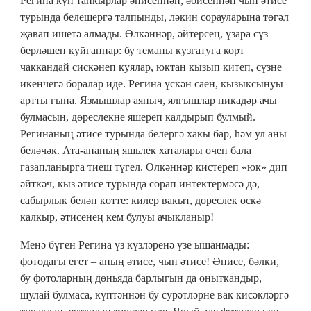
Регина күп тапкырлар әнисеннән, әбисеннән чын әтисе
турында белешергә талпынды, ләкин сорауларына төгәл
җавап ишетә алмады. Өлкәннәр, әйтерсең, үзара сүз
берләшеп куйганнар: бу теманы кузгатуга корт
чаккандай сискәнеп куялар, юктан кызып китеп, сүзне
икенчегә боралар иде. Регина үскән саен, кызыксынуы
артты гына. Язмышлар аяныч, ялгышлар никадәр ачы
булмасын, дөреслекне яшереп калдырып булмый.
Регинаның әтисе турында белергә хакы бар, һәм ул аны
беләчәк. Ата-ананың яшьлек хаталары өчен бала
газапланырга тиеш түгел. Өлкәннәр кистереп «юк» дип
әйткәч, кыз әтисе турында сорап интектермәсә дә,
сабырлык белән көтте: килер вакыт, дөреслек өскә
калкыр, әтисенең кем булуы ачыкланыр!
Менә бүген Регина үз күзләренә үзе ышанмады:
фотодагы егет – аның әтисе, чын әтисе! Әнисе, бәлки,
бу фотоларның дөньяда барлыгын да оныткандыр,
шулай булмаса, күптәннән бу сурәтләрне вак кисәкләргә