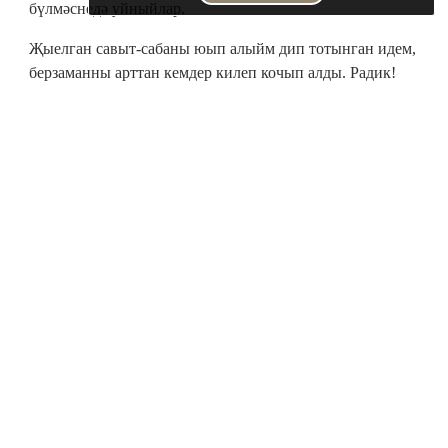
бүлмәснедә уйныйлар.
Җыелган савыт-сабаны юып алыйм дип тотынган идем,
берзаманны арттан кемдер килеп кочып алды. Радик!
Башта шаярта дип белеп, мин дә шаяртуга борып
карадым. Кит, нишлисең, хатыныңның алъяпкычын
бәйләгәч, аның белән бутадың ахрысы мине, дим.
Ә бу аның саен катырак кочаклый – миңа селкенергә дә
ирек бирми. Кулы белән күкрәкләремә үк үрелә
башлады.
Инде елардай булып ялварам моңа:
– Җибәр! Кайтып керсәләр икебезне дә нинди хәлдә
калдырасың! Дөрес аңламаслар, – дим.
Алар ачкыч алмадылар, артларыннан үзем ябып калдым,
курыкма, ди. Барысы да уйланган инде, ди.
Ничек курыкканнарымны үзем генә беләм! 85