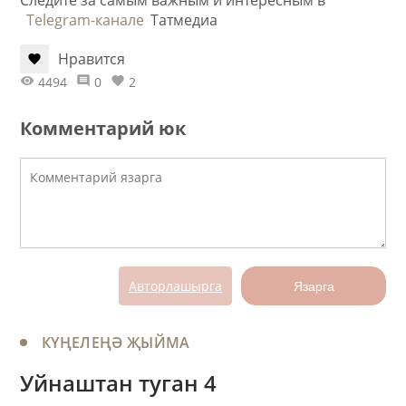
Следите за самым важным и интересным в
Telegram-канале
Татмедиа
Нравится
4494
0
2
Комментарий юк
Авторлашырга
Язарга
КҮҢЕЛЕҢӘ ҖЫЙМА
Уйнаштан туган 4