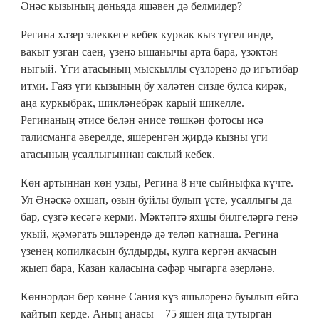
Әнәс кызының дөньяда яшәвен дә белмидер?
Регина хәзер элеккеге кебек куркак кыз түгел инде,
вакыт узган саен, үзенә ышанычы арта бара, үзәктән
ныгый. Үги атасының мыскыллы сүзләренә дә игътибар
итми. Гаяз үги кызының бу халәтен сизде булса кирәк,
аңа куркыбрак, шикләнебрәк карый шикелле.
Регинаның әтисе белән әнисе төшкән фотосы исә
талисманга әверелде, яшеренгән җирдә кызны үги
атасының усаллыгыннан саклый кебек.
Көн артыннан көн узды, Регина 8 нче сыйныфка күчте.
Ул Әнәскә охшап, озын буйлы булып үсте, усаллыгы да
бар, сүзгә кесәгә керми. Мәктәптә яхшы билгеләргә генә
укый, җәмәгать эшләрендә дә теләп катнаша. Регина
үзенең копилкасын булдырды, кулга кергән акчасын
җыеп бара, Казан каласына сәфәр чыгарга әзерләнә.
Көннәрдән бер көнне Сания күз яшьләренә буылып өйгә
кайтып керде. Аның анасы – 75 яшен яңа тутырган