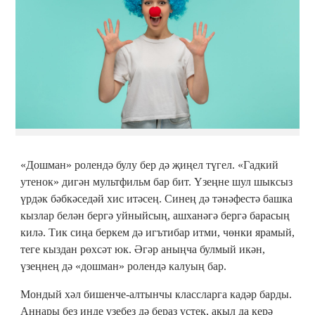
«Дошман» ролендә булу бер дә җиңел түгел. «Гадкий
утенок» дигән мультфильм бар бит. Үзеңне шул шыксыз
үрдәк бәбкәседәй хис итәсең. Синең дә тәнәфестә башка
кызлар белән бергә уйныйсың, ашханәгә бергә барасың
килә. Тик сиңа беркем дә игътибар итми, чөнки ярамый,
теге кыздан рөхсәт юк. Әгәр аныңча булмый икән,
үзеңнең дә «дошман» ролендә калуың бар.
Мондый хәл бишенче-алтынчы классларга кадәр барды.
Аннары без инде үзебез дә бераз үстек, акыл да керә