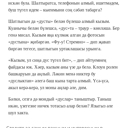
искән була. Шалтыратса, телефонын алмый, ишетмәдем,
буш түгел идем – кыенмыни соң сәбәп табарга?
Шатлыгын да «дусты» белән бүлешә алмый кызым.
Куанычы белән бүлешсә, «дус»та – траур – көнләшә. Бер
генә мисал. Кызым яңа күлмәк алган да фотосын
«дустына» җибәргән. «Фу-у! Стремно» – дип җавап
биргән тегесе, шатлыгын уртаклашасы урынга.
«Кызым, ул сиңа дус түгел бит», – дип әйтүемнең
файдасы юк. Хәер, кызым аны үзе дә белә. Клоун ролен
башкаруын да аңлый. Ләкин менә никтер бу
«дуслыктан» әлегә баш кына тарта алмый. Үсә-үсә,
акыл керә-керә, ул моны аңлар әле, дим.
Бәлки, сезгә дә мондый «дуслар» таныштыр. Таныш
икән, үзегезне ничек тотасыз алар белән? Языгыз әле
шул хакта.