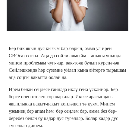
Бер бик якын дус кызым бар-барын, әмма ул ирен
СВОга озатты. Аңа да сөйли алмыйм – аныкы янында
минем проблемам чүп-чар, вак-төяк булып күренәчәк.
Сөйләшкәндә һәр сүземне уйлап кына әйтергә тырышам
аңа соңгы вакытта болай да.
Ирем белән сеңлесе гаиләдә икәү генә үскәннәр. Бер-
берсе өчен өзелеп торалар алар. Икесе арасындагы
якынлыкка вакыт-вакыт көнләшеп тә куям. Минем
үземнең бер апам һәм бер сеңлем бар, әмма без бер-
беребез белән бу кадәр дус түгелләр. Болар кадәр дус
түгелләр диюем.