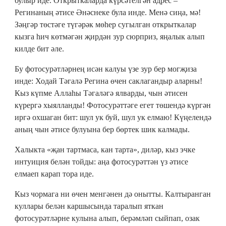
булыр иде. Открыткаларда күрсәтелгән адрес –
Регинаның әтисе Әнәснеке була инде. Менә сиңа, мә!
Зәңгәр төстәге түгәрәк мөһер сугылган открыткалар
кызга һич көтмәгән җирдән зур сюрприз, яңалык алып
килде бит әле.
Бу фотосурәтләрнең исән калуы үзе зур бер могҗиза
инде: Ходай Тәгалә Регина өчен саклагандыр аларны!
Кыз күпме Аллаһы Тәгаләгә ялварды, чын әтисен
күрергә хыялланды! Фотосурәттәге егет төшендә күргән
иргә охшаган бит: шул ук буй, шул ук елмаю! Күңелендә
аның чын әтисе булуына бер бөртек шик калмады.
Халыкта «җан тартмаса, кан тарта», диләр, кыз эчке
интуиция белән тойды: аңа фотосурәттән үз әтисе
елмаеп карап тора иде.
Кыз чормага ни өчен менгәнен дә онытты. Калтыранган
куллары белән каршысында таралып яткан
фотосурәтләрне кулына алып, берәмләп сыйпап, озак