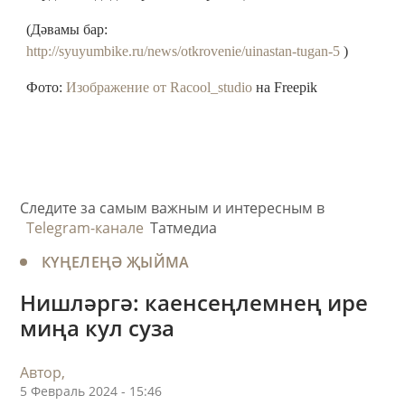
(Дәвамы бар:
http://syuyumbike.ru/news/otkrovenie/uinastan-tugan-5
)
Фото:
Изображение от Racool_studio
на Freepik
Следите за самым важным и интересным в
Telegram-канале
Татмедиа
КҮҢЕЛЕҢӘ ҖЫЙМА
Нишләргә: каенсеңлемнең ире
миңа кул суза
Автор,
5 Февраль 2024 - 15:46