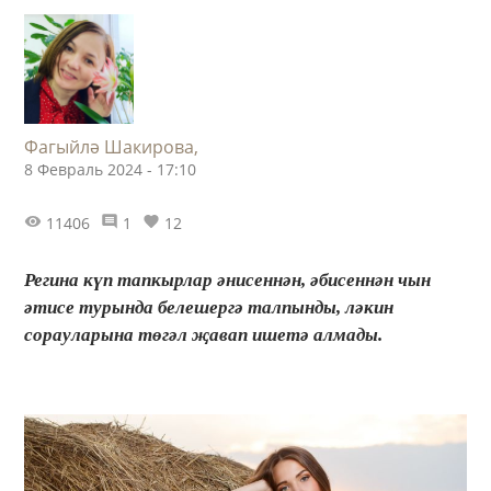
Фагыйлә Шакирова,
8 Февраль 2024 - 17:10
11406
1
12
Регина күп тапкырлар әнисеннән, әбисеннән чын
әтисе турында белешергә талпынды, ләкин
сорауларына төгәл җавап ишетә алмады.