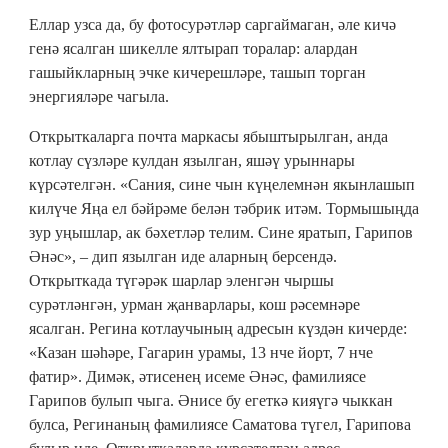
Еллар узса да, бу фотосурәтләр саргаймаган, әле кичә
генә ясалган шикелле ялтырап торалар: алардан
гашыйкларның эчке кичерешләре, ташып торган
энергияләре чагыла.
Открыткаларга почта маркасы ябыштырылган, анда
котлау сүзләре кулдан язылган, яшәү урыннары
күрсәтелгән. «Сания, сине чын күңелемнән якынлашып
килүче Яңа ел бәйрәме белән тәбрик итәм. Тормышыңда
зур уңышлар, ак бәхетләр телим. Сине яратып, Гарипов
Әнәс», – дип язылган иде аларның берсендә.
Открыткада түгәрәк шарлар эленгән чыршы
сурәтләнгән, урман җанварлары, кош рәсемнәре
ясалган. Регина котлаучының адресын күздән кичерде:
«Казан шәһәре, Гагарин урамы, 13 нче йорт, 7 нче
фатир». Димәк, әтисенең исеме Әнәс, фамилиясе
Гарипов булып чыга. Әнисе бу егеткә кияүгә чыккан
булса, Регинаның фамилиясе Саматова түгел, Гарипова