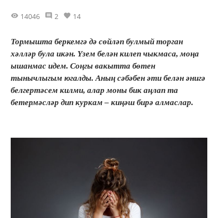
14046
2
14
Тормышта беркемгә дә сөйләп булмый торган
хәлләр була икән. Үзем белән килеп чыкмаса, моңа
ышанмас идем. Соңгы вакытта бөтен
тынычлыгым югалды. Аның сәбәбен әти белән әнигә
белгертәсем килми, алар моны бик аңлап та
бетермәсләр дип куркам – киңәш бирә алмаслар.