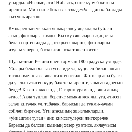
утырды. «Исәнме, әти! Ниһаять, сине күрү бәхетенә
ирештем. Мин сине бик озак эзләдем!» – дип кабатлады
кыз яшь аралаш.
Күзләреннән чыккан яшьләр алсу яңаклары буйлап
агып, фотоларга тамды. Кыз күз яшьләрен җиң очы
белән сөртеп алды да, открыткаларны, фотоларны
изүенә яшереп, баскычтан аска төшеп китте.
Шул көннән Регина өчен тормыш 180 градуска үзгәрде.
Уйлары белән ялгыз түгел иде ул, күңелен биләп алган
татлы өмет кызга яшәргә көч өстәде. Фотолар аша булса
да ул чын әтисен күрү бәхетенә иреште, яшәгән адресын
белде! Казан каласында, Гагарин урамында яши аның
әтисе! Акча туплап, беренче мөмкинлек чыгуга, әтисен
эзләп китәчәк ул, табачак, барысын да түкми-чәчми
сөйләп бирәчәк. Үги атасының явызлыкларын,
«уйнаштан туган» дип кимсетүләрен җиткерәчәк.
Барысы да белсен: кызның хәзер үз әтисе, яклаучысы