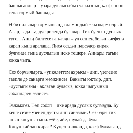
башлагандыр – үзара дуслыгыбыз ул кызның кәефеннән
генә тормый башлады.
Ә бит олылар тормышында да мондый «кызлар» очрый.
Алар, гадәттә, дус ролендә булалар. Тик бу чын дуслык
түгел. Аның билгесе гап-гади – ул сезнең белән кәефенә
карап кына аралаша. Яисә сездән нәрсәдер кирәк
булганда гына дуслыгын искә төшерә. Аннары тагын
юкка чыга.
Сез борчылырга, «үпкәләттем ахрысы» дип, үзегезне
гаепле дә санарга мөмкинсез. Вакыты юктыр, дип,
«дустыгызны» аклаган буласыз, юкка чыгуының
сәбәпләрен эзлисез.
Эзләмәгез. Төп сәбәп – ике арада дуслык булмауда. Бу
кеше сезне үзенең дусты дип санамый. Сез бары тик
аның клоуны гына. Әйе, әйе, шулай да була.
Клоун кайчан кирәк? Күңел төшкәндә, кәеф булмаганда