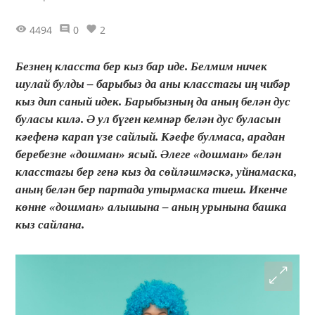
4494
0
2
Безнең класста бер кыз бар иде. Белмим ничек
шулай булды – барыбыз да аны класстагы иң чибәр
кыз дип саный идек. Барыбызның да аның белән дус
буласы килә. Ә ул бүген кемнәр белән дус буласын
кәефенә карап үзе сайлый. Кәефе булмаса, арадан
беребезне «дошман» ясый. Әлеге «дошман» белән
класстагы бер генә кыз да сөйләшмәскә, уйнамаска,
аның белән бер партада утырмаска тиеш. Икенче
көнне «дошман» алышына – аның урынына башка
кыз сайлана.