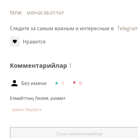
ТЕГИ:
МӨНӘСӘБӘТЛӘР
Следите за самым важным и интересным в
Telegra
Нравится
Комментарийлар
1
Без имени
0
0
Елмайттың Лилия, рәхмәт
җавап бирергә
Тагын коменнтарийлар