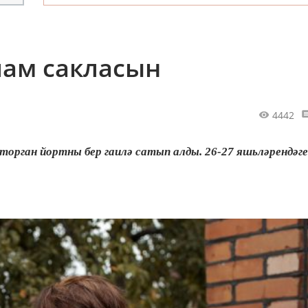
ам сакласын
4442
орган йортны бер гаилә сатып алды. 26-27 яшьләрендәге