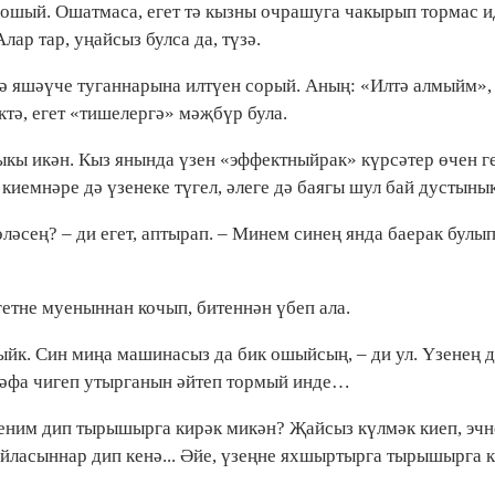
 ошый. Ошатмаса, егет тә кызны очрашуга чакырып тормас и
ар тар, уңайсыз булса да, түзә.
дә яшәүче туганнарына илтүен сорый. Аның: «Илтә алмыйм»,
ктә, егет «тишелергә» мәҗбүр була.
ныкы икән. Кыз янында үзен «эффектныйрак» күрсәтер өчен г
иемнәре дә үзенеке түгел, әлеге дә баягы шул бай дустынык
ләсең? – ди егет, аптырап. – Минем синең янда баерак булы
гетне муеныннан кочып, битеннән үбеп ала.
ыйк. Син миңа машинасыз да бик ошыйсың, – ди ул. Үзенең 
җәфа чигеп утырганын әйтеп тормый инде…
ним дип тырышырга кирәк микән? Җайсыз күлмәк киеп, эчн
уйласыннар дип кенә... Әйе, үзеңне яхшыртырга тырышырга 