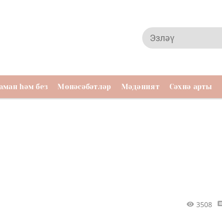
аман һәм без
Мөнәсәбәтләр
Мәдәният
Сәхнә арты
3508