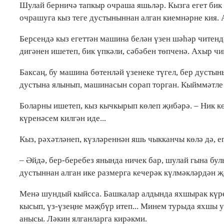
Шулай берничә тапкыр очраша яшьләр. Кызга егет бик
очрашуга кыз теге дустыныннан алган киемнәрне кия. Ал
Берсендә кыз егеттән машина белән үзен шәһәр читен
дигәнен ишетеп, бик үпкәли, сәбәбен төпченә. Ахыр чи
Баксаң, бу машина бөтенләй үзенеке түгел, бер дусты
дустына ялынып, машинасын сорап торган. Кыйммәтле к
Боларны ишетеп, кыз кычкырып көлеп җибәрә. – Ник кө
күренәсем килгән иде...
Кыз, рәхәтләнеп, күзләреннән яшь чыкканчы көлә дә, е
– Әйдә, бер-беребез янында ничек бар, шулай гына бул
дустыннан алган ике размерга кечерәк күлмәкләрдән 
Менә шундый кыйсса. Башкалар алдында яхшырак күре
кысып, үз-үзеңне мәҗбүр итеп... Минем турыда яхшы 
анысы. Ләкин ялганларга кирәкми.