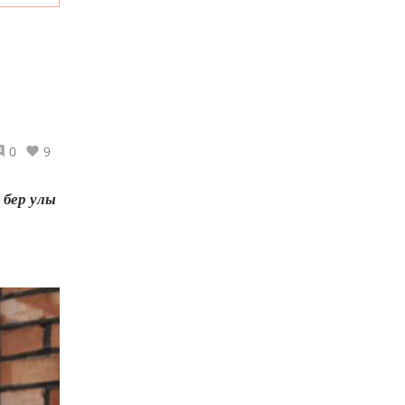
0
9
 бер улы