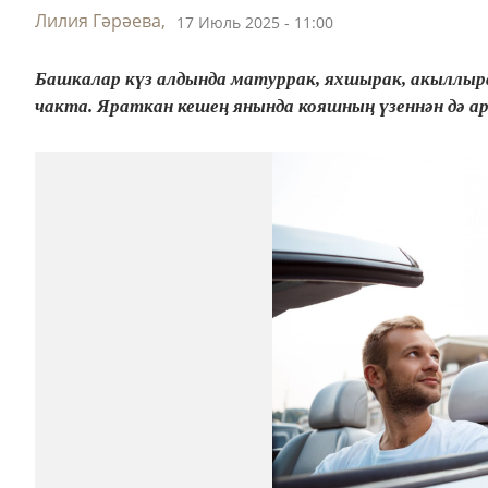
Лилия Гәрәева,
17 Июль 2025 - 11:00
Башкалар күз алдында матуррак, яхшырак, акыллыра
чакта. Яраткан кешең янында кояшның үзеннән дә 