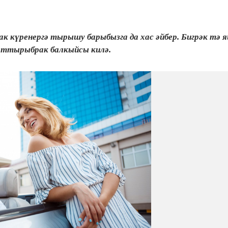
к күренергә тырышу барыбызга да хас әйбер. Бигрәк тә 
арттырыбрак балкыйсы килә.