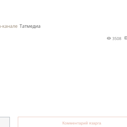
m-канале
Татмедиа
3508
Комментарий язарга