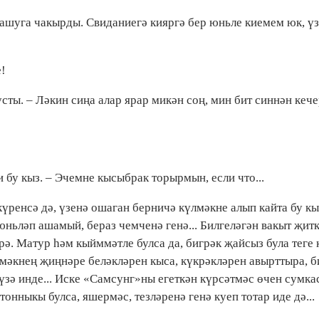
ашуга чакырды. Свиданиегә кияргә бер юньле киемем юк, ү
!
дусты. – Ләкин сиңа алар ярар микән соң, мин бит синнән кеч
и бу кыз. – Эчемне кысыбрак торырмын, если что...
үренсә дә, үзенә ошаган берничә күлмәкне алып кайта бу кы
юньләп ашамый, бераз чемченә генә... Билгеләгән вакыт җитк
ә. Матур һәм кыйммәтле булса да, бигрәк җайсыз була теге 
мәкнең җиңнәре беләкләрен кыса, күкрәкләрен авырттыра, б
 түзә инде... Иске «Самсунг»ны егеткән күрсәтмәс өчен сумк
нныкы булса, яшермәс, тезләренә генә куеп тотар иде дә...