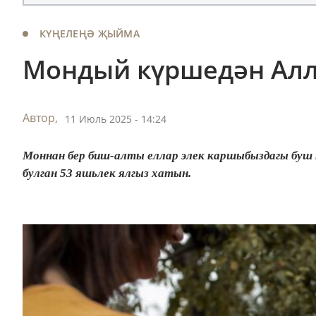
КҮҢЕЛЕҢӘ ҖЫЙМА
Мондый күршедән Алл
Автор,
11 Июль 2025 - 14:24
Моннан бер биш-алты еллар элек каршыбыздагы буш т
булган 53 яшьлек ялгыз хатын.