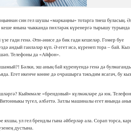
оңыннан син гел шушы «маркаңны» тотарга тиеш буласың. Ә
и кеше янына чыкканда пөхтәрәк күренергә тырышу турында 
 үзе гади генә. Әти-әнисе дә бик гади кешеләр. Гомер буе
дә андый гаиләләр күп. Ә егет исә, күренеп тора – бай. Кыз
 шәп. Телефоны да «Айфон».
ошамый?! Бәлки, эш аның бай күренүендә генә дә булмаганд
ьяда. Егет икенче көнне дә очрашырга тәкъдим ясагач, бу кы
нишләргә? Кыйммәле «брендовый» күлмәкләре дә юк. Телефон
Витонныкы түгел, әлбәттә. Затлы машиналы егет янында аны
е яхшы, ул гел брендлы гына әйберләр ала. Сорап торса, ка
үзенең дустына.