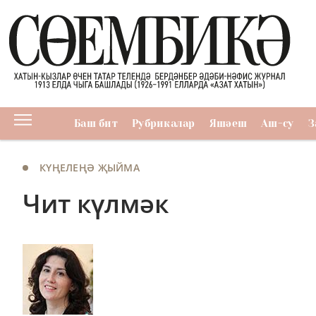
Баш бит
Рубрикалар
Яшәеш
Аш-су
З
КҮҢЕЛЕҢӘ ҖЫЙМА
Чит күлмәк