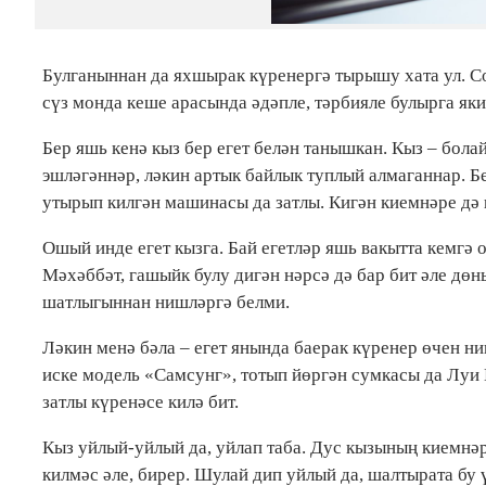
Булганыннан да яхшырак күренергә тырышу хата ул. С
сүз монда кеше арасында әдәпле, тәрбияле булырга як
Бер яшь кенә кыз бер егет белән танышкан. Кыз – болай
эшләгәннәр, ләкин артык байлык туплый алмаганнар. Без
утырып килгән машинасы да затлы. Кигән киемнәре дә
Ошый инде егет кызга. Бай егетләр яшь вакытта кемгә 
Мәхәббәт, гашыйк булу дигән нәрсә дә бар бит әле дөн
шатлыгыннан нишләргә белми.
Ләкин менә бәла – егет янында баерак күренер өчен 
иске модель «Самсунг», тотып йөргән сумкасы да Луи 
затлы күренәсе килә бит.
Кыз уйлый-уйлый да, уйлап таба. Дус кызының киемнәр
килмәс әле, бирер. Шулай дип уйлый да, шалтырата бу 