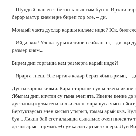
– Шундый шәп егет белән таныштым бүген. Иртәгә очр
берәр матур киемеңне биреп тор әле, – ди.
Мондый чакта дуслар каршы киләме инде? Юк, билгеле
– Әйдә, кил! Үзеңә туры килгәнен сайлап ал, – ди аңа 
размер киям...
Бирәм дип торганда кем размерга карый инде?!
– Ярарга тиеш. Әле иртәгә кадәр бераз ябыгырмын, – д
Дусты каршы килми. Карап торышка ук кечкенә икәне к
Ябыгам дип, кичтән су гына эчеп ята. Икенче көнне дә 
дустының күлмәгенә көчкә сыеп, очрашуга чыгып йөгер
Бертуктаусыз эчен кысып утырып, тәмам арый кыз. Күл
буа... Ләкин бай егет алдында сынатмас өчен ничек тә
да чыгарып тормый. Ә сумкасын артына яшерә. Луи Вито