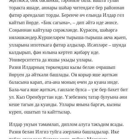
Җитмәсә, бик басынкы, тәрбияле бала. Башта тулай
торакта яшәде, аннары шәһәр читендәге бер районнан
фатир арендалап торды. Беренче өч елында Илдар гел
кайтып йөрде. «Бик сагына», – дип әйтә иде әнисе.
Соңыннан кайтулар сирәкләнде. Күрәсең, шәһәргә
ияләшкәндер.Күршеләрем тырыша-тырыша акча җыеп,
улларына ипотекага фатир алдылар. Исәпләре – шунда
калдырып, фән юлына кертеп җибәрү иде.
Университетта да яхшы укыды уллары.
Разия Илдарның төркемдәш кызы белән очрашып
йөрүен дә әйткәли башлады. Оя корыр яше җиткән
баласына карап, ата-ана моның өчен дә куана инде.
Бала-чага яше җиткәч, гаиләле булса – үзе бер бәхет бит
ул. Кыз Оренбургтан иде. Үзебезнең татар булуына әни
кеше тагын да куанды. Уллары янына баргач, кызны
күреп, ошатып та кайттылар.
Илдар укуын тәмамлап, диплом алуга тәкъдим ясады.
Разия белән Илгиз туйга әзерләнә башладылар. Ике