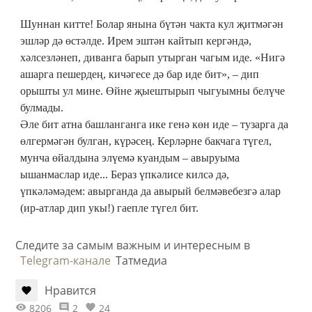
Шуннан китте! Болар янына бүтән чакта кул җитмәгән
эшләр дә өстәлде. Ирем эштән кайтып кергәндә,
хәлсезләнеп, диванга барып утырган чагым иде. «Нигә
ашарга пешердең, кичәгесе дә бар иде бит», – дип
орышты ул мине. Өйне җыештырып чыгуымны белүче
булмады.
Әле бит атна башланганга ике генә көн иде – тузарга да
өлгермәгән булган, күрәсең. Керләрне бакчага түгел,
мунча өйалдына элүемә куандым – авыруыма
ышанмаслар иде... Бераз үпкәлисе килсә дә,
үпкәләмәдем: авырганда да авырый белмәвебезгә алар
(ир-атлар дип укы!) гаепле түгел бит.
Следите за самым важным и интересным в
Telegram-канале
Татмедиа
Нравится
8206
2
24