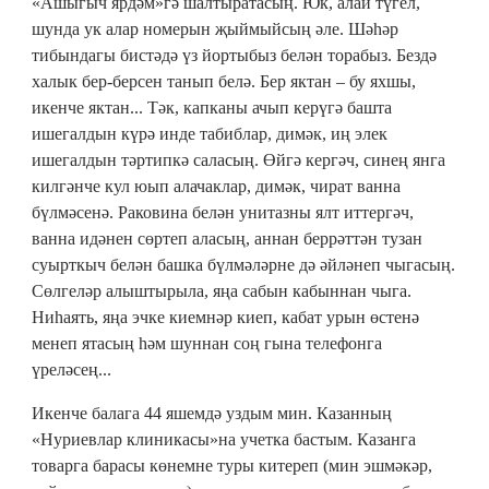
«Ашыгыч ярдәм»гә шалтыратасың. Юк, алай түгел,
шунда ук алар номерын җыймыйсың әле. Шәһәр
тибындагы бистәдә үз йортыбыз белән торабыз. Бездә
халык бер-берсен танып белә. Бер яктан – бу яхшы,
икенче яктан... Тәк, капканы ачып керүгә башта
ишегалдын күрә инде табиблар, димәк, иң элек
ишегалдын тәртипкә саласың. Өйгә кергәч, синең янга
килгәнче кул юып алачаклар, димәк, чират ванна
бүлмәсенә. Раковина белән унитазны ялт иттергәч,
ванна идәнен сөртеп аласың, аннан беррәттән тузан
суырткыч белән башка бүлмәләрне дә әйләнеп чыгасың.
Сөлгеләр алыштырыла, яңа сабын кабыннан чыга.
Ниһаять, яңа эчке киемнәр киеп, кабат урын өстенә
менеп ятасың һәм шуннан соң гына телефонга
үреләсең...
Икенче балага 44 яшемдә уздым мин. Казанның
«Нуриевлар клиникасы»на учетка бастым. Казанга
товарга барасы көнемне туры китереп (мин эшмәкәр,