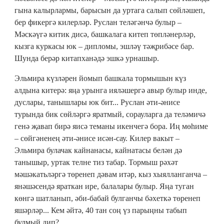
гына калырлармы, барысын да уртага салып сөйләшеп,
бер фикергә килерләр. Руслан теләгәнчә булыр –
Мәскәүгә китик дисә, башкалага китеп төпләнерләр,
кызга куркасы юк – дипломы, эшләү тәҗрибәсе бар.
Шунда берәр китапханәдә эшкә урнашыр.
Эльмира күзләрен йомып башкала тормышын күз
алдына китерә: яңа урынга ияләшергә авыр булыр инде,
дуслары, танышлары юк бит... Руслан әти-әнисе
турында бик сөйләргә яратмый, сорауларга да теләмичә
генә җавап бирә яисә теманы икенчегә бора. Иң мөһиме
– сөйгәненең әти-әнисе исән-сау. Килер вакыт –
Эльмира булачак кайнанасы, кайнатасы белән дә
танышыр, уртак телне тиз табар. Тормыш рәхәт
мәшәкатьләргә төренеп дәвам итәр, кыз хыялланганча –
янәшәсендә яраткан ире, балалары булыр. Яңа туган
көнгә шатланып, әби-бабай булганчы бәхеткә төренеп
яшәрләр... Кем әйтә, 40 тан соң үз парыңны табып
булмый дип?