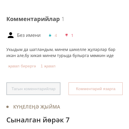
Комментарийлар
1
Без имени
4
1
Укыдым да шатландым, минем шикелле җүләрләр бар
икән әле,бу хикәя минем турыда булырга мөмкин иде
җавап бирергә
1 җавап
Тагын коменнтарийлар
Комментарий язарга
КҮҢЕЛЕҢӘ ҖЫЙМА
Сыналган йөрәк 7