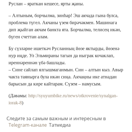
Руслан – яраткан кешесе, ярты җаны.
– Алтыным, борчылма, зинһар! Эш акчада гына булса,
проблема түгел. Акчаны үзем бирәчәкмен. Машинага
дип җыйган акчам банкта ята. Борчылма, телисең икән,
бүген счеттан алам.
Бу сүзләрне ишеткәч Русланның йөзе яктырды, йөзенә
нур иңде. Ул Эльмираны тагын да ныграк кочаклап,
иреннәреннән үбә башлады.
– Сине сайлап ялгышмаганмын. Син – алтын кыз. Авыр
чакта таянырга була икән сиңа. Акчаңны ике атнадан
барысын да кире кайтарам. Сүзем – намусым.
(Дәвамы:
http://syuyumbike.ru/news/otkrovenie/synalgan-
iorak-8
)
Следите за самым важным и интересным в
Telegram-канале
Татмедиа