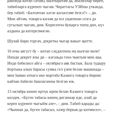
районда китап сатам), шалтыратам да, анализлар биреп,
табибларга күренеп чыгам. Чираттагы УЗИны үткәндә,
бер табиб: «Балтачтан хәтле киләсезме безгә?» – ди.
Мин әйтәм, товарга киләм дә юл уңаеннан сезгә дә
сугылып чыгам, дим. Киресенчә булырга тиеш дип, күз
алдына да китерелмәгән.
Шулай йөри торгач, декретка чыгар вакыт җитте.
16 нчы август бу – китап сәүдәсенең иң кызган мәле!
Нинди декрет ялы ди – кәгазьдә генә чыктым мин аңа.
Инде бәбилисе айга – октябрьгә аяк бастык. Бала тудыру
йортына алып барасы сумка гел үзем белән машинада –
мин һаман атнага ике мәртәбә Казанга товарга йөрим:
кайчан бәбили башлаганны белгән юк.
13 октябрь көнне иртүк ирем белән Казанга товарга
килдек. «Бүген табасы көнең дигәннәр иде, алай да
кереп күренеп чыгыйм әле», – дим. Табиб карады да:
«Чыннан да, бүген табасыз, хәзер беркая да китмисез», –