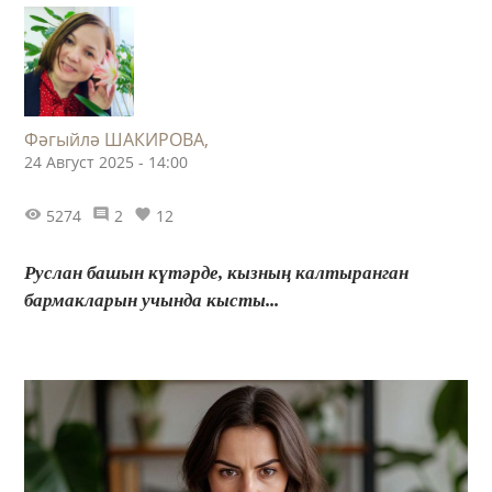
Фәгыйлә ШАКИРОВА,
24 Август 2025 - 14:00
5274
2
12
Руслан башын күтәрде, кызның калтыранган
бармакларын учында кысты...