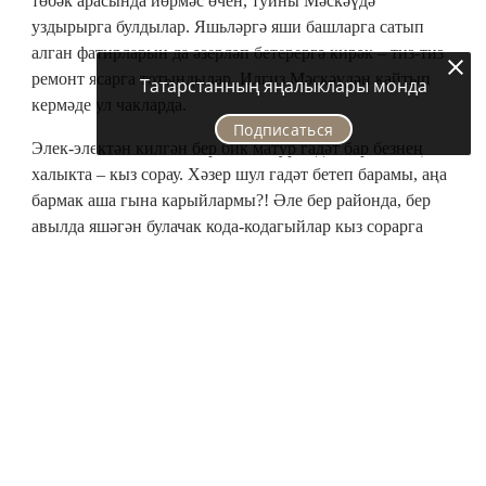
төбәк арасында йөрмәс өчен, туйны Мәскәүдә
уздырырга булдылар. Яшьләргә яши башларга сатып
алган фатирларын да әзерләп бетерергә кирәк – тиз-тиз
ремонт ясарга тотындылар. Илгиз Мәскәүдән кайтып
Татарстанның яңалыклары монда
кермәде ул чакларда.
Подписаться
Элек-электән килгән бер бик матур гадәт бар безнең
халыкта – кыз сорау. Хәзер шул гадәт бетеп барамы, аңа
бармак аша гына карыйлармы?! Әле бер районда, бер
авылда яшәгән булачак кода-кодагыйлар кыз сорарга
барып кайта. Еракта яшәгәннәр, бигрәк тә шәһәр
кешеләре арасында, бу гадәт юк диярлек. Никахта
очрашалар да, мулла килгәнче, «кыз сораган булабыз»
дип кенә узалар. Никахка килгәч, ике як та килешә
дигән сүз бит инде ул. Анда кызның әти-әнисенә дә
чыгымчыларга урын калмый, егетнең әти-әниләре дә
артык җәелеп китми. Болай да бар да хәл ителгән була.
«Кыз сорарга бармыйсызмы әллә?» – дип сорадым
күршемнән.