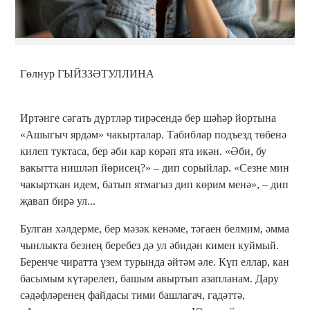
Гөлнур ГЫЙЗЗӘТУЛЛИНА
Иртәнге сәгать дүртләр тирәсендә бер шәһәр йортына
«Ашыгыч ярдәм» чакырталар. Табиблар подъезд төбенә
килеп туктаса, бер әби кар көрәп ята икән. «Әби, бу
вакытта нишләп йөрисең?» – дип сорыйлар. «Сезне мин
чакырткан идем, батып ятмагыз дип көрим менә», – дип
җавап бирә ул...
Булган хәлдерме, бер мәзәк кенәме, тәгаен белмим, әмма
чынлыкта безнең беребез дә ул әбидән кимен куймый.
Беренче чиратта үзем турында әйтәм әле. Күп еллар, кан
басымым күтәрелеп, башым авыртып азапланам. Дару
сәдәфләренең файдасы тими башлагач, гадәттә,