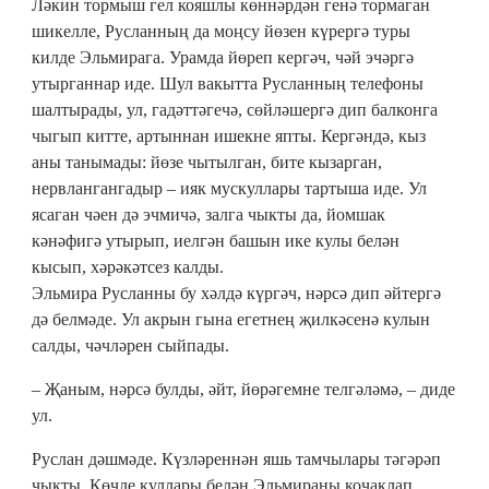
Ләкин тормыш гел кояшлы көннәрдән генә тормаган
шикелле, Русланның да моңсу йөзен күрергә туры
килде Эльмирага. Урамда йөреп кергәч, чәй эчәргә
утырганнар иде. Шул вакытта Русланның телефоны
шалтырады, ул, гадәттәгечә, сөйләшергә дип балконга
чыгып китте, артыннан ишекне япты. Кергәндә, кыз
аны танымады: йөзе чытылган, бите кызарган,
нервлангангадыр – ияк мускуллары тартыша иде. Ул
ясаган чәен дә эчмичә, залга чыкты да, йомшак
кәнәфигә утырып, иелгән башын ике кулы белән
кысып, хәрәкәтсез калды.
Эльмира Русланны бу хәлдә күргәч, нәрсә дип әйтергә
дә белмәде. Ул акрын гына егетнең җилкәсенә кулын
салды, чәчләрен сыйпады.
– Җаным, нәрсә булды, әйт, йөрәгемне телгәләмә, – диде
ул.
Руслан дәшмәде. Күзләреннән яшь тамчылары тәгәрәп
чыкты. Көчле куллары белән Эльмираны кочаклап