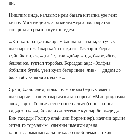
ди.
Нишлим инде, калдым: ирем базага китапка үзе генә
китте. Мин инде андагы менеджерга шалтыратып,
товарны әзерләтеп куйган идем.
...Кичкә таба тулгакларым башланды гына, сатучым
шалтырата: «Товар кайтып җитте, бәяләрне бергә
куйыйк инде», – ди. Тулгак җибәргәндә, бәя куябыз,
башланса, туктап торабыз. Бераздан аңа: «Зөлфия,
бәбилим бугай, үзең куеп бетер инде, яме», – дидем дә
бала табу залына атладым...
Ярый, бәбиләдем, ятам. Телефоным бертуктамый
шалтырый – клиентларым китап сорый! «Мин роддомда
әле», – дип, берничәсенең өнен алгач (соңгы көнгә
кадәр эшләгәч, йөкле икәнлегемне күпләр белмәде дә.
Бик тазарды Гөлнур апай дип йөргәннәр), калганнарына
әйтеп тә тормадым. Улымны имезгән арада,
клиентларымның әллә никадәр проб-лемасын хәл