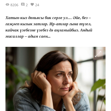
8206
2
24
Хатын-кыз дөньясы бик серле ул… Әйе, без –
гаҗәеп кызык затлар. Ир-атлар гына түгел,
кайчак үзебезне үзебез дә аңламыйбыз. Андый
мисаллар – адым саен...