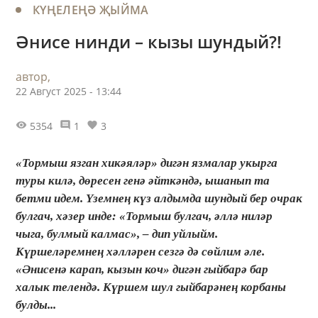
КҮҢЕЛЕҢӘ ҖЫЙМА
Әнисе нинди – кызы шундый?!
автор,
22 Август 2025 - 13:44
5354
1
3
«Тормыш язган хикәяләр» дигән язмалар укырга
туры килә, дөресен генә әйткәндә, ышанып та
бетми идем. Үземнең күз алдымда шундый бер очрак
булгач, хәзер инде: «Тормыш булгач, әллә ниләр
чыга, булмый калмас», – дип уйлыйм.
Күршеләремнең хәлләрен сезгә дә сөйлим әле.
«Әнисенә карап, кызын коч» дигән гыйбарә бар
халык телендә. Күршем шул гыйбарәнең корбаны
булды...