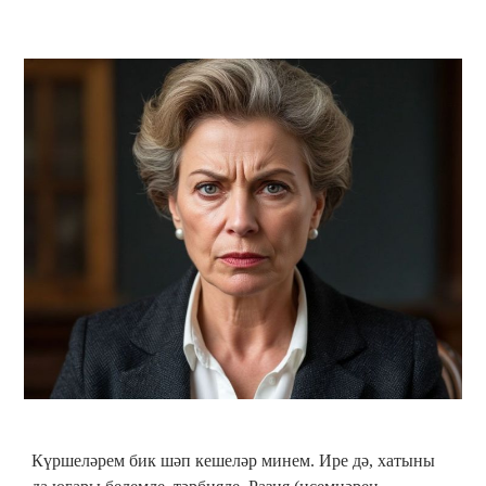
Күршеләрем бик шәп кешеләр минем. Ире дә, хатыны