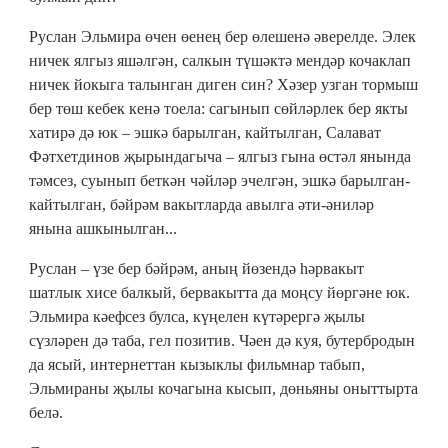
Руслан Эльмира өчен өенең бер өлешенә әверелде. Элек
ничек ялгыз яшәлгән, салкын түшәктә мендәр кочаклап
ничек йокыга талынган диген син? Хәзер узган тормыш
бер төш кебек кенә тоела: сагынып сөйләрлек бер якты
хатирә дә юк – эшкә барылган, кайтылган, Салават
Фәтхетдинов җырындагыча – ялгыз гына өстәл янында
тәмсез, суынып беткән чәйләр эчелгән, эшкә барылган-
кайтылган, бәйрәм вакытларда авылга әти-әниләр
янына ашкынылган...
Руслан – үзе бер бәйрәм, аның йөзендә һәрвакыт
шатлык хисе балкый, бервакытта да моңсу йөргәне юк.
Эльмира кәефсез булса, күңелен күтәрергә җылы
сүзләрен дә таба, гел позитив. Чәен дә куя, бутербродын
да ясый, интернеттан кызыклы фильмнар табып,
Эльмираны җылы кочагына кысып, дөньяны оныттырта
белә.