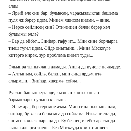
алды.
– Ярый әле син бар, булмасаң, чарасызлыктан башыма
пуля җибәрер идем. Минем яшисем килми, – диде.
– Нәрсә сөйлисең син? Әти-әниең белән берәр хәл
булдымы әллә?
– Бар да әйбәт... Зинһар, гафу ит... Мин сине борчырга
тиеш түгел идем, Әйдә онытыйк... Миңа Мәскәүгә
китәргә кирәк, зур проблема килеп туды...
Эльмира тынычлана алмады. Аның да күңеле нечкәрде.
– Алтыным, сөйлә, бәлки, мин сиңа ярдәм итә
алырмын... Зинһар, яшермә, сөйлә...
Руслан башын күтәрде, кызның калтыранган
бармакларын учына кысып:.
– Эльмира, бер серемне ачам. Мин сиңа нык ышанам,
зинһар, бу хакта беркемгә дә сөйләмә. Әти-әниеңә дә,
эштәге коллегаларыңа да. Бу безнең икебез арасында
гына калырга тиеш... Без Мәскәүдә криптоинвест