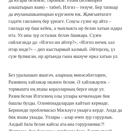
да югары белемле, тәрбияле. Разия (исемнәрен
алыштырып язам) – табиб, Илгиз – төзүче. Бер тапкыр
да ачуланышканнарын күргәнем юк. Җәмгыятьтәге
гадәти гаиләнең бер үрнәге. Соңгы сүзне ир әйтә –
гаиләдә ир баш кебек, ә чынлыкта ир белән хатын идарә
итә. Ул аны зур осталык белән башкара. Сүзен
сөйләгәндә дә: «Илгиз ни әйтер?», «Илгиз ничек хәл
итәр инде?» – дип кыстырмый калмый. Әйтерсең, үз
сүзе булмаган, ир артында гына яшәүче иркә хатын ул.
Без уралышып яшәгәч, аларның мөнәсәбәтләрен,
Разиянең хәйләкәр икәнен беләм. Ә хәйләкәрлек –
тормышта иң яхшы коралларның берсе инде ул.
Разия белән Илгизнең олы уллары кечкенәдән бик
башлы булды. Олимпиадалардан кайтып кермәде.
Бернинди проблемасыз Мәскәүгә укырга керде. Анда да
бик яхшы укыды. Уллары – алар өчен зур горурлык.
Андый бала белән кайсы ата-ана горурланмас?!