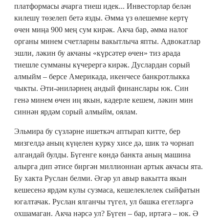
платформасы ачарга тиеш идек... Инвесторлар белән
килешү төзелеп бетә язды. Әмма үз өлешемне кертү
өчен миңа 900 мең сум кирәк. Акча бар, әмма налог
органы минем счетларны вакытлыча япты. Адвокатлар
эшли, ләкин бу акчаны «күрсәтер өчен» тиз арада
тиешле сумманы күчерергә кирәк. Дуслардан сорый
алмыйм – берсе Америкада, икенчесе банкротлыкка
чыкты. Әти-әниләрнең андый финанслары юк. Син
генә минем өчен иң якын, кадерле кешем, ләкин мин
синнән ярдәм сорый алмыйм, оялам.
Эльмира бу сүзләрне ишеткәч аптырап китте, бер
мизгелдә аның күңелен курку хисе дә, шик тә чорнап
алгандай булды. Бүгенге көндә банкта аның машина
алырга дип әтисе биргән миллионнан артык акчасы ята.
Бу хакта Руслан белми. Әгәр ул авыр вакытта якын
кешесенә ярдәм кулы сузмаса, кешелеклелек сыйфатын
югалтачак. Руслан ялганчы түгел, ул башка егетләргә
охшамаган. Акча нәрсә ул? Бүген – бар, иртәгә – юк. Ә