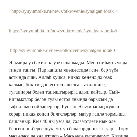
http://syuyumbike.ru/news/otkrovenie/synalgan-iorak-4
https://syuyumbike.ru/news/otkrovenie/synalgan-iorak-5
http://syuyumbike.ru/news/otkrovenie/synalgan-iorak-6
Эльмира үз бәхетенә үзе ышанмады. Менә ниһаять ул да
тиңен тапты! Пар канаты янәшәсендә генә, бер түбә
астында яши. Аллаһ кушса, никах көненә дә озак
калмас, бик тиздән егетен авылга – әти-әнисе,
туганнары белән таныштырырга алып кайтыр. Сый-
нигъмәтләр белән тулы өстәл янында барысын да
тәфсилләп сөйләшерләр, Руслан Эльмираның кулын
сорар, никах көнен билгеләрләр, матур гаилә тормышы
башланыр. Кыз 40 ны узса да, сәламәтлеге нык әле –
берсеннән-берсе шук, матур балалар дөньяга туар... Тору
мәсьәләсе дә хәл ителер – Мәскәүгә китәрләрме, Казанда