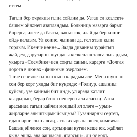
иттем.
Тагын бер очракны гына сөйлим дә. Узган ел көзлектә
башым әйләнеп азапландым. Больница-мазарга барып
йөрергә, әлеге дә баягы, вакыт юк, алай да бер көнне
өйдә калдым. Ул көнне, чыннан да, гел ятып кына
тордым. Икенче көнне... Залда диванны зурайтып
җәйдем, даруларны шундагы кечкенә өстәлгә чыгардым,
укырга «Сөембикә»нең соңгы санын, карарга «Долгая
дорога в дюнах» фильмын әзерләдем.
1 нче серияне тыныч кына карадым әле. Менә шуннан
соң бер корт уянды бит күңелдә: «Гөлнур, ашыңны
куйсаң, үзе кайный бит инде, ул арада кәтлит
кыздырып, берәр ботка пешереп ала аласың. Атна
арасында тагын кайчан мондый ял эләгә – урын-
җирләрне алыштырмыйсыңмы? Тузаннарны сөртеп,
идәннәрне юып алсаң, атна ахырына эшең кимиячәк.
Башың әйләнсә соң, артыңнан куган кеше юк, җайлап
кына эшлә, ава башласаң, ятарсың», ди бу корт.