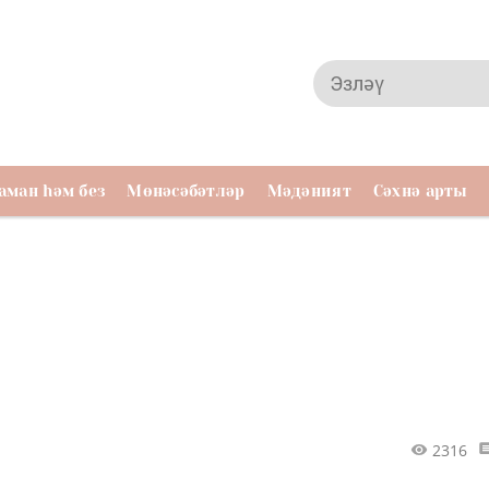
аман һәм без
Мөнәсәбәтләр
Мәдәният
Сәхнә арты
2316