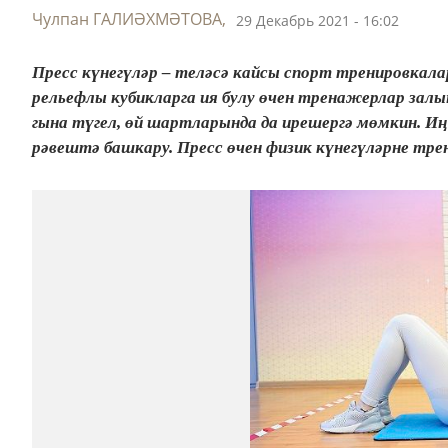
Чулпан ГАЛИӘХМӘТОВА,
29 Декабрь 2021 - 16:02
Пресс күнегүләр – теләсә кайсы спорт тренировкал
рельефлы кубикларга ия булу өчен тренажерлар залы
гына түгел, өй шартларында да ирешергә мөмкин. И
рәвештә башкару. Пресс өчен физик күнегүләрне тр