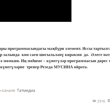
лары программасындагы мәҗбүри элемент. Яссы тартылг
ар залында көн саен шөгыльләнү кирәкми дә. Әлеге нә
гә мөмкин. Иң мөһиме – күнегүләр программасын дөрес 
к күнегүләрне тренер Резеда МУСИНА өйрәтә.
m-канале
Татмедиа
2316