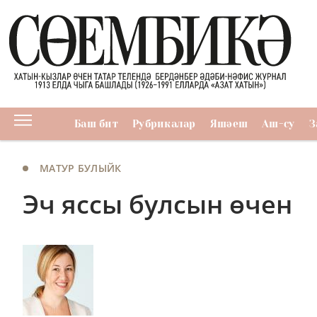
Баш бит
Рубрикалар
Яшәеш
Аш-су
З
МАТУР БУЛЫЙК
Эч яссы булсын өчен