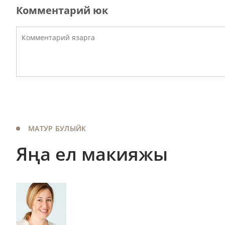
Комментарий юк
МАТУР БУЛЫЙК
Яңа ел макияжы