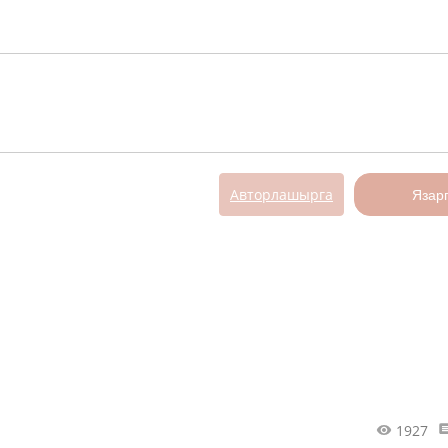
Авторлашырга
Язар
1927