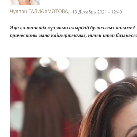
Чулпан ГАЛИӘХМӘТОВА,
13 Декабрь 2021 - 12:49
Яңа ел төнендә күз явын алырдай буласыгыз киләме? 
прическаны гына кайгыртмагыз, ничек итеп бизәнәсеге