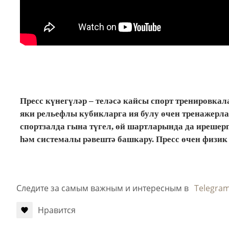
Пресс күнегүләр – теләсә кайсы спорт тренировка
яки рельефлы кубикларга ия булу өчен тренажерл
спортзалда гына түгел, өй шартларында да ирешер
һәм системалы рәвештә башкару. Пресс өчен физи
Следите за самым важным и интересным в
Telegra
Нравится