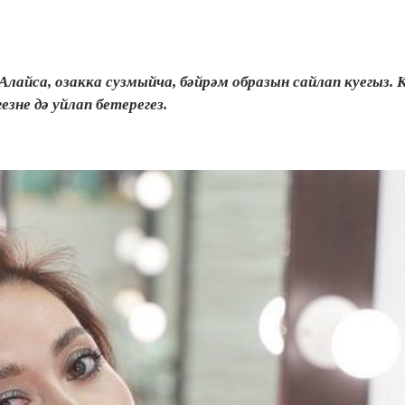
Алайса, озакка сузмыйча, бәйрәм образын сайлап куегыз. 
зне дә уйлап бетерегез.