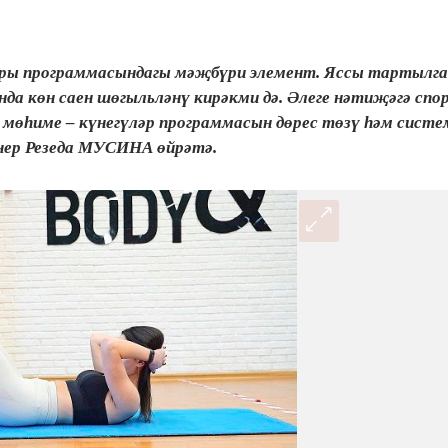
ары программасындагы мәҗбүри элемент. Яссы тартылган
нда көн саен шөгыльләнү кирәкми дә. Әлеге нәтиҗәгә спо
ң мөһиме – күнегүләр программасын дөрес төзү һәм сист
енер Резеда МУСИНА өйрәтә.