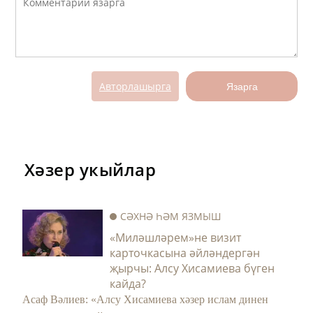
Авторлашырга
Язарга
Хәзер укыйлар
СӘХНӘ ҺӘМ ЯЗМЫШ
«Миләшләрем»не визит
карточкасына әйләндергән
җырчы: Алсу Хисамиева бүген
кайда?
Асаф Вәлиев: «Алсу Хисамиева хәзер ислам динен