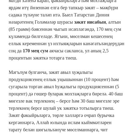
матди хәленә карап, фәкыйрьләргә һәм мохтаҗларга
ярдәм итү йөзеннән елга бер тапкыр зәкят – мәҗбүри
сәдака түләүне таләп итә. Быел Татарстан Диния
нәзарәтенең Голәмәләр шурасы
зәкят нисабын
, алтын
(85 грамм) бәясеннән чыгып исәпләгәндә, 170 мең сум
күләмендә билгеләде. Ягъни, мөселман кешесенең
еллык кеременнән үз ихтыяҗларын канәгатьләндерүдән
соң да
170 мең сум
акчасы сакланса, ул аның 2,5
процентын зәкяткә тотарга тиеш.
Мәгълүм булганча, зәкят авыл хуҗалыгы
продукциясенең еллык уңышыннан (10 процент) һәм
сугарыла торган авыл һуҗалыгы продукциясеннән (5
процент) дә гөшер буларак мохтаҗларга бирелә. 40 баш
мөгезле вак терлекнең – берсе һәм 30 баш мөгезле эре
терлекнең берсе шулай ук зәкяткә тотылырга тиеш.
Зәкят фәкыйрьләргә, төрле хәлләргә очрап бурычка
кергәннәргә, Аллаһ юлында ислам кыйммәтләрен
тарату белән шөгыльләнүче мөселманнарга, чит