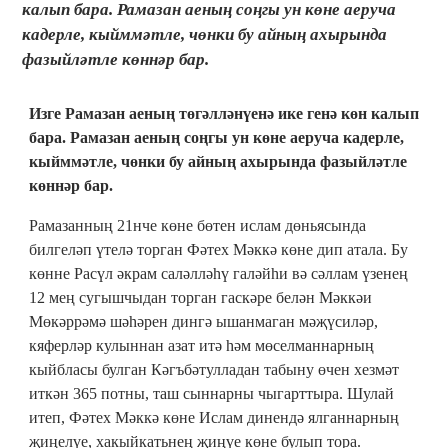
калып бара. Рамазан аеның соңгы ун көне аеруча
кадерле, кыйммәтле, чөнки бу айның ахырында
фазыйләтле көннәр бар.
Изге Рамазан аеның төгәлләнүенә ике генә көн калып
бара. Рамазан аеның соңгы ун көне аеруча кадерле,
кыйммәтле, чөнки бу айның ахырында фазыйләтле
көннәр бар.
Рамазанның 21нче көне бөтен ислам дөньясында
билгеләп үтелә торган Фәтех Мәккә көне дип атала. Бу
көнне Расүл әкрам саләлләһү галәйһи вә сәллам үзенең
12 мең сугышчыдан торган гаскәре белән Мәккәи
Мөкәррәмә шәһәрен дингә ышанмаган мәҗүсиләр,
кяферләр кулыннан азат итә һәм мөселманнарның
кыйбласы булган Кәгъбәтулладан табыну өчен хезмәт
иткән 365 потны, таш сыннарны чыгарттыра. Шулай
итеп, Фәтех Мәккә көне Ислам динендә ялганнарның
җиңелүе, хакыйкатьнең җиңүе көне булып тора.