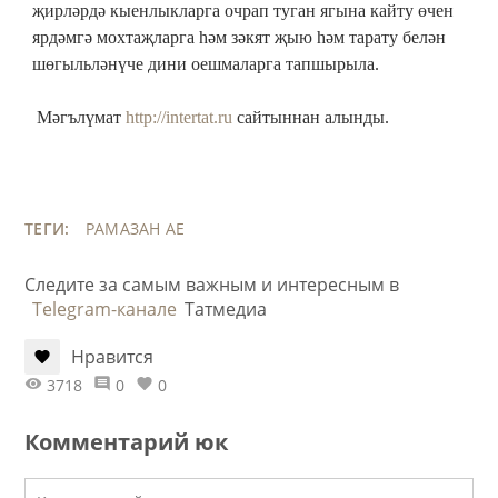
җирләрдә кыенлыкларга очрап туган ягына кайту өчен
ярдәмгә мохтаҗларга һәм зәкят җыю һәм тарату белән
шөгыльләнүче дини оешмаларга тапшырыла.
Мәгълүмат
http://intertat.ru
сайтыннан алынды.
ТЕГИ:
РАМАЗАН АЕ
Следите за самым важным и интересным в
Telegram-канале
Татмедиа
Нравится
3718
0
0
Комментарий юк