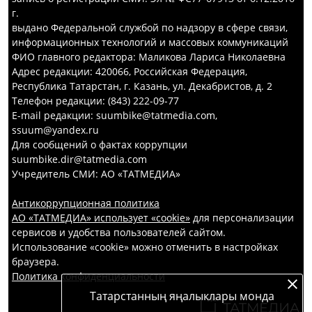
г.
выдано Федеральной службой по надзору в сфере связи,
информационных технологий и массовых коммуникаций
ФИО главного редактора: Маликова Лариса Николаевна
Адрес редакции: 420066, Российская Федерация,
Республика Татарстан, г. Казань, ул. Декабристов, д. 2
Телефон редакции: (843) 222-09-77
E-mail редакции: suumbike@tatmedia.com,
ssuum@yandex.ru
Для сообщений о фактах коррупции
suumbike.dir@tatmedia.com
Учредитель СМИ: АО «ТАТМЕДИА»
Антикоррупционная политика
АО «ТАТМЕДИА» использует «cookie»
для персонализации
сервисов и удобства пользователей сайтом.
Использование «cookie» можно отменить в настройках
браузера.
Политика конфиденциальности
Татарстанның яңалыклары монда