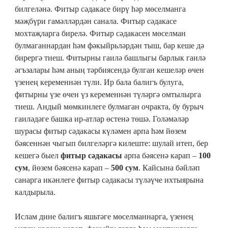
билгеләнә. Фитыр сәдакасе бирү һәр мөселманга
мәҗбүри гамәлләрдән санала. Фитыр сәдакасе
мохтаҗларга бирелә. Фитыр сәдакасен мөселман
булмаганнардан һәм фәкыйрьләрдән тыш, бар кеше дә
бирергә тиеш. Фитырны гаилә башлыгы барлык гаилә
әгъзалары һәм аның тәрбиясендә булган кешеләр өчен
үзенең кеременнән түли. Ир бала балигъ булуга,
фитырны үзе өчен үз кеременнән түләргә омтылырга
тиеш. Андый мөмкинлеге булмаган очракта, бу бурыч
гаиләдәге башка ир-атлар өстенә төшә. Голәмәләр
шурасы фитыр сәдакасы күләмен арпа һәм йөзем
бәясеннән чыгып билгеләргә килеште: шулай итеп, бер
кешегә быел
фитыр сәдакасы
арпа бәясенә карап –
100
сум
, йөзем бәясенә карап –
500 сум
. Кайсына бәйләп
санарга икәнлеге фитыр сәдакасы түләүче ихтыярына
калдырыла.
Ислам дине балигъ яшьтәге мөселманнарга, үзенең