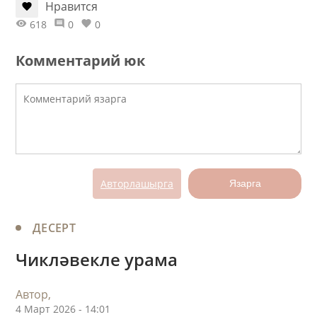
Нравится
618
0
0
Комментарий юк
Авторлашырга
Язарга
ДЕСЕРТ
Чикләвекле урама
Автор,
4 Март 2026 - 14:01