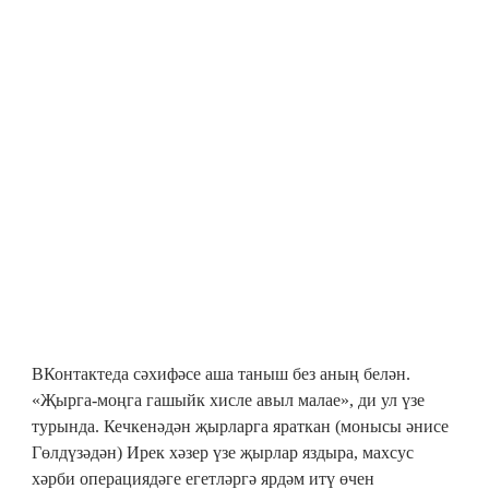
ВКонтактеда сәхифәсе аша таныш без аның белән.
«Җырга-моңга гашыйк хисле авыл малае», ди ул үзе
турында. Кечкенәдән җырларга яраткан (монысы әнисе
Гөлдүзәдән) Ирек хәзер үзе җырлар яздыра, махсус
хәрби операциядәге егетләргә ярдәм итү өчен