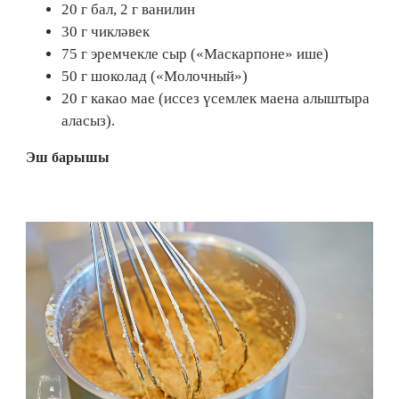
20 г бал, 2 г ванилин
30 г чикләвек
75 г эремчекле сыр («Маскарпоне» ише)
50 г шоколад («Молочный»)
20 г какао мае (иссез үсемлек маена алыштыра
аласыз).
Эш барышы