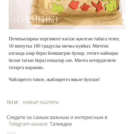
Печеньеларны пергамент кәгазе җәелгән табага тезеп,
10 минутка 180 градуслы мичкә куябыз. Мичтән
алганда алар бераз йомшаграк булыр, эчтәге кайнары
белән тагын бераз пешәләр әле. Мичтә кетердәгәнче
тотарга кирәкми.
Чәйләрегез тәмле, җәйләрегез ямьле булсын!
ТЕГИ:
КАМЫР АШЛАРЫ
Следите за самым важным и интересным в
Telegram-канале
Татмедиа