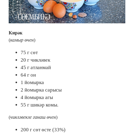
Кирәк
(
камыр өчен
)
75 г сөт
20 г чикләвек
45 г атланмай
64 г он
1 йомырка
2 йомырка сарысы
4 йомырка агы
55 г шикәр комы.
(
чикләвекле ганаш өчен
)
200 г сөт өсте (33%)