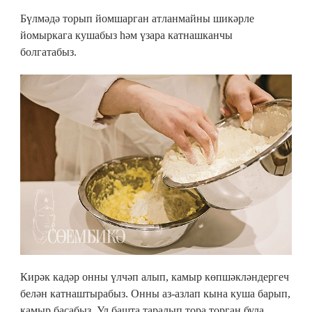
Бүлмәдә торып йомшарган атланмайны шикәрле
йомыркага кушабыз һәм үзара катнашканчы
болгатабыз.
Кирәк кадәр онны үлчәп алып, камыр көпшәкләндергеч
белән катнаштырабыз. Онны аз-азлап кына куша барып,
камыр басабыз. Ул башта таралып тора торган була.