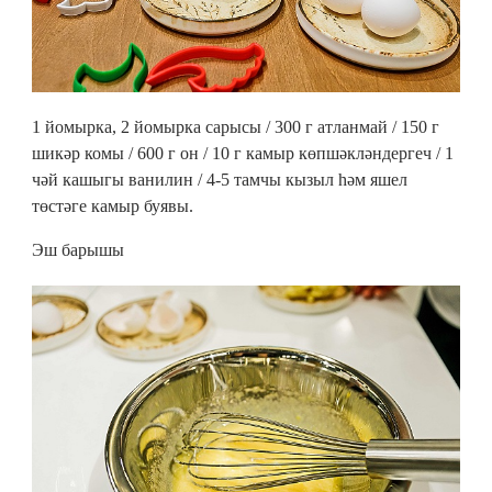
1 йомырка, 2 йомырка сарысы / 300 г атланмай / 150 г
шикәр комы / 600 г он / 10 г камыр көпшәкләндергеч / 1
чәй кашыгы ванилин / 4-5 тамчы кызыл һәм яшел
төстәге камыр буявы.
Эш барышы