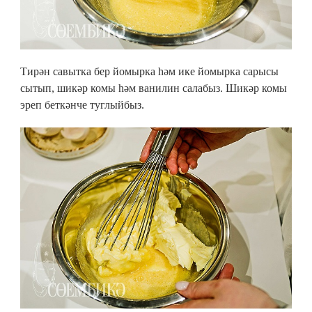
Тирән савытка бер йомырка һәм ике йомырка сарысы
сытып, шикәр комы һәм ванилин салабыз. Шикәр комы
эреп беткәнче туглыйбыз.