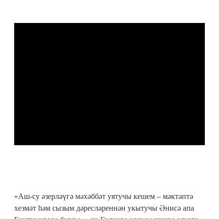
«Аш-су әзерләүгә мәхәббәт уятучы кешем – мәктәптә
хезмәт һәм сызым дәресләреннән укытучы Әнисә апа