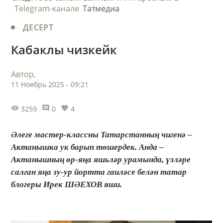
Telegram-канале
Татмедиа
ДЕСЕРТ
Кабаклы чизкейк
Автор,
11 Ноябрь 2025 - 09:21
3259
0
4
Әлеге мастер-классны Татарстанның чигенә –
Актанышка ук барып төшердек. Анда –
Актанышның өр-яңа яшьләр урамында, үзләре
салган яңа зу-ур йортта гаиләсе белән татар
блогеры Ирек ШӘЕХОВ яши.