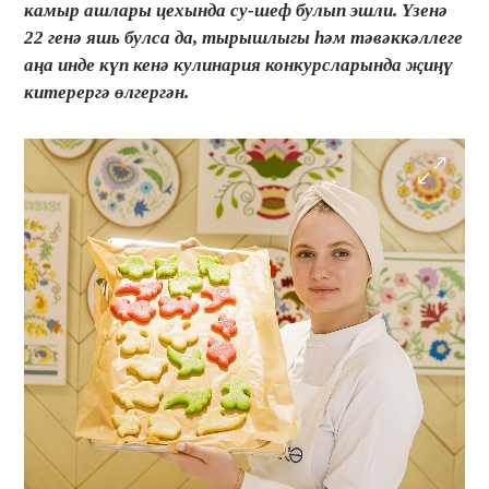
камыр ашлары цехында су-шеф булып эшли. Үзенә
22 генә яшь булса да, тырышлыгы һәм тәвәккәллеге
аңа инде күп кенә кулинария конкурсларында җиңү
китерергә өлгергән.