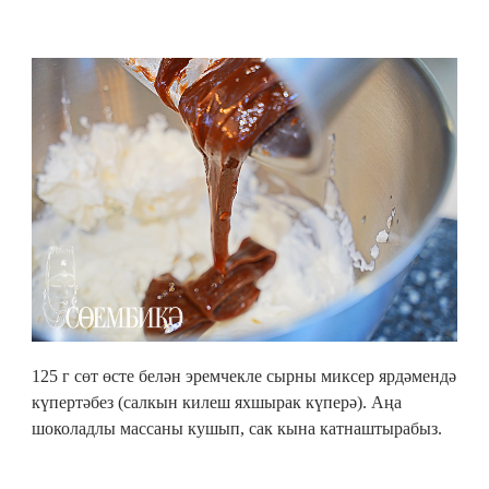
125 г сөт өсте белән эремчекле сырны миксер ярдәмендә
күпертәбез (салкын килеш яхшырак күперә). Аңа
шоколадлы массаны кушып, сак кына катнаштырабыз.