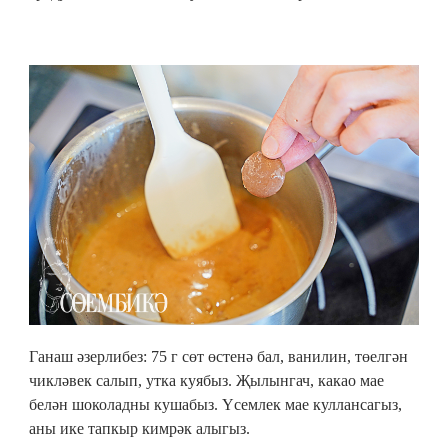
Ганаш әзерлибез: 75 г сөт өстенә бал, ванилин, төелгән
чикләвек салып, утка куябыз. Җылынгач, какао мае
белән шоколадны кушабыз. Үсемлек мае куллансагыз,
аны ике тапкыр кимрәк алыгыз.