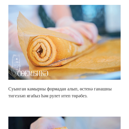
Суынган камырны формадан алып, өстенә ганашны
тигезләп ягабыз һәм рулет итеп төрәбез.