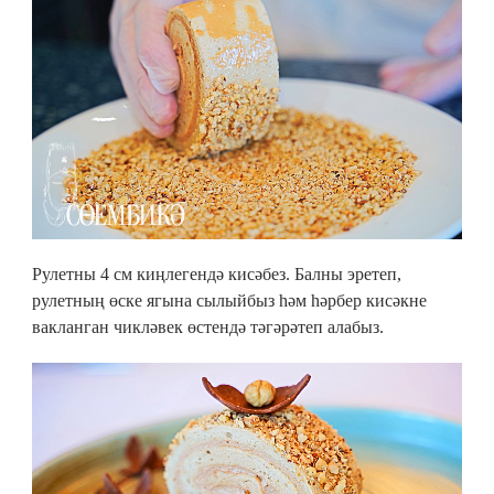
Рулетны 4 см киңлегендә кисәбез. Балны эретеп,
рулетның өске ягына сылыйбыз һәм һәрбер кисәкне
вакланган чикләвек өстендә тәгәрәтеп алабыз.