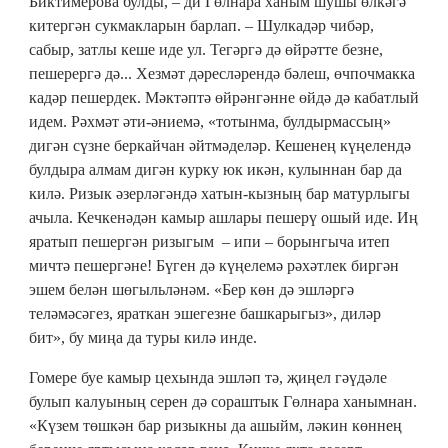
Биктимерова булды, – ди Гөлнара ханым шушы өлкәгә
китергән сукмакларын барлап. – Шулкадәр чибәр,
сабыр, затлы кеше иде ул. Тегәргә дә өйрәтте безне,
пешерергә дә... Хезмәт дәресләрендә бәлеш, өчпочмакка
кадәр пешердек. Мәктәптә өйрәнгәнне өйдә дә кабатлый
идем. Рәхмәт әти-әниемә, «тотынма, булдырмассың»
дигән сүзне беркайчан әйтмәделәр. Кешенең күңелендә
булдыра алмам дигән курку юк икән, кулыннан бар да
килә. Ризык әзерләгәндә хатын-кызның бар матурлыгы
ачыла. Кечкенәдән камыр ашлары пешерү ошый иде. Иң
яратып пешергән ризыгым – ипи – борынгыча итеп
мичтә пешергәне! Бүген дә күңелемә рәхәтлек биргән
эшем белән шөгыльләнәм. «Бер көн дә эшләргә
теләмәсәгез, яраткан эшегезне башкарыгыз», диләр
бит», бу миңа да туры килә инде.
Гомере буе камыр цехында эшләп тә, җиңел гәүдәле
булып калуының серен дә сораштык Гөлнара ханымнан.
«Күзем төшкән бар ризыкны да ашыйм, ләкин көннең