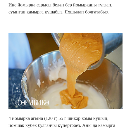
Ике йомырка сарысы белән бер йомырканы туглап,
суынган камырга кушабыз. Яхшылап болгатабыз.
4 йомырка агына (120 г) 55 г шикәр комы кушып,
йомшак күбек булганчы күпертәбез. Аны да камырга