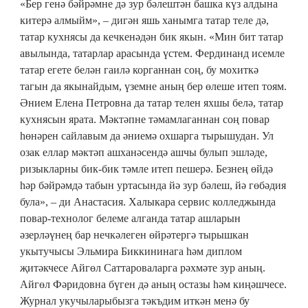
«Бер генә бәйрәмне дә зур бәлештән башка күз алдына
китерә алмыйм», – дигән яшь ханымга татар теле дә,
татар кухнясы да кечкенәдән бик якын. «Мин бит татар
авылында, татарлар арасында үстем. Фердинанд исемле
татар егете белән гаилә корганнан соң, бу мохиткә
тагын да якынайдым, үземне аның бер өлеше итеп тоям.
Әнием Елена Петровна да татар телен яхшы белә, татар
кухнясын ярата. Мәктәпне тәмамлаганнан соң повар
һөнәрен сайлавым да әниемә охшарга тырышудан. Ул
озак еллар мәктәп ашханәсендә ашчы булып эшләде,
ризыкларны бик-бик тәмле итеп пешерә. Безнең өйдә
һәр бәйрәмдә табын уртасында йә зур бәлеш, йә гөбәдия
була», – ди Анастасия. Халыкара сервис колледжында
повар-технолог белеме алганда татар ашларын
әзерләүнең бар нечкәлеген өйрәтергә тырышкан
укытучысы Эльмира Биккининага һәм диплом
җитәкчесе Айгөл Саттароваларга рәхмәте зур аның.
Айгөл Фәридовна бүген дә аның остазы һәм киңәшчесе.
Журнал укучыларыбызга тәкъдим иткән менә бу