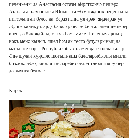
печеньены да Анастасия остазы өйрәткәнчә пешерә.
Атаклы аш-су остасы Юныс ага Әхмәтҗанов рецептына
нигезләнгән булса да, бераз гына үзгәрәк, яңачарак ул.
Җәйге каникулларда балалар белән бергәләшеп пешерер
өчен дә бик җайлы, матур һәм тәмле. Печеньеларның
нәкъ менә кызыл, яшел һәм ак төстә булуларының да
мәгънәсе бар – Республикабыз әләмендәге төсләр алар.
Әнә шулай күңелле шөгыль аша балаларыбызны милли
бизәкләребез, милли төсләребез белән таныштыру бер
дә зыянга булмас.
Кирәк