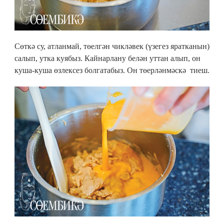
Сөткә су, атланмай, төелгән чикләвек (үзегез яратканын)
салып, утка куябыз. Кайнарлану белән уттан алып, он
куша-куша өзлексез болгатабыз. Он төерләнмәскә тиеш.