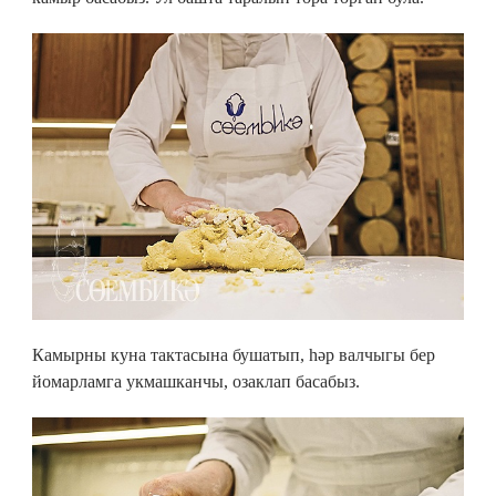
Камырны куна тактасына бушатып, һәр валчыгы бер
йомарламга укмашканчы, озаклап басабыз.