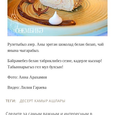
Рулетыбыз әзер. Аны эрегән шоколад белән бизәп, чәй
янына чыгарабыз.
Бәйрәмебез белән тәбриклибез сезне, кадерле кызлар!
Табыннарыгыз гел мул булсын!
Фото: Анна Арахамия
Видео: Лилия Гәрәева
ТЕГИ:
ДЕСЕРТ
КАМЫР АШЛАРЫ
Следите за самым важным и интересным в