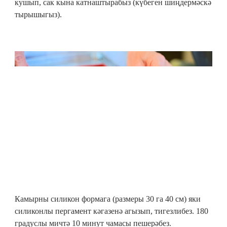
кушып, сак кына катнаштырабыз (күбеген шиңдермәскә
тырышыгыз).
Камырны силикон формага (размеры 30 га 40 см) яки
силиконлы пергамент кәгазенә агызып, тигезлибез. 180
градуслы мичтә 10 минут чамасы пешерәбез.