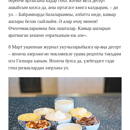
беренче яртысына кадәр генә. Кичке якта десерт
ашыйсым килсә дә, аны иртәгәсе көнгә калдырам, – ди
ул. – Бәйрәмнәрдә балаларымны, әлбәттә инде, камыр
ашлары белән сыйлыйм. Ә алар өчәү минем!
Өчпочмакларымны бик ошаталар. Камыр ашларын
яратмаган кешене очратканым юк әле».
8 Март уңаеннан журнал укучыларыбызга өр-яңа десерт
– японча әзерләнгән чикләвекле урама рецепты тәкъдим
итә Гөлнара ханым. Японча булса да, үзебездәге гади
генә ризыклардан әзерләнә ул.