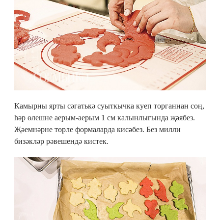
Камырны ярты сәгатькә суыткычка куеп торганнан соң,
һәр өлешне аерым-аерым 1 см калынлыгында җәябез.
Җәемнәрне төрле формаларда кисәбез. Без милли
бизәкләр рәвешендә кистек.