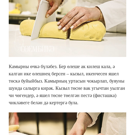
Камырны өчкә бүләбез. Бер өлеше ак килеш кала, ә
калган ике өлешнең берсен – кызыл, икенчесен яшел
төскә буйыйбыз. Камырның уртасын чокырлап, буяуны
шунда салырга кирәк. Кызыл төсне вак угычтан уылган
чи чөгендер, ә яшел төсне төелгән пестә (фисташка)
чикләвеге белән дә кертергә була.