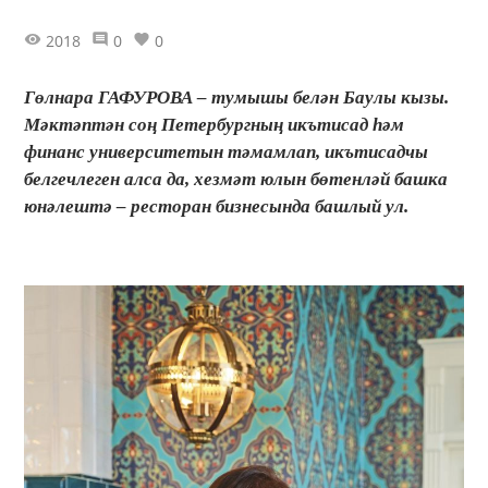
2018
0
0
Гөлнара ГАФУРОВА – тумышы белән Баулы кызы.
Мәктәптән соң Петербургның икътисад һәм
финанс университетын тәмамлап, икътисадчы
белгечлеген алса да, хезмәт юлын бөтенләй башка
юнәлештә – ресторан бизнесында башлый ул.