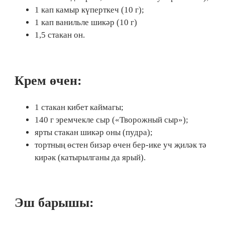
1 кап камыр күперткеч (10 г);
1 кап ванильле шикәр (10 г)
1,5 стакан он.
​Крем өчен:
1 стакан кибет каймагы;
140 г эремчекле сыр («Творожный сыр»);
ярты стакан шикәр оны (пудра);
тортның өстен бизәр өчен бер-ике уч җиләк тә
кирәк (катырылганы да ярый).
Эш барышы: