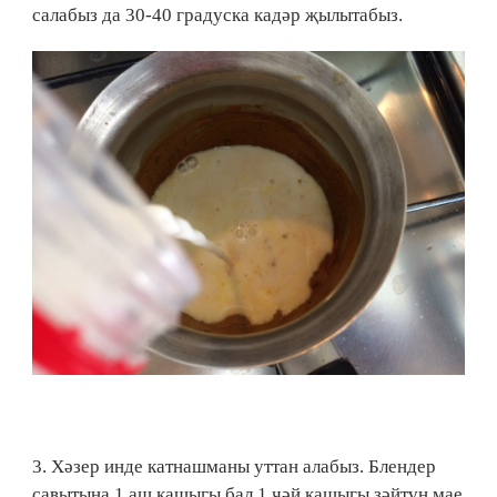
салабыз да 30-40 градуска кадәр җылытабыз.
3. Хәзер инде катнашманы уттан алабыз. Блендер
савытына 1 аш кашыгы бал,1 чәй кашыгы зәйтүн мае