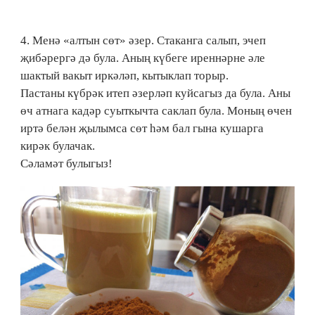
4. Менә «алтын сөт» әзер. Стаканга салып, эчеп
җибәрергә дә була. Аның күбеге иреннәрне әле
шактый вакыт иркәләп, кытыклап торыр.
Пастаны күбрәк итеп әзерләп куйсагыз да була. Аны
өч атнага кадәр суыткычта саклап була. Моның өчен
иртә белән җылымса сөт һәм бал гына кушарга
кирәк булачак.
Сәламәт булыгыз!