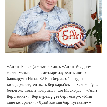
«Алтын Барс» (дистәгә якын!), «Алтын йолдыз»
милли музыкаль премияләре лауреаты, автор-
башкаручы Илназ БАҺны бер дә өйдә туры
китерерлек түгел икән. Бер карыйсың – хәләле Гүзәл
белән әле Төмән якларында, әле Мәскәүдә... «Аңла
йөрәгемне», «Бер күрешү үзе бер гомер», «Мин
сине көтәрмен», «Ярый әле син бар, туганым» –