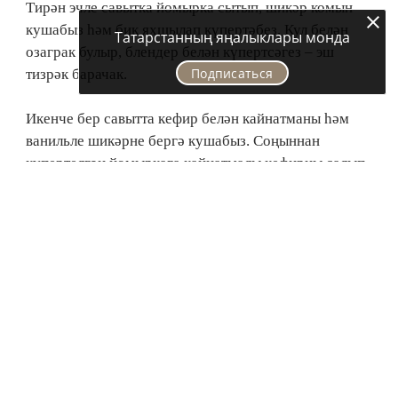
Тирән эчле савытка йомырка сытып, шикәр комын
кушабыз һәм бик яхшылап күпертәбез. Кул белән
Татарстанның яңалыклары монда
озаграк булыр, блендер белән күпертсәгез – эш
Подписаться
тизрәк барачак.
Икенче бер савытта кефир белән кайнатманы һәм
ванильле шикәрне бергә кушабыз. Соңыннан
күпертелгән йомыркага кайнатмалы кефирны салып,
камыр изәбез. Онны кулланыр алдыннан гына иләргә
һәм коры килеш камыр күперткечне кушып
болгатырга кирәк.
Камырда төерләр булмаска, һәм ул куе каймакны
хәтерләтергә тиеш. Әйткәнебезчә, блендер белән
тугласагыз тизрәк тә, уңайрак та була.
Әзер камырны төбе мул итеп майланган табага
агызып, кайнар мичкә куябыз. Әзерлеген коры