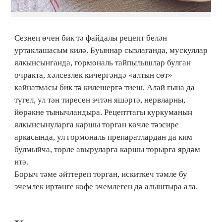
Сезнең өчен бик тә файдалы рецепт белән
уртаклашасым килә. Буыннар сызлаганда, мускуллар
ялкынсынганда, гормональ тайпылышлар булган
очракта, хәлсезлек кичергәндә «алтын сөт»
кайнатмасы бик тә килешергә тиеш. Алай гына да
түгел, ул тән тиресен эчтән яшәртә, нервларны,
йөрәкне тынычландыра. Рецепттагы куркуманың
ялкынсынуларга каршы торган көчле тәэсире
аркасында, ул гормональ препаратлардан да ким
булмыйча, төрле авыруларга каршы торырга ярдәм
итә.
Борыч тәме әйттереп торган, искиткеч тәмле бу
эчемлек иртәнге кофе эчемлеген дә алыштыра ала.