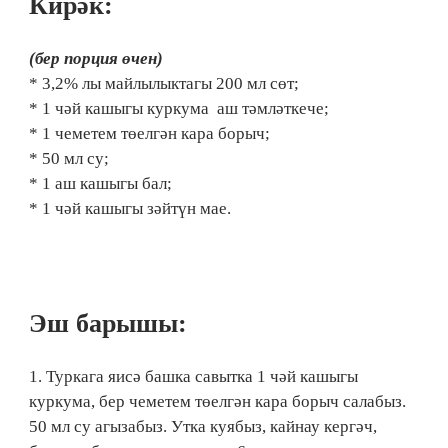
Кирәк:
(бер порция өчен)
* 3,2% лы майлылыктагы 200 мл сөт;
* 1 чәй кашыгы куркума аш тәмләткече;
* 1 чеметем төелгән кара борыч;
* 50 мл су;
* 1 аш кашыгы бал;
* 1 чәй кашыгы зәйтүн мае.
Эш барышы:
1. Туркага яисә башка савытка 1 чәй кашыгы
куркума, бер чеметем төелгән кара борыч салабыз.
50 мл су агызабыз. Утка куябыз, кайнау кергәч,