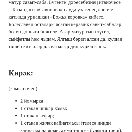
матур савыт-саба. Бүгенге дәресебезнең иганәчесе
– Казандагы «Савиново» сәүдә үзәгенең өченче
катында урнашкан «Божья коровка» кибете.
Болеславец осталары ясаган керамик савыт-сабалар
бөтен дөньяга билгеле. Алар матур гына түгел,
сыйфатлы һәм чыдам. Ялгыш бәреп алсаң да, кулдан
төшеп китсәләр дә, ватылыр дип куркасы юк.
Кирәк:
(камыр өчен)
2 йомырка;
1 стакан шикәр комы;
1 стакан кефир;
1 стакан җиләк кайнатмасы (теләсә нинди
кайнатма да ярый, әмма төшсез булырга тиеш);