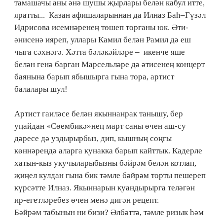
тамашачы аны әнә шушы җырлары белән кабул итте,
яратты... Казан афишаларыннан да Илназ Баһ–Гүзәл
Идрисова исемнәренең төшеп торганы юк. Әти-
әнисенә ияреп, уллары Камил белән Рамил дә еш
чыга сәхнәгә. Хәтта бәләкәйләре – икенче яше
белән генә барган Марсельләре дә әтисенең концерт
баянына барып ябышырга гына тора, артист
балалары шул!
Артист гаиләсе белән якыннанрак танышу, бер
уңайдан «Сөембикә»нең март саны өчен аш-су
дәресе дә уздырырбыз, дип, кышның соңгы
көннәрендә аларга кунакка барып кайттык. Кадерле
хатын-кыз укучыларыбызны бәйрәм белән котлап,
җиңел кулдан гына бик тәмле бәйрәм торты пешереп
күрсәтте Илназ. Якыннарын куандырырга теләгән
ир-егетләребез өчен менә дигән рецепт.
Бәйрәм табынын ни бизи? Әлбәттә, тәмле ризык һәм