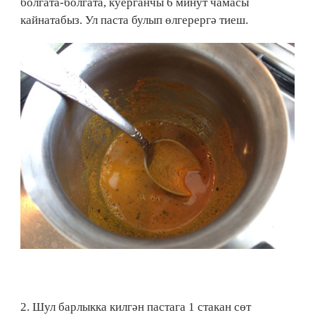
болгата-болгата, куерганчы 6 минут чамасы
кайнатабыз. Ул паста булып өлгерергә тиеш.
2. Шул барлыкка килгән пастага 1 стакан сөт