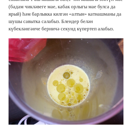
(бадам чикләвеге мае, кабак орлыгы мае булса да
ярый) һәм барлыкка килгән «алтын» катнашманы да
шушы савытка салабыз. Блендер белән
күбекләнгәнче берничә секунд күпертеп алабыз.