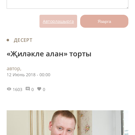
Авторлашырга
Язарга
ДЕСЕРТ
«Җиләкле алан» торты
автор,
12 Июнь 2018 - 00:00
1603
0
0