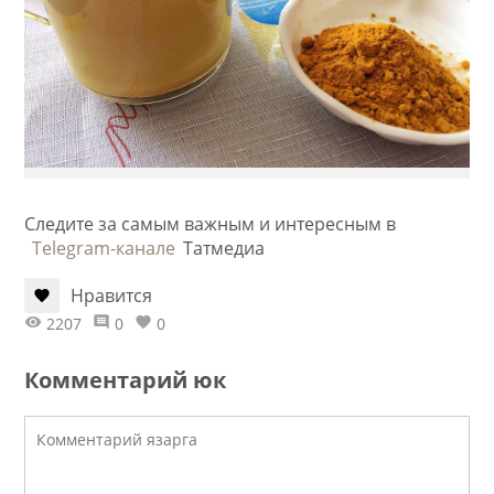
Следите за самым важным и интересным в
Telegram-канале
Татмедиа
Нравится
2207
0
0
Комментарий юк