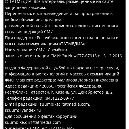
© ТАТМЕДИА. Все материалы, размещенные на сайте,
защищены законом.
Перепечатка, воспроизведение и распространение в
любом объеме информации,
размещенной на сайте, возможна только с письменного
согласия редакций СМИ.
При поддержке Республиканского агентства по печати и
массовым коммуникациям «ТАТМЕДИА».
Наименование СМИ: Сөембикә
запись о регистрации СМИ: Эл № ФС77-67913 от 6.12.2016
г.
выдано Федеральной службой по надзору в сфере связи,
информационных технологий и массовых коммуникаций
ФИО главного редактора: Маликова Лариса Николаевна
Адрес редакции: 420066, Российская Федерация,
Республика Татарстан, г. Казань, ул. Декабристов, д. 2
Телефон редакции: (843) 222-09-77
E-mail редакции: suumbike@tatmedia.com,
ssuum@yandex.ru
Для сообщений о фактах коррупции
suumbike.dir@tatmedia.com
Учредитель СМИ: АО «ТАТМЕДИА»