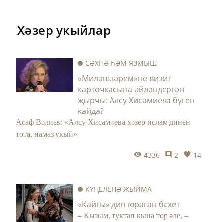
Хәзер укыйлар
СӘХНӘ ҺӘМ ЯЗМЫШ
«Миләшләрем»не визит
карточкасына әйләндергән
җырчы: Алсу Хисамиева бүген
кайда?
Асаф Вәлиев: «Алсу Хисамиева хәзер ислам динен
тота, намаз укый»
4336
2
14
КҮҢЕЛЕҢӘ ҖЫЙМА
«Кайгы» дип юраган бәхет
– Кызым, туктап кына тор әле, –