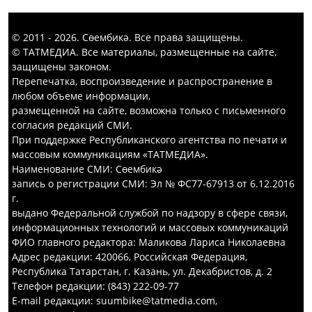
© 2011 - 2026. Сөембикә. Все права защищены.
© ТАТМЕДИА. Все материалы, размещенные на сайте,
защищены законом.
Перепечатка, воспроизведение и распространение в
любом объеме информации,
размещенной на сайте, возможна только с письменного
согласия редакций СМИ.
При поддержке Республиканского агентства по печати и
массовым коммуникациям «ТАТМЕДИА».
Наименование СМИ: Сөембикә
запись о регистрации СМИ: Эл № ФС77-67913 от 6.12.2016
г.
выдано Федеральной службой по надзору в сфере связи,
информационных технологий и массовых коммуникаций
ФИО главного редактора: Маликова Лариса Николаевна
Адрес редакции: 420066, Российская Федерация,
Республика Татарстан, г. Казань, ул. Декабристов, д. 2
Телефон редакции: (843) 222-09-77
E-mail редакции: suumbike@tatmedia.com,