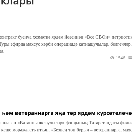
ыклары
контракт буенча хезмәткә ярдәм йөзеннән «Все СВОи» патриоти
Туры эфирда махсус хәрби операциядә катнашучылар, белгечләр,
ша.
1546
 һәм ветераннарга яңа төр ярдәм күрсәтеләч
ашлаган «Ватанны яклаучылар» фондының Татарстандагы фили
кеше мөрәҗәгать иткән. «Безнең төп бурыч – ветераннарга, мах