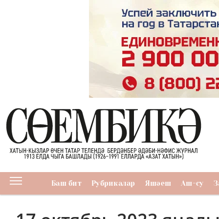
Баш бит
Рубрикалар
Яшәеш
Аш-су
З