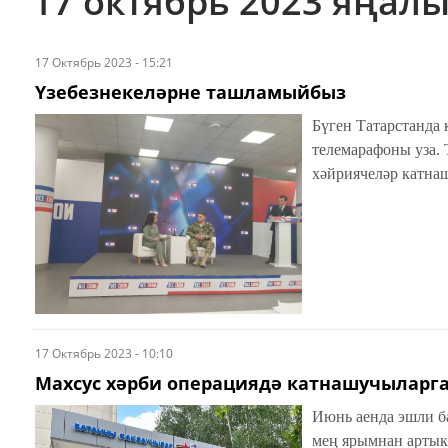
17 октябрь 2023 яңал
17 Октябрь 2023 - 15:21
Үзебезнекеләрне ташламыйбыз
Бүген Татарстанда 
телемарафоны уза. 
хәйриячеләр катна
17 Октябрь 2023 - 10:10
Махсус хәрби операциядә катнашучыларга
Июнь аенда эшли б
мең ярымнан артык 