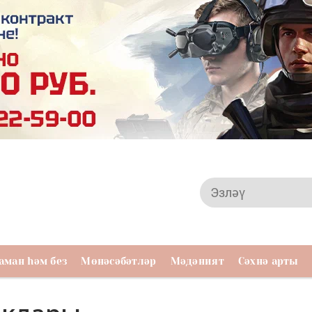
аман һәм без
Мөнәсәбәтләр
Мәдәният
Сәхнә арты