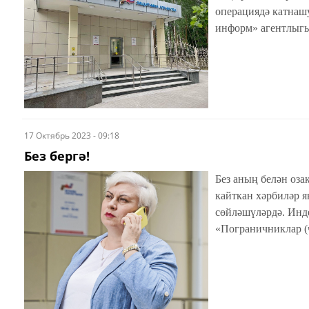
операциядә катнашу
информ» агентлыгы
17 Октябрь 2023 - 09:18
Без бергә!
Без аның белән оза
кайткан хәрбиләр я
сөйләшүләрдә. Инд
«Пограничниклар (
зонасына волонтер
җыелган гуманитар 