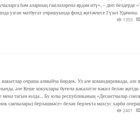
чыларга һәм аларның гаиләләренә ярдәм итү», – дип белдерде «
нда узган матбугат очрашуында фонд җитәкчесе Гүзәл Удачина.
1355
к вакытлар очраша алмыйча йөрдек. Ул әле командировкада, әле 
нында, әле Кеше хокуклары буенча вәкаләтле вәкил белән җитди
е менә тагын юлда... Бу юлы республиканың «Десантчылар союз
чик сакчылары) берләшмәсе» белән берлектә махсус хәрби опера
2401
лар, җәмәгатьчелек һәм Татарстанның дини оешмалары ярдәменд
ярдәмне илтә барулары...