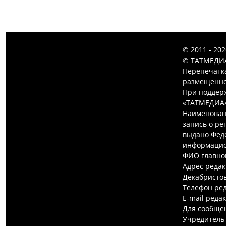
© 2011 - 20
© ТАТМЕДИА
Перепечатк
размещенной
При поддерж
«ТАТМЕДИА»
Наименован
запись о ре
выдано Феде
информацио
ФИО главно
Адрес редак
Декабристов,
Телефон ред
E-mail реда
Для сообщен
Учредитель