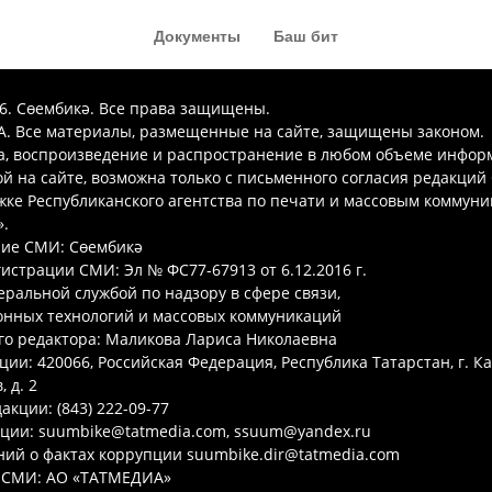
Документы
Баш бит
26. Сөембикә. Все права защищены.
. Все материалы, размещенные на сайте, защищены законом.
а, воспроизведение и распространение в любом объеме инфор
 на сайте, возможна только с письменного согласия редакций
ке Республиканского агентства по печати и массовым коммун
.
ие СМИ: Сөембикә
гистрации СМИ: Эл № ФС77-67913 от 6.12.2016 г.
ральной службой по надзору в сфере связи,
нных технологий и массовых коммуникаций
го редактора: Маликова Лариса Николаевна
ции: 420066, Российская Федерация, Республика Татарстан, г. Ка
 д. 2
акции: (843) 222-09-77
кции: suumbike@tatmedia.com, ssuum@yandex.ru
ий о фактах коррупции suumbike.dir@tatmedia.com
 СМИ: АО «ТАТМЕДИА»