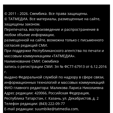
© 2011 - 2026. Сөембикә. Все права защищены.
© ТАТМЕДИА. Все материалы, размещенные на сайте,
защищены законом.
Перепечатка, воспроизведение и распространение в
любом объеме информации,
размещенной на сайте, возможна только с письменного
согласия редакций СМИ.
При поддержке Республиканского агентства по печати и
массовым коммуникациям «ТАТМЕДИА».
Наименование СМИ: Сөембикә
запись о регистрации СМИ: Эл № ФС77-67913 от 6.12.2016
г.
выдано Федеральной службой по надзору в сфере связи,
информационных технологий и массовых коммуникаций
ФИО главного редактора: Маликова Лариса Николаевна
Адрес редакции: 420066, Российская Федерация,
Республика Татарстан, г. Казань, ул. Декабристов, д. 2
Телефон редакции: (843) 222-09-77
E-mail редакции: suumbike@tatmedia.com,