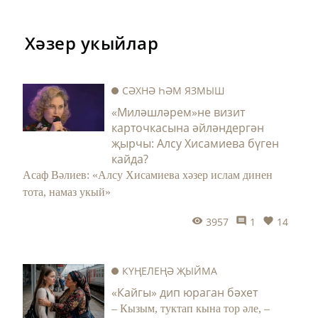
Хәзер укыйлар
СӘХНӘ ҺӘМ ЯЗМЫШ
«Миләшләрем»не визит
карточкасына әйләндергән
җырчы: Алсу Хисамиева бүген
кайда?
Асаф Вәлиев: «Алсу Хисамиева хәзер ислам динен
тота, намаз укый»
3957
1
14
КҮҢЕЛЕҢӘ ҖЫЙМА
«Кайгы» дип юраган бәхет
– Кызым, туктап кына тор әле, –