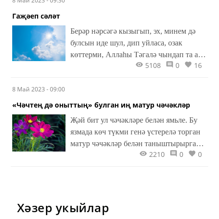
8 Май 2023 - 09:30
килеп чыга торган көнчелек турында.
Гаҗәеп сәләт
Берәр нәрсәгә кызыгып, эх, минем дә
булсын иде шул, дип уйласа, озак
көттерми, Аллаһы Тәгалә чындап та аңа
5108
0
16
ул әйберне бирә. «Мине дә өйрәт әле,
минем дә догам синеке кебек тиз кабул
8 Май 2023 - 09:00
булсын», – дим аңа. Беләм инде, моңа
бит өйрәтәм дип кенә өйрәтеп булмый.
«Чәчтең дә оныттың» булган иң матур чәчәкләр
Җәй бит ул чәчәкләре белән ямьле. Бу
язмада көч түкми генә үстерелә торган
матур чәчәкләр белән таныштырырга
2210
0
0
телибез. Аларны менә хәзер бакчага
гына чәчәргә кирәк.
Хәзер укыйлар