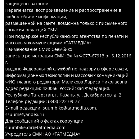
защищены законом.
Перепечатка, воспроизведение и распространение в
любом объеме информации,
размещенной на сайте, возможна только с письменного
согласия редакций СМИ.
При поддержке Республиканского агентства по печати и
массовым коммуникациям «ТАТМЕДИА».
Наименование СМИ: Сөембикә
запись о регистрации СМИ: Эл № ФС77-67913 от 6.12.2016
г.
выдано Федеральной службой по надзору в сфере связи,
информационных технологий и массовых коммуникаций
ФИО главного редактора: Маликова Лариса Николаевна
Адрес редакции: 420066, Российская Федерация,
Республика Татарстан, г. Казань, ул. Декабристов, д. 2
Телефон редакции: (843) 222-09-77
E-mail редакции: suumbike@tatmedia.com,
ssuum@yandex.ru
Для сообщений о фактах коррупции
suumbike.dir@tatmedia.com
Учредитель СМИ: АО «ТАТМЕДИА»