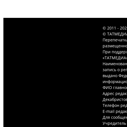
© 2011 - 20
© ТАТМЕДИА
Перепечатк
размещенной
При поддерж
«ТАТМЕДИА»
Наименован
запись о ре
выдано Феде
информацио
ФИО главно
Адрес редак
Декабристов,
Телефон ред
E-mail реда
Для сообщен
Учредитель