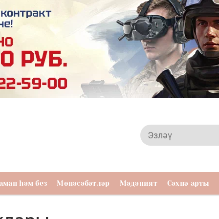
аман һәм без
Мөнәсәбәтләр
Мәдәният
Сәхнә арты