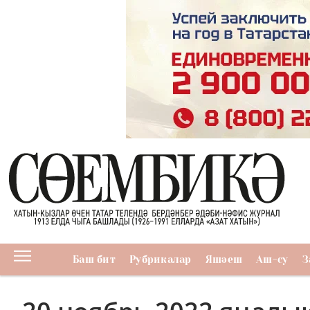
Баш бит
Рубрикалар
Яшәеш
Аш-су
З