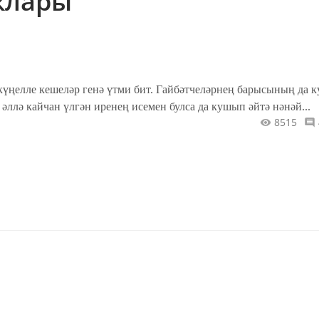
клары
күңелле кешеләр генә үтми бит. Гайбәтчеләрнең барысының да 
, әллә кайчан үлгән иренең исемен булса да кушып әйтә нәнәй...
8515