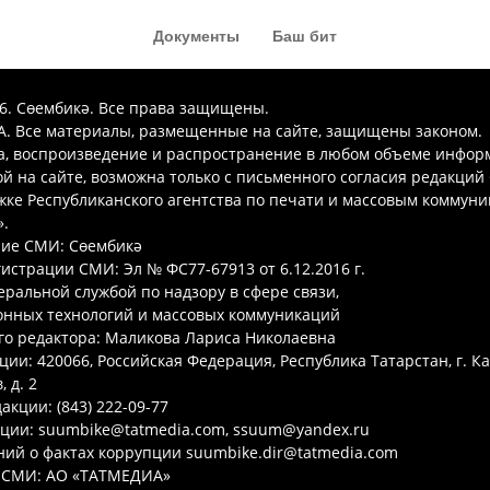
Документы
Баш бит
26. Сөембикә. Все права защищены.
. Все материалы, размещенные на сайте, защищены законом.
а, воспроизведение и распространение в любом объеме инфор
 на сайте, возможна только с письменного согласия редакций
ке Республиканского агентства по печати и массовым коммун
.
ие СМИ: Сөембикә
гистрации СМИ: Эл № ФС77-67913 от 6.12.2016 г.
ральной службой по надзору в сфере связи,
нных технологий и массовых коммуникаций
го редактора: Маликова Лариса Николаевна
ции: 420066, Российская Федерация, Республика Татарстан, г. Ка
 д. 2
акции: (843) 222-09-77
кции: suumbike@tatmedia.com, ssuum@yandex.ru
ий о фактах коррупции suumbike.dir@tatmedia.com
 СМИ: АО «ТАТМЕДИА»