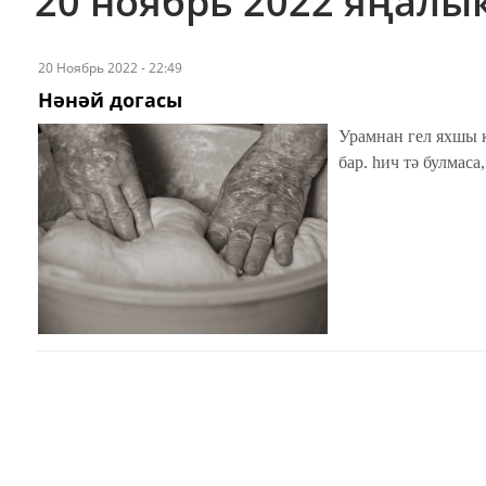
20 ноябрь 2022 яңалы
20 Ноябрь 2022 - 22:49
Нәнәй догасы
Урамнан гел яхшы 
бар. һич тә булмаса