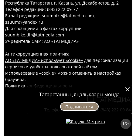
Республика Татарстан, г. Казань, ул. Декабристов, д. 2
Телефон редакции: (843) 222-09-77
E-mail редакции: suumbike@tatmedia.com,
ssuum@yandex.ru
Для сообщений о фактах коррупции
suumbike.dir@tatmedia.com
Учредитель СМИ: АО «ТАТМЕДИА»
Антикоррупционная политика
АО «ТАТМЕДИА» использует «cookie»
для персонализации
сервисов и удобства пользователей сайтом.
Использование «cookie» можно отменить в настройках
браузера.
Политика конфиденциальности
Татарстанның яңалыклары монда
Подписаться
Телефон АО «ТАТМЕДИА»:
(843) 222 09 84
16+