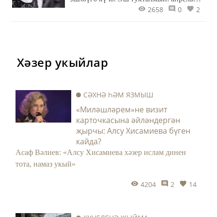
2658
0
2
саныбыз инде басылып ята, бу көннәрдә
май санын әзерлибез.
Хәзер укыйлар
СӘХНӘ ҺӘМ ЯЗМЫШ
«Миләшләрем»не визит
карточкасына әйләндергән
җырчы: Алсу Хисамиева бүген
кайда?
Асаф Вәлиев: «Алсу Хисамиева хәзер ислам динен
тота, намаз укый»
4204
2
14