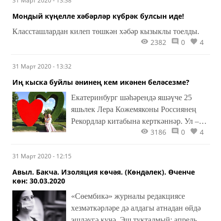
31 Март 2020 - 13:38
итә белүнең мөһимлеге турында.
Мондый күңелле хәбәрләр күбрәк булсын иде!
Классташлардан килеп төшкән хәбәр кызыклы тоелды.
2382
0
4
31 Март 2020 - 13:32
Иң кыска буйлы әнинең кем икәнен беләсезме?
​​​​​​​Екатеринбург шәһәрендә яшәүче 25
яшьлек Лера Кожемяконы Россиянең
Рекордлар китабына керткәннәр. Ул –
3186
0
4
Россиядәге иң кыска буйлы әни, аның
буе нибары 109 см.
31 Март 2020 - 12:15
Авыл. Бакча. Изоляция көчәя. (Көндәлек). Өченче
көн: 30.03.2020
«Сөембикә» журналы редакциясе
хезмәткәрләре дә алдагы атнадан өйдә
эшләүгә күчә. Эш тукталмый: апрель