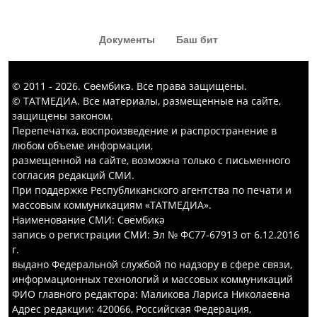
кызык комедия күргәннәр диярсең!
Документы
Баш бит
© 2011 - 2026. Сөембикә. Все права защищены.
© ТАТМЕДИА. Все материалы, размещенные на сайте,
защищены законом.
Перепечатка, воспроизведение и распространение в
любом объеме информации,
размещенной на сайте, возможна только с письменного
согласия редакций СМИ.
При поддержке Республиканского агентства по печати и
массовым коммуникациям «ТАТМЕДИА».
Наименование СМИ: Сөембикә
запись о регистрации СМИ: Эл № ФС77-67913 от 6.12.2016
г.
выдано Федеральной службой по надзору в сфере связи,
информационных технологий и массовых коммуникаций
ФИО главного редактора: Маликова Лариса Николаевна
Адрес редакции: 420066, Российская Федерация,