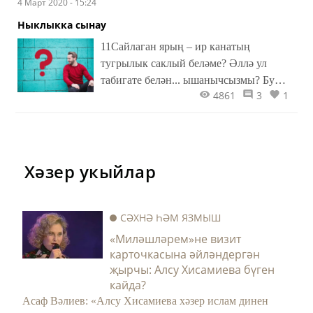
4 Март 2020 - 15:24
барысын да хәл итә. Эшемдә гариза
яздым да чемоданымны җыеп, чыгып
Ныклыкка сынау
киттем. Ә чит шәһәрдә мине Ул көткән
11Сайлаган ярың – ир канатың
булган икән...
тугрылык саклый беләме? Әллә ул
табигате белән... ышанычсызмы? Бу
4861
3
1
тест шуны ачыклар өчен.
Хәзер укыйлар
СӘХНӘ ҺӘМ ЯЗМЫШ
«Миләшләрем»не визит
карточкасына әйләндергән
җырчы: Алсу Хисамиева бүген
кайда?
Асаф Вәлиев: «Алсу Хисамиева хәзер ислам динен