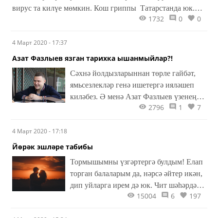
вирус та килүе мөмкин. Кош гриппы Татарстанда юк.
1732
0
0
Әмма якын чит илләрдә теркәлгән очраклар бар. Шуңа
күрә ветеринарлар чарасын күрергә киңәш итә.
4 Март 2020 - 17:37
Азат Фазлыев язган тарихка ышанмыйлар?!
Сәхнә йолдызларыннан төрле гайбәт,
ямьсезлекләр генә ишетергә ияләшеп
киләбез. Ә менә Азат Фазлыев үзенең
2796
1
7
инстаграмында матур бер тарих
сөйләгән...
4 Март 2020 - 17:18
Йөрәк эшләре табибы
Тормышымны үзгәртергә булдым! Елап
торган балаларым да, нәрсә әйтер икән,
дип уйларга ирем дә юк. Чит шәһәрдән
15004
6
197
үз һөнәрем буенча хезмәт урыны табу да
авыр булмады. Интернет заманы