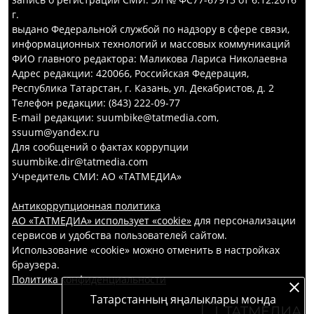
г.
выдано Федеральной службой по надзору в сфере связи,
информационных технологий и массовых коммуникаций
ФИО главного редактора: Маликова Лариса Николаевна
Адрес редакции: 420066, Российская Федерация,
Республика Татарстан, г. Казань, ул. Декабристов, д. 2
Телефон редакции: (843) 222-09-77
E-mail редакции: suumbike@tatmedia.com,
ssuum@yandex.ru
Для сообщений о фактах коррупции
suumbike.dir@tatmedia.com
Учредитель СМИ: АО «ТАТМЕДИА»
Антикоррупционная политика
АО «ТАТМЕДИА» использует «cookie»
для персонализации
сервисов и удобства пользователей сайтом.
Использование «cookie» можно отменить в настройках
браузера.
Политика конфиденциальности
Татарстанның яңалыклары монда