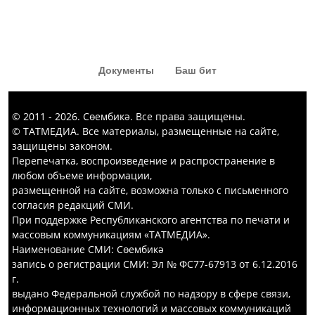
карыйлар. Җәвит Шакировның
«Капка төбе» тамашасыннан да
кызык комедия күргәннәр диярсең!
Документы
Баш бит
© 2011 - 2026. Сөембикә. Все права защищены.
© ТАТМЕДИА. Все материалы, размещенные на сайте,
защищены законом.
Перепечатка, воспроизведение и распространение в
любом объеме информации,
размещенной на сайте, возможна только с письменного
согласия редакций СМИ.
При поддержке Республиканского агентства по печати и
массовым коммуникациям «ТАТМЕДИА».
Наименование СМИ: Сөембикә
запись о регистрации СМИ: Эл № ФС77-67913 от 6.12.2016
г.
выдано Федеральной службой по надзору в сфере связи,
информационных технологий и массовых коммуникаций