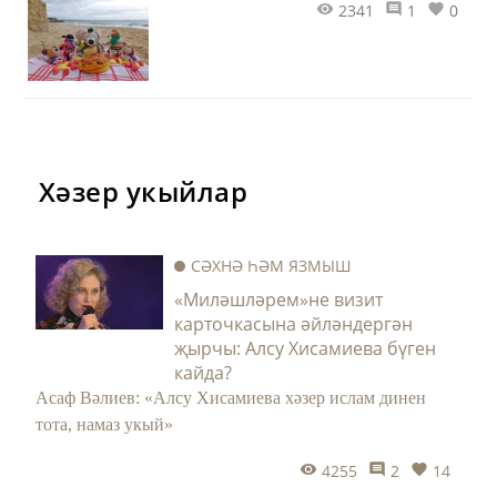
2341
1
0
Хәзер укыйлар
СӘХНӘ ҺӘМ ЯЗМЫШ
«Миләшләрем»не визит
карточкасына әйләндергән
җырчы: Алсу Хисамиева бүген
кайда?
Асаф Вәлиев: «Алсу Хисамиева хәзер ислам динен
тота, намаз укый»
4255
2
14