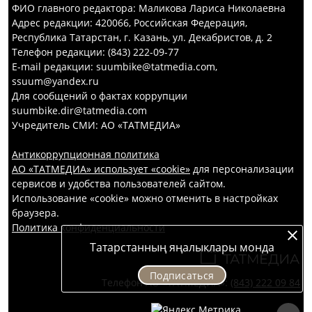
ФИО главного редактора: Маликова Лариса Николаевна
Адрес редакции: 420066, Российская Федерация,
Республика Татарстан, г. Казань, ул. Декабристов, д. 2
Телефон редакции: (843) 222-09-77
E-mail редакции: suumbike@tatmedia.com,
ssuum@yandex.ru
Для сообщений о фактах коррупции
suumbike.dir@tatmedia.com
Учредитель СМИ: АО «ТАТМЕДИА»
Антикоррупционная политика
АО «ТАТМЕДИА» использует «cookie»
для персонализации
сервисов и удобства пользователей сайтом.
Использование «cookie» можно отменить в настройках
браузера.
Политика конфиденциальности
Татарстанның яңалыклары монда
Подписаться
Телефон АО «ТАТМЕДИА»:
(843) 222 09 84