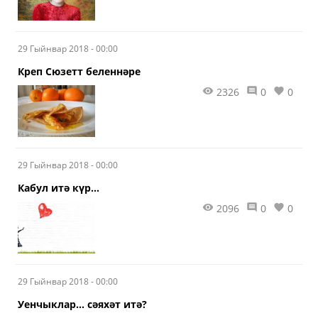
29 Гыйнвар 2018 - 00:00
Креп Сюзетт беленнәре
2326
0
0
29 Гыйнвар 2018 - 00:00
Кабул итә күр...
2096
0
0
29 Гыйнвар 2018 - 00:00
Уенчыклар... сәяхәт итә?