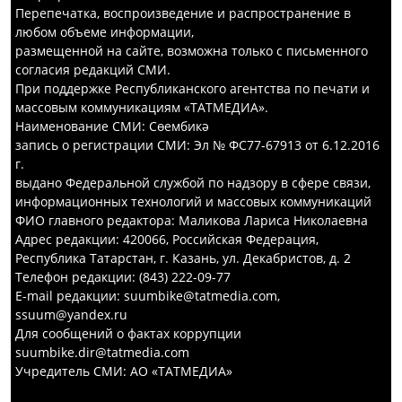
Перепечатка, воспроизведение и распространение в
любом объеме информации,
размещенной на сайте, возможна только с письменного
согласия редакций СМИ.
При поддержке Республиканского агентства по печати и
массовым коммуникациям «ТАТМЕДИА».
Наименование СМИ: Сөембикә
запись о регистрации СМИ: Эл № ФС77-67913 от 6.12.2016
г.
выдано Федеральной службой по надзору в сфере связи,
информационных технологий и массовых коммуникаций
ФИО главного редактора: Маликова Лариса Николаевна
Адрес редакции: 420066, Российская Федерация,
Республика Татарстан, г. Казань, ул. Декабристов, д. 2
Телефон редакции: (843) 222-09-77
E-mail редакции: suumbike@tatmedia.com,
ssuum@yandex.ru
Для сообщений о фактах коррупции
suumbike.dir@tatmedia.com
Учредитель СМИ: АО «ТАТМЕДИА»