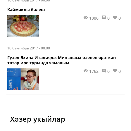
10 Сентябрь 2017 - 00:00
Фәттаховның кызы.
Каймаклы бәлеш
1886
0
0
10 Сентябрь 2017 - 00:00
Гүзәл Яхина Италиядә: Мин анасы өзелеп яраткан
татар ире турында язмадым
1762
0
0
Хәзер укыйлар