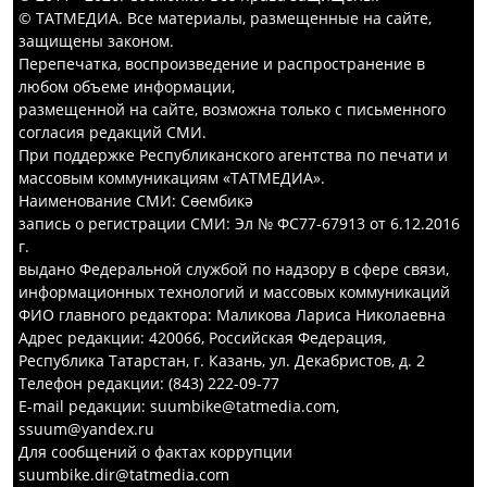
© ТАТМЕДИА. Все материалы, размещенные на сайте,
защищены законом.
Перепечатка, воспроизведение и распространение в
любом объеме информации,
размещенной на сайте, возможна только с письменного
согласия редакций СМИ.
При поддержке Республиканского агентства по печати и
массовым коммуникациям «ТАТМЕДИА».
Наименование СМИ: Сөембикә
запись о регистрации СМИ: Эл № ФС77-67913 от 6.12.2016
г.
выдано Федеральной службой по надзору в сфере связи,
информационных технологий и массовых коммуникаций
ФИО главного редактора: Маликова Лариса Николаевна
Адрес редакции: 420066, Российская Федерация,
Республика Татарстан, г. Казань, ул. Декабристов, д. 2
Телефон редакции: (843) 222-09-77
E-mail редакции: suumbike@tatmedia.com,
ssuum@yandex.ru
Для сообщений о фактах коррупции
suumbike.dir@tatmedia.com