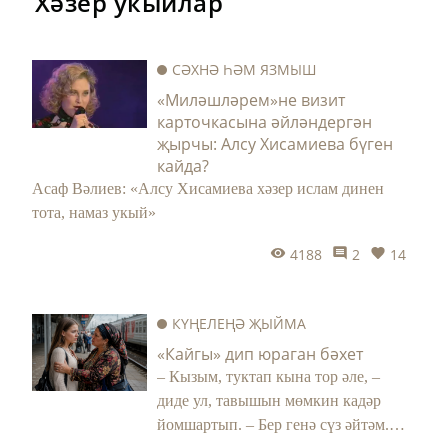
Хәзер укыйлар
СӘХНӘ ҺӘМ ЯЗМЫШ
«Миләшләрем»не визит
карточкасына әйләндергән
җырчы: Алсу Хисамиева бүген
кайда?
Асаф Вәлиев: «Алсу Хисамиева хәзер ислам динен
тота, намаз укый»
4188
2
14
КҮҢЕЛЕҢӘ ҖЫЙМА
«Кайгы» дип юраган бәхет
– Кызым, туктап кына тор әле, –
диде ул, тавышын мөмкин кадәр
йомшартып. – Бер генә сүз әйтәм.