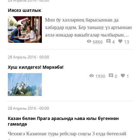
28 Апрель 2016 - 00:00
Иясез шатлык
Мин бу хәлләрнең барысыннан да
хәбәрдар идем. Бер танышу үз артыннан
әллә никадәр вакыйгалар чылбырын
6866
4
13
тезде дә тезде генә. Алар һаман куера,
үзенең кульминация­­сенә ашыга сыман
28 Апрель 2016 - 00:00
иде. Нәкъ телесе­риаллардагыча!..
Хуш килдегез! Мәрхәбә!
1930
0
1
28 Апрель 2016 - 00:00
Казан белән Прага арасында һава юлы бүгеннән
гамәлдә
Чехиягә Казаннан туры рейслар соңгы 3 елда бөтенләй