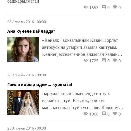
башкарылмаган
1653
0
0
28 Апрель 2016 - 00:00
Ана күңеле кайларда?
«Көньяк» вокзалыннан Казан-Норлат
автобусына утырып авылга кайтуым.
Көннең эсселегеннән алҗыган халык
1725
0
0
бер-берсен этешә-төртешә билетларын
күрсәтеп кондиционер эшләп торган
28 Апрель 2016 - 00:00
салкынча салонга кереп утырды. Урын
эзләү, сумкаларны урнаштыру
Гаилә корыр идем... куркыта!
мәшәкатьләреннән арынганнан соң,
Һәр халыкның яшәешендә иң зур
ниһаять, автобус кузгалып китте.
вакыйга – туй. Юк, юк, бәйрәм
мәгънәсендәге туй түгел әле. Кавышу,
1968
0
0
яңа гаилә кору уңаеннан зурлап
уздырыла торган, халыкча әйтсәк,
28 Апрель 2016 - 00:00
кызыл туй! Һәр кыз бала үзенең