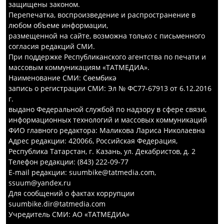
защищены законом.
Перепечатка, воспроизведение и распространение в
любом объеме информации,
размещенной на сайте, возможна только с письменного
согласия редакций СМИ.
При поддержке Республиканского агентства по печати и
массовым коммуникациям «ТАТМЕДИА».
Наименование СМИ: Сөембикә
запись о регистрации СМИ: Эл № ФС77-67913 от 6.12.2016
г.
выдано Федеральной службой по надзору в сфере связи,
информационных технологий и массовых коммуникаций
ФИО главного редактора: Маликова Лариса Николаевна
Адрес редакции: 420066, Российская Федерация,
Республика Татарстан, г. Казань, ул. Декабристов, д. 2
Телефон редакции: (843) 222-09-77
E-mail редакции: suumbike@tatmedia.com,
ssuum@yandex.ru
Для сообщений о фактах коррупции
suumbike.dir@tatmedia.com
Учредитель СМИ: АО «ТАТМЕДИА»