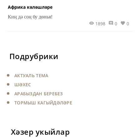
никахын көткән.
Африка кәләшләре
Киң дә соң бу дөнья!
1898
0
0
Подрубрики
АКТУАЛЬ ТЕМА
ШӘХЕС
АРАБЫЗДАН БЕРЕБЕЗ
ТОРМЫШ КАГЫЙДӘЛӘРЕ
Хәзер укыйлар