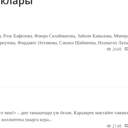
ыклары
, Роза Хафизова, Флюра Сөләйманова, Зәйнәп Камалова, Мөнир
еркулова, Фирдәвес Әхтәмова, Сәкинә Шәймиева, Назлыгөл Лат
2648
е мин!» – дип таныштыра үзе белән. Каразирек мәктәбен тәмамл
 көллиятенә укырга керә...
2148