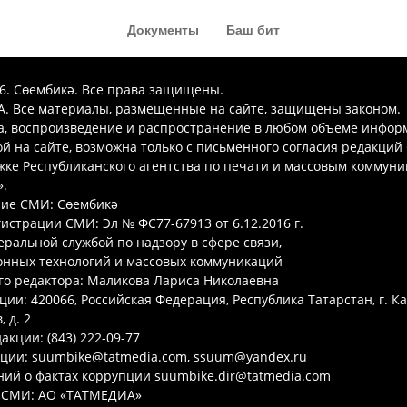
Документы
Баш бит
26. Сөембикә. Все права защищены.
. Все материалы, размещенные на сайте, защищены законом.
а, воспроизведение и распространение в любом объеме инфор
 на сайте, возможна только с письменного согласия редакций
ке Республиканского агентства по печати и массовым коммун
.
ие СМИ: Сөембикә
гистрации СМИ: Эл № ФС77-67913 от 6.12.2016 г.
ральной службой по надзору в сфере связи,
нных технологий и массовых коммуникаций
го редактора: Маликова Лариса Николаевна
ции: 420066, Российская Федерация, Республика Татарстан, г. Ка
 д. 2
акции: (843) 222-09-77
кции: suumbike@tatmedia.com, ssuum@yandex.ru
ий о фактах коррупции suumbike.dir@tatmedia.com
 СМИ: АО «ТАТМЕДИА»