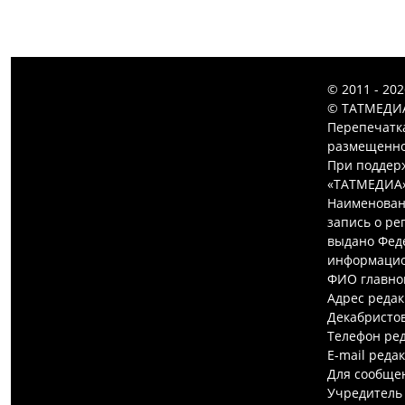
© 2011 - 20
© ТАТМЕДИА
Перепечатк
размещенной
При поддерж
«ТАТМЕДИА»
Наименован
запись о ре
выдано Феде
информацио
ФИО главно
Адрес редак
Декабристов,
Телефон ред
E-mail реда
Для сообщен
Учредитель