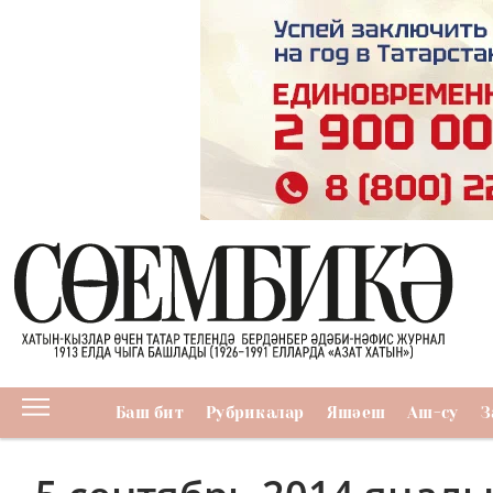
Баш бит
Рубрикалар
Яшәеш
Аш-су
З