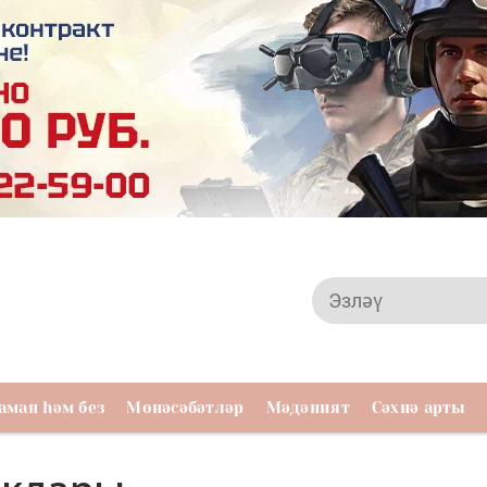
аман һәм без
Мөнәсәбәтләр
Мәдәният
Сәхнә арты