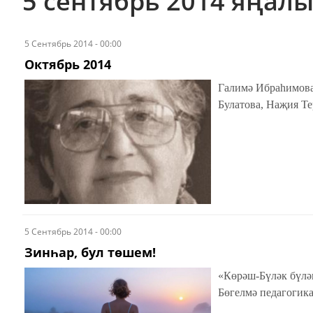
5 сентябрь 2014 яңал
5 Сентябрь 2014 - 00:00
Октябрь 2014
Галимә Ибраһимова
Булатова, Наҗия Т
5 Сентябрь 2014 - 00:00
Зинһар, бул төшем!
«Көрәш-Бүләк бүләг
Бөгелмә педагогика