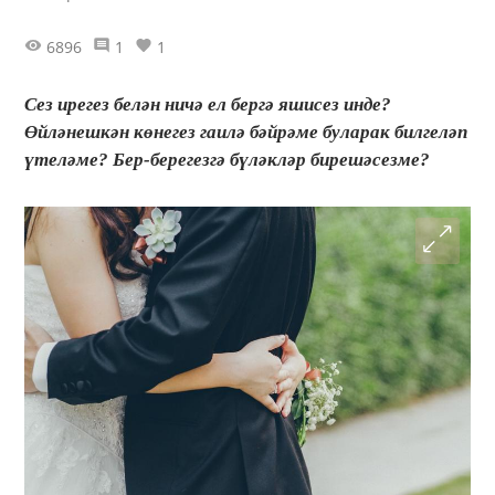
6896
1
1
Сез ирегез белән ничә ел бергә яшисез инде?
Өйләнешкән көнегез гаилә бәйрәме буларак билгеләп
үтеләме? Бер-берегезгә бүләкләр бирешәсезме?