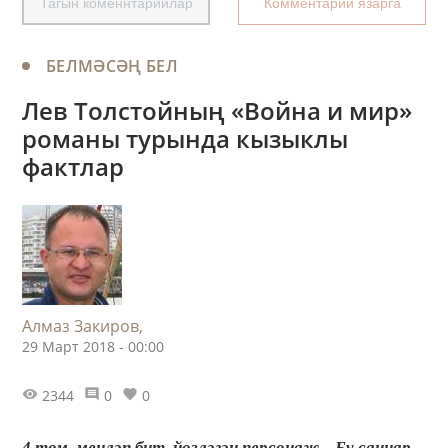
Тагын коменнтарийлар
Комментарий язарга
БЕЛМӘСӘҢ БЕЛ
Лев Толстойның «Война и мир»
романы турында кызыклы
фактлар
Алмаз Закиров,
29 Март 2018 - 00:00
2344
0
0
4 том, меңләп бит, йөзләгән персонаж... Бу саннар –