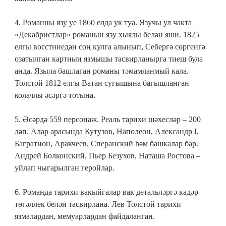
4. Романны язу уе 1860 елда ук туа. Язучы ул чакта
«Декабристлар» романын язу хыялы белән яши. 1825
елгы восстниедән соң кулга алынып, Себергә сөргенгә
озатылган картның язмышы тасвирланырга тиеш була
анда. Языла башлаган романы тәмамланмый кала.
Толстой 1812 елгы Ватан сугышына багышланган
колачлы әсәргә тотына.
5. Әсәрдә 559 персонаж. Реаль тарихи шәхесләр – 200
ләп. Алар арасында Кутузов, Наполеон, Александр I,
Багратион, Аракчеев, Сперанский һәм башкалар бар.
Андрей Болконский, Пьер Безухов, Наташа Ростова –
уйлап чыгарылган геройлар.
6. Романда тарихи вакыйгалар вак детальләргә кадәр
төгәллек белән тасвирлана. Лев Толстой тарихи
язмалардан, мемуарлардан файдаланган.