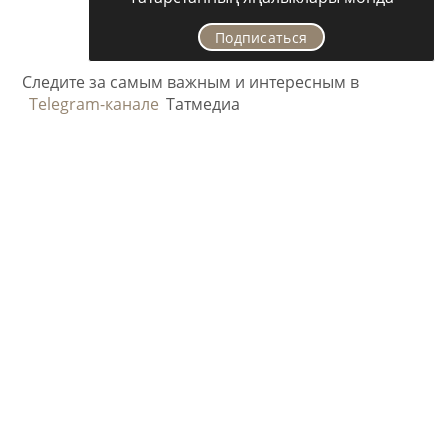
Подписаться
Следите за самым важным и интересным в
Telegram-канале
Татмедиа
Хәзер укыйлар
СӘХНӘ ҺӘМ ЯЗМЫШ
«Миләшләрем»не визит