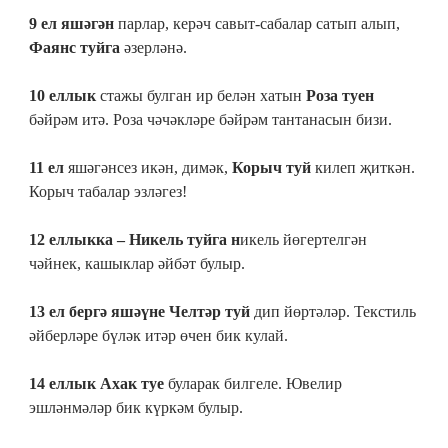
9 ел яшәгән
парлар, керәч савыт-сабалар сатып алып,
Фаянс туйга
әзерләнә.
10 еллык
стажы булган ир белән хатын
Роза туен
бәйрәм итә. Роза чәчәкләре бәйрәм тантанасын бизи.
11 ел
яшәгәнсез икән, димәк,
Корыч туй
килеп җиткән.
Корыч табалар эзләгез!
12 еллыкка – Никель туйга н
икель йөгертелгән
чәйнек, кашыклар әйбәт булыр.
13 ел бергә яшәүне Челтәр туй
дип йөртәләр. Текстиль
әйберләре бүләк итәр өчен бик кулай.
14 еллык Ахак туе
буларак билгеле. Ювелир
эшләнмәләр бик күркәм булыр.