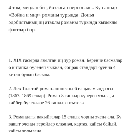
4 том, меңләп бит, йөзләгән персонаж... Бу саннар –
«Война и мир» романы турында. Дөнья
әдәбиятының иң атаклы романы турында кызыклы
фактлар бар.
1. ХIX гасырда язылган иң зур роман. Беренче басмалар
6 китапка бүленеп чыккан, соңрак стандарт буенча 4
китап булып басыла.
2. Лев Толстой роман-эпопеяны 6 ел дәвамында яза
(1863–1869 еллар). Роман 8 тапкыр күчереп языла, ә
кайбер бүлекләре 26 тапкыр төзәтелә.
3. Романдагы вакыйгалар 15 еллык чорны эченә ала. Бу
вакыт эчендә геройлар өлкәнәя, картая, кайсы байый,
кайсы ярлылана.