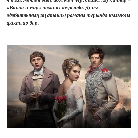
«Война и мир» романы турында. Дөнья
әдәбиятының иң атаклы романы турында кызыклы
фактлар бар.