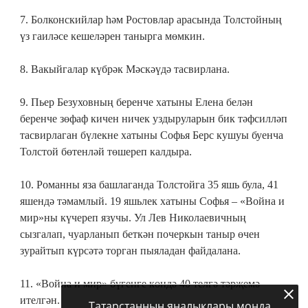
7. Болконскийлар һәм Ростовлар арасында Толстойның
үз гаиләсе кешеләрен танырга мөмкин.
8. Вакыйгалар күбрәк Мәскәүдә тасвирлана.
9. Пьер Безуховның беренче хатыны Елена белән
беренче зөфаф кичен ничек уздыруларын бик тәфсилләп
тасвирлаган бүлекне хатыны Софья Берс кушуы буенча
Толстой бөтенләй төшереп калдыра.
10. Романны яза башлаганда Толстойга 35 яшь була, 41
яшендә тәмамлый. 19 яшьлек хатыны Софья – «Война и
мир»ны күчереп язучы. Ул Лев Николаевичның
сызгалап, чуарланып беткән почеркын таныр өчен
зурайтып күрсәтә торган пыяладан файдалана.
11. «Война и мир» бүгенге көндә 40 телгә тәрҗемә
ителгән.
Татарстанның яңалыклары монда