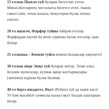
15 еллык Пыяла туй
буларак билгеләп үтелә.
Мөнәсәбәтләрнең чисталыгы билгесе итеп, пыяла
савыт-саба, чәчәк вазасы, бижутерия бүләк итешә
аласыз.
20 ел яшәгәч, Фарфор туйны
бәйрәм итәләр.
Фарфордан кытай йә япон сервизы бүләк итсәләр, шәп
булыр.
25 еллыкка – Көмеш туйга
көмеш балдаклар әзерләгез!
30 еллык инде Энҗе туй
буларак матур. Энҗе алка,
беләзек муенсалар, күлмәк җиңе каптырмалары
(запонки) күркәм бүләк булачак.
40 ел бергә яшәдегез, Якут
(Рубин) туй да ишек кага!
Ут һәм мәхәббәт символы кызыл якут балдак кашларын
бизәр.