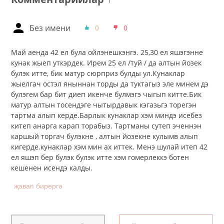
Без имени
0
0
Май аенда 42 ел була ойлэнешкэнгэ. 25,30 ел яшэгэнне
кунак жыеп уткэрдек. Ирем 25 ел /туй / да алтын йозек
булэк итте, бик матур сюрприз булды ул.Кунаклар
жыелгач остэл яныннан торды да туктагыз эле минем дэ
булэгем бар бит диеп икенче булмэгэ чыгып китте.Бик
матур алтын тосендэге чытырдавык кэгазьгэ торегэн
тартма алып керде.Барлык кунаклар хэм миндэ исебез
китеп анарга карап торабыз. Тартманы сутеп эченнэн
каршый торгач булэкне , алтын йозекне кулымв алып
кигерде.кунаклар хэм мин ах иттек. Менэ шулай итеп 42
ел яшэп бер булэк булэк итте хэм гомерлеккэ ботен
кешенен исендэ калды.
җавап бирергә