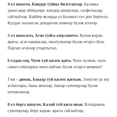
4 ел яшәгәч, Киндер туйны билгелиләр.
Бүләккә
урын-җир әйберләре, киндер ашъяулык, салфеткалар
сайлыйлар. Кайбер якларда ул Балавыз туе дип йөртелә.
Кулдан эшләнгән декоратив шәмнәр бүләк итәләр.
5 ел яшәсәгез, Агач туйга әзерләнегез.
Кухня кирәк-
ярагы, агач кашыклар, шкатулкалар бүләк итәргә була.
Парлап агачлар утыртыгыз.
6 елдан соң, Чуен туй килеп җитә.
Чуен чүлмәк, чуен
савыт-сабаларны менә кайчан бүләк итәргә мөмкин!
7 ел – димәк, Бакыр туй килеп җиткән.
Электән үк язу
әсбаплары, бакы акчалар, бакыр сувенирлар бүләк
итешкәннәр.
8 ел бергә яшәгәч, Калай туй килә икән.
Ялтыравык
сувенирлар, йорт кирәк- ярагы сайлыйлар.