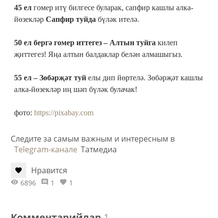
45 ел
гомер итү билгесе буларак, сапфир кашлы алка-
йөзекләр
Сапфир туйда
бүләк ителә.
50 ел бергә гомер иттегез – Алтын туйга
килеп
җиттегез! Яңа алтын балдаклар белән алмашыгыз.
55 ел – Зөбәрҗәт туй
елы дип йөртелә. Зөбәрҗәт кашлы
алка-йөзекләр иң шәп бүләк булачак!
фото:
https://pixabay.com
Следите за самым важным и интересным в
Telegram-канале
Татмедиа
Нравится
6896
1
1
Комментарийлар
1