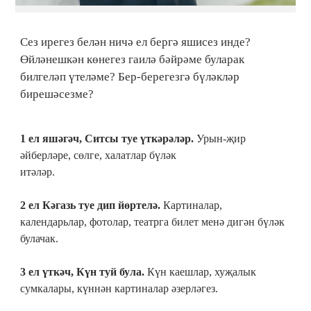
Сез ирегез белән ничә ел бергә яшисез инде?
Өйләнешкән көнегез гаилә бәйрәме буларак
билгеләп үтеләме? Бер-берегезгә бүләкләр
бирешәсезме?
1 ел яшәгәч, Ситсы туе үткәрәләр.
Урын-җир
әйберләре, сөлге, халатлар бүләк
итәләр.
2 ел Кәгазь туе дип йөртелә.
Картиналар,
календарьлар, фотолар, театрга билет менә дигән бүләк
булачак.
3 ел үткәч, Күн туй була.
Күн каешлар, хуҗалык
сумкалары, күннән картиналар әзерләгез.