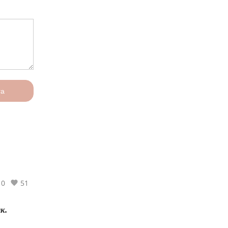
га
0
51
ик.