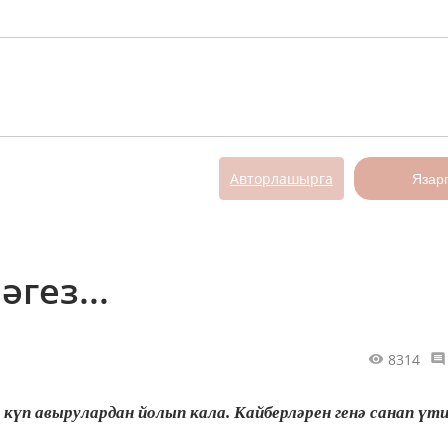
Авторлашырга
Язар
гез...
8314
 күп авырулардан йолып кала. Кайберләрен генә санап үт