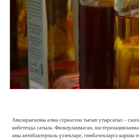
Аякларыгызны алма серкәсенә тыгып утырсагыз – сызла
кибетендә сатыла. Фильтрланмаган, пастеризацияләнмәг
аны антибактериаль үзлекләре, гөмбәчекләргә каршы то