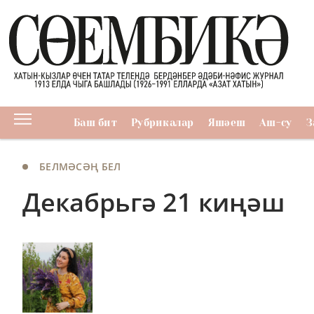
Баш бит
Рубрикалар
Яшәеш
Аш-су
З
БЕЛМӘСӘҢ БЕЛ
Декабрьгә 21 киңәш