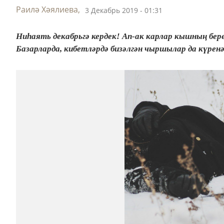
Раилә Хәялиева,
3 Декабрь 2019 - 01:31
Ниһаять декабрьгә кердек! Ап-ак карлар кышның бер
Базарларда, кибетләрдә бизәлгән чыршылар да күрен