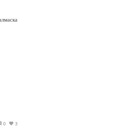
калмаска
0
3