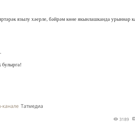
а иртәрәк язылу хәерле, бәйрәм көне якынлашканда урыннар 
а.
к булырга!
m-канале
Татмедиа
3189