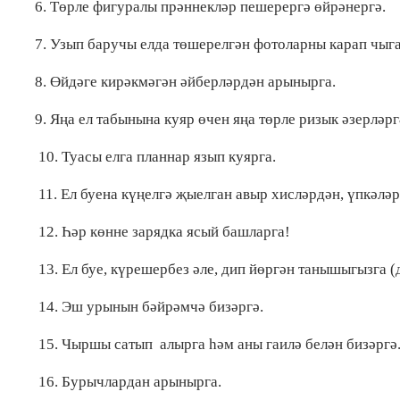
6. Төрле фигуралы прәннекләр пешерергә өйрәнергә.
7. Узып баручы елда төшерелгән фотоларны карап чыга
8. Өйдәге кирәкмәгән әйберләрдән арынырга.
9. Яңа ел табынына куяр өчен яңа төрле ризык әзерләр
10. Туасы елга планнар язып куярга.
11. Ел буена күңелгә җыелган авыр хисләрдән, үпкәлә
12. Һәр көнне зарядка ясый башларга!
13. Ел буе, күрешербез әле, дип йөргән танышыгызга 
14. Эш урынын бәйрәмчә бизәргә.
15. Чыршы сатып алырга һәм аны гаилә белән бизәргә
16. Бурычлардан арынырга.