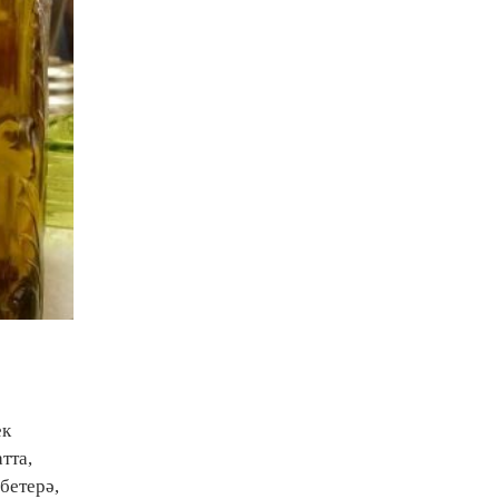
ек
тта,
бетерә,