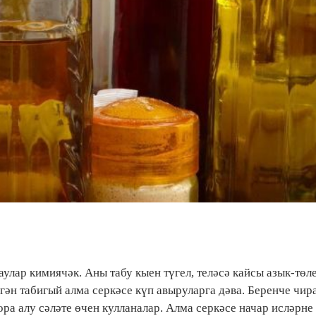
улар кимиячәк. Аны табу кыен түгел, теләсә кайсы азык-төл
ән табигый алма серкәсе күп авыруларга дәва. Беренче чира
ра алу сәләте өчен кулланалар. Алма серкәсе начар исләрне 