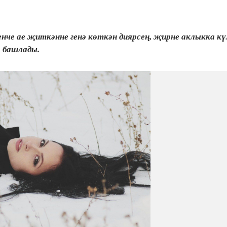
енче ае җиткәнне генә көткән диярсең, җирне аклыкка кү
ә башлады.