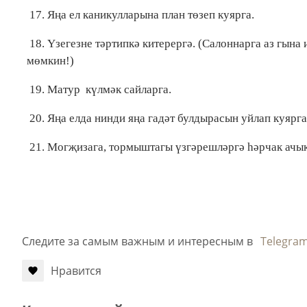
17. Яңа ел каникулларына план төзеп куярга.
18. Үзегезне тәртипкә китерергә. (Салоннарга аз гын
мөмкин!)
19. Матур күлмәк сайларга.
20. Яңа елда нинди яңа гадәт булдырасын уйлап куярг
21. Могҗизага, тормыштагы үзгәрешләргә һәрчак ачы
Следите за самым важным и интересным в
Telegra
Нравится