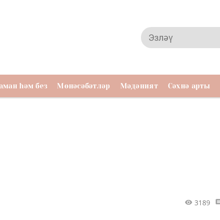
аман һәм без
Мөнәсәбәтләр
Мәдәният
Сәхнә арты
3189