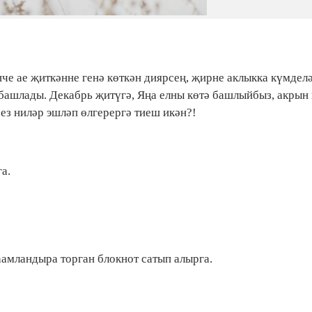
че ае җиткәнне генә көткән диярсең, җирне аклыкка күмделә
 башлады. Декабрь җитүгә, Яңа елны көтә башлыйбыз, акрын
без ниләр эшләп өлгерергә тиеш икән?!
га.
лһамландыра торган блокнот сатып алырга.