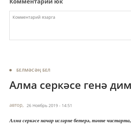
Комментарий юк
БЕЛМӘСӘҢ БЕЛ
Алма серкәсе генә димә
автор,
26 Ноябрь 2019 - 14:51
Алма серкәсе начар исләрне бетерә, тәнне чистарта,