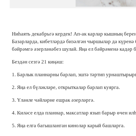
Ниһаять декабрьгә кердек! Ап-ак карлар кышның берен
Базарларда, кибетләрдә бизәлгән чыршылар да күренә
бәйрәмгә әзерләнәбез шулай. Яңа ел бәйрәменә кадәр 
Бездән сезгә 21 киңәш:
1. Барлык планнарны барлап, эштә тәртип урнаштырыр
2. Яңа ел бүләкләре, открыткалар барлап куярга.
3. Үләнле чәйләрне ешрак әзерләргә.
4. Киләсе елда планнар, максатлар язып барыр өчен и
5. Яңа елга багышланган кинолар карый башларга.