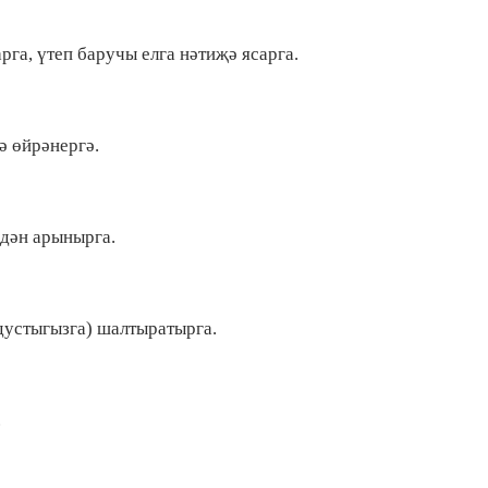
рга, үтеп баручы елга нәтиҗә ясарга.
гә өйрәнергә.
рдән арынырга.
(дустыгызга) шалтыратырга.
.