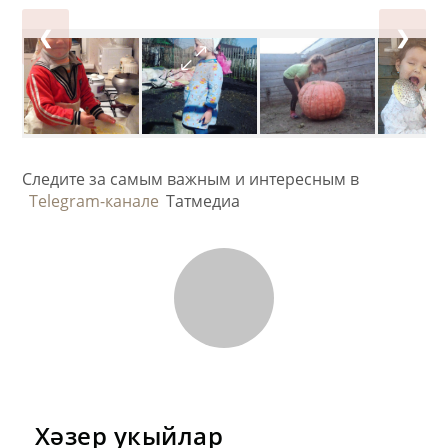
❮
❯
Следите за самым важным и интересным в
Telegram-канале
Татмедиа
Хәзер укыйлар