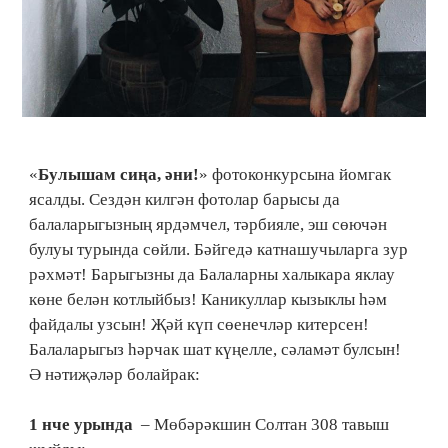
«
Булышам сиңа, әни!
» фотоконкурсына йомгак
ясалды. Сездән килгән фотолар барысы да
балаларыгызның ярдәмчел, тәрбияле, эш сөючән
булуы турында сөйли. Бәйгедә катнашучыларга зур
рәхмәт! Барыгызны да Балаларны халыкара яклау
көне белән котлыйбыз! Каникуллар кызыклы һәм
файдалы узсын! Җәй күп сөенечләр китерсен!
Балаларыгыз һәрчак шат күңелле, сәламәт булсын!
Ә нәтиҗәләр болайрак:
1 нче урында
– Мөбәрәкшин Солтан 308 тавыш