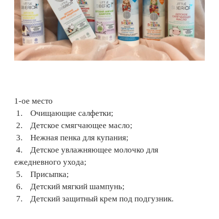
1-ое место
1. Очищающие салфетки;
2. Детское смягчающее масло;
3. Нежная пенка для купания;
4. Детское увлажняющее молочко для
ежедневного ухода;
5. Присыпка;
6. Детский мягкий шампунь;
7. Детский защитный крем под подгузник.