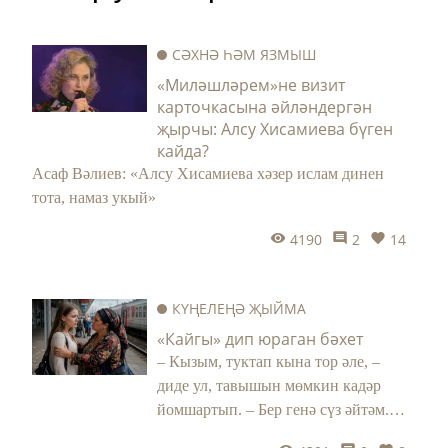
СӘХНӘ ҺӘМ ЯЗМЫШ
«Миләшләрем»не визит
карточкасына әйләндергән
җырчы: Алсу Хисамиева бүген
кайда?
Асаф Вәлиев: «Алсу Хисамиева хәзер ислам динен
тота, намаз укый»
4190
2
14
КҮҢЕЛЕҢӘ ҖЫЙМА
«Кайгы» дип юраган бәхет
– Кызым, туктап кына тор әле, –
диде ул, тавышын мөмкин кадәр
йомшартып. – Бер генә сүз әйтәм.
Алла хакы өчен тыңла. Язмышыңны