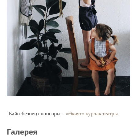
Бәйгебезнең спонсоры –
«Әкият» курчак театры
.
Галерея