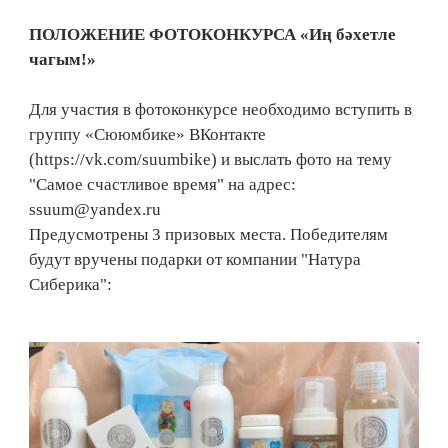
ПОЛОЖЕНИЕ ФОТОКОНКУРСА «Иң бәхетле
чагым!»
Для участия в фотоконкурсе необходимо вступить в
группу «Сююмбике» ВКонтакте
(https://vk.com/suumbike) и выслать фото на тему
"Самое счастливое время" на адрес:
ssuum@yandex.ru
Предусмотрены 3 призовых места. Победителям
будут вручены подарки от компании "Натура
Сиберика":