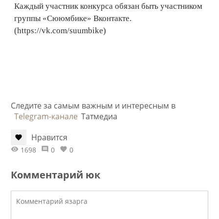
Каждый участник конкурса обязан быть участником
группы «Сююмбике» Вконтакте.
(https://vk.com/suumbike)
Следите за самым важным и интересным в
Telegram-канале
Татмедиа
Нравится
1698
0
0
Комментарий юк