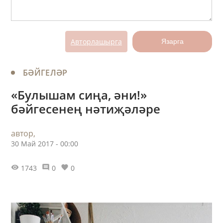
Авторлашырга
Язарга
БӘЙГЕЛӘР
«Булышам сиңа, әни!»
бәйгесенең нәтиҗәләре
автор,
30 Май 2017 - 00:00
1743
0
0