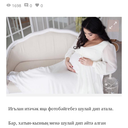
1698
0
0
Игълан итәчәк яңа фотобәйгебез шулай дип атала.
Бар, хатын-кызның менә шулай дип әйтә алган