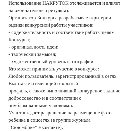
Использование НАКРУТОК отслеживается и влияет
на окончательный результат.
Организатор Конкурса разрабатывает критерии
оценки конкурсной работы участников:
- содержательность и соответствие работы целям
Конкурса;
- оригинальность идеи;
- творческий замысел;
- художественный уровень фотографии.
Кто может принимать участие в конкурсе:
Любой пользователь, зарегистрированный в сетях
Вконтакте и имеющий открытый
профиль, а также выполнивший конкурсное задание
добросовестно и в соответствии с
опубликованными условиями.
Участник дает разрешение на размещение фото
ребенка в соцсетях (в группе журнала
“Сююмбике” Вконтакте).