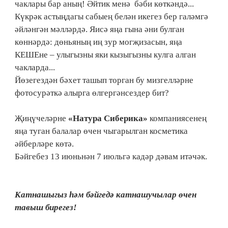
чаклары бар аның! Әйтик менә бәби көткәндә...
Күкрәк астыңдагы сабыең белән икегез бер галәмгә
әйләнгән мәлләрдә. Яисә яңа гына әни булган
көннәрдә: дөньяның иң зур могҗизасын, яңа
КЕШЕне – улыгызны яки кызыгызны кулга алган
чакларда...
Йөзегездән бәхет ташып торган бу мизгелләрне
фотосурәткә алырга өлгергәнсездер бит?
Җиңүчеләрне
«Натура Сиберика»
компаниясенең
яңа туган балалар өчен чыгарылган косметика
әйберләре көтә.
Бәйгебез 13 июньнән 7 июльгә кадәр дәвам итәчәк.
Катнашыгыз һәм бәйгедә катнашучылар өчен
тавыш бирегез!