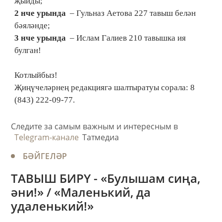
җыйды;
2 нче урында
– Гульназ Аетова 227 тавыш белән
бәяләнде;
3 нче урында
– Ислам Галиев 210 тавышка ия
булган!
Котлыйбыз!
Җиңүчеләрнең редакциягә шалтыратуы сорала: 8
(843) 222-09-77.
Следите за самым важным и интересным в
Telegram-канале
Татмедиа
БӘЙГЕЛӘР
ТАВЫШ БИРҮ - «Булышам сиңа,
әни!» / «Маленький, да
удаленький!»