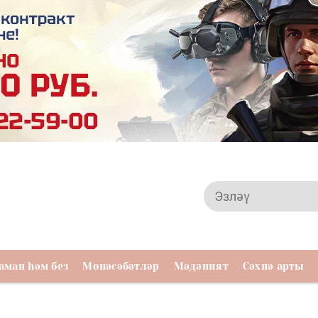
аман һәм без
Мөнәсәбәтләр
Мәдәният
Сәхнә арты