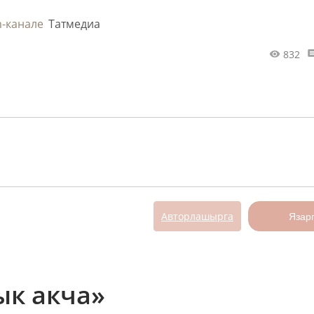
m-канале
Татмедиа
832
Авторлашырга
Язар
ык акча»