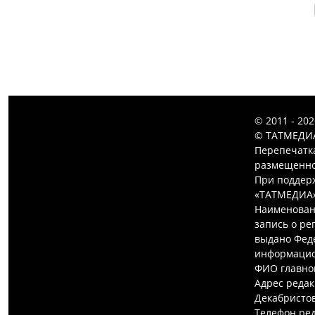
© 2011 - 20
© ТАТМЕДИА
Перепечатк
размещенной
При поддерж
«ТАТМЕДИА»
Наименован
запись о ре
выдано Феде
информацио
ФИО главно
Адрес редак
Декабристов,
Телефон ред