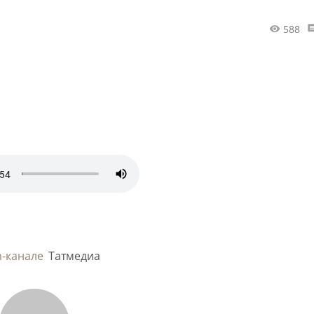
588
m-канале
Татмедиа