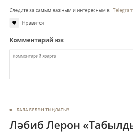
Следите за самым важным и интересным в
Telegra
Нравится
Комментарий юк
БАЛА БЕЛӘН ТЫҢЛАГЫЗ
Ләбиб Лерон «Табылд