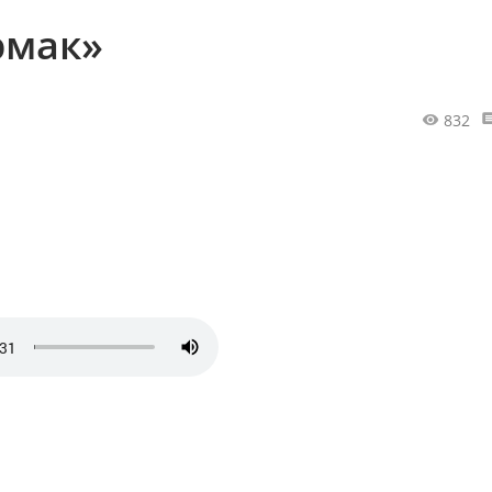
рмак»
832