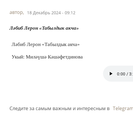
автор,
18 Декабрь 2024 - 09:12
Ләбиб Лерон «Табылдык акча»
Ләбиб Лерон «Табылдык акча»
Укый: Миләүшә Кәшәфетдинова
Следите за самым важным и интересным в
Telegra