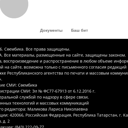
Документы
Баш бит
26. Сөембикә. Все права защищены.
. Все материалы, размещенные на сайте, защищены законом.
а, воспроизведение и распространение в любом объеме инфор
 на сайте, возможна только с письменного согласия редакций
ке Республиканского агентства по печати и массовым коммун
.
ие СМИ: Сөембикә
гистрации СМИ: Эл № ФС77-67913 от 6.12.2016 г.
ральной службой по надзору в сфере связи,
нных технологий и массовых коммуникаций
го редактора: Маликова Лариса Николаевна
ции: 420066, Российская Федерация, Республика Татарстан, г. Ка
 д. 2
акции: (843) 222-09-77