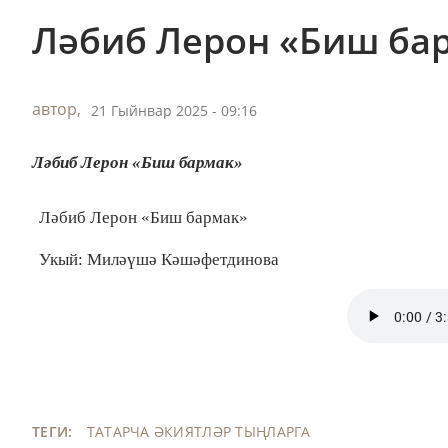
Ләбиб Лерон «Биш ба
автор,
21 Гыйнвар 2025 - 09:16
Ләбиб Лерон «Биш бармак»
Ләбиб Лерон «Биш бармак»
Укый: Миләүшә Кәшәфетдинова
ТЕГИ:
ТАТАРЧА ӘКИЯТЛӘР ТЫҢЛАРГА