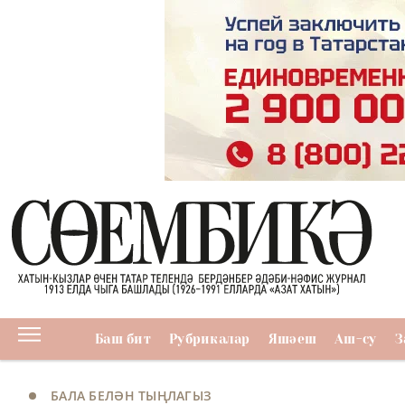
Баш бит
Рубрикалар
Яшәеш
Аш-су
З
БАЛА БЕЛӘН ТЫҢЛАГЫЗ