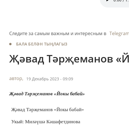
Следите за самым важным и интересным в
Telegra
БАЛА БЕЛӘН ТЫҢЛАГЫЗ
Җәвад Тәрҗеманов «Й
автор,
19 Декабрь 2023 - 09:09
Җәвад Тәрҗеманов «Йокы бабай»
Җәвад Тәрҗеманов «Йокы бабай»
Укый: Миләүшә Кәшафетдинова