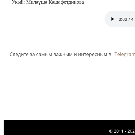
Укый: Миләүшә Кәшафетдинова
Следите за самым важным и интересным в
Telegra
© 2011 - 20