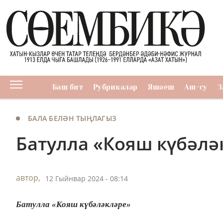
Баш бит
Рубрикалар
Яшәеш
Аш-су
З
БАЛА БЕЛӘН ТЫҢЛАГЫЗ
Батулла «Кояш күбәлә
автор,
12 Гыйнвар 2024 - 08:14
Батулла «Кояш күбәләкләре»