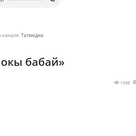
m-канале
Татмедиа
окы бабай»
1398