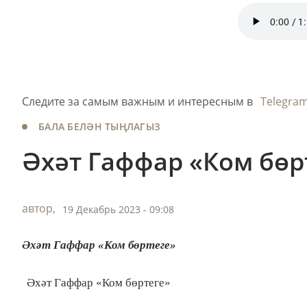
Следите за самым важным и интересным в
Telegra
БАЛА БЕЛӘН ТЫҢЛАГЫЗ
Әхәт Гаффар «Ком бөр
автор,
19 Декабрь 2023 - 09:08
Әхәт Гаффар «Ком бөртеге»
Әхәт Гаффар «Ком бөртеге»