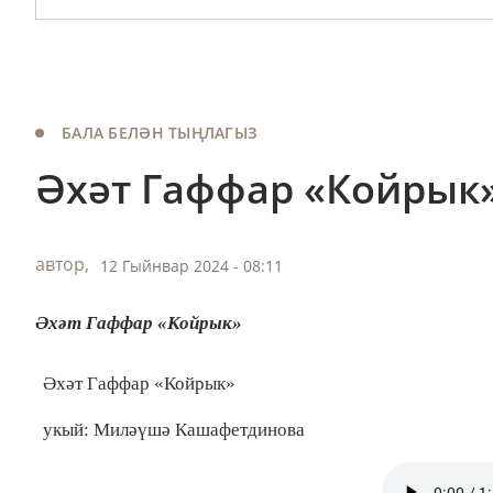
БАЛА БЕЛӘН ТЫҢЛАГЫЗ
Әхәт Гаффар «Койрык
автор,
12 Гыйнвар 2024 - 08:11
Әхәт Гаффар «Койрык»
Әхәт Гаффар «Койрык»
укый: Миләүшә Кашафетдинова