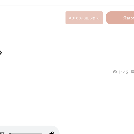
Авторлашырга
Язар
»
1146