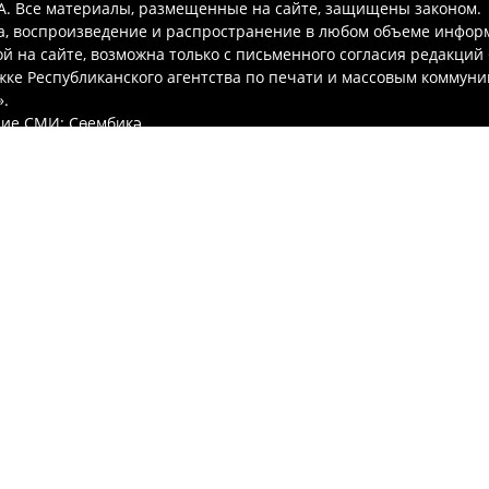
. Все материалы, размещенные на сайте, защищены законом.
а, воспроизведение и распространение в любом объеме инфор
 на сайте, возможна только с письменного согласия редакций
ке Республиканского агентства по печати и массовым коммун
.
ие СМИ: Сөембикә
гистрации СМИ: Эл № ФС77-67913 от 6.12.2016 г.
ральной службой по надзору в сфере связи,
нных технологий и массовых коммуникаций
го редактора: Маликова Лариса Николаевна
ции: 420066, Российская Федерация, Республика Татарстан, г. Ка
 д. 2
акции: (843) 222-09-77
кции: suumbike@tatmedia.com, ssuum@yandex.ru
ий о фактах коррупции suumbike.dir@tatmedia.com
 СМИ: АО «ТАТМЕДИА»
ционная политика
А» использует «cookie»
для персонализации сервисов и удобс
ей сайтом. Использование «cookie» можно отменить в настройк
онфиденциальности