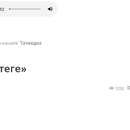
m-канале
Татмедиа
теге»
1292