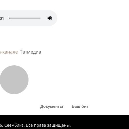
m-канале
Татмедиа
Документы
Баш бит
26. Сөембикә. Все права защищены.