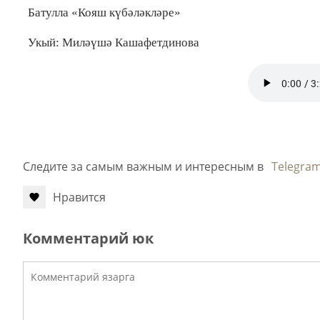
Батулла «Кояш күбәләкләре»
Укый: Миләүшә Кашафетдинова
Следите за самым важным и интересным в
Telegra
Нравится
Комментарий юк