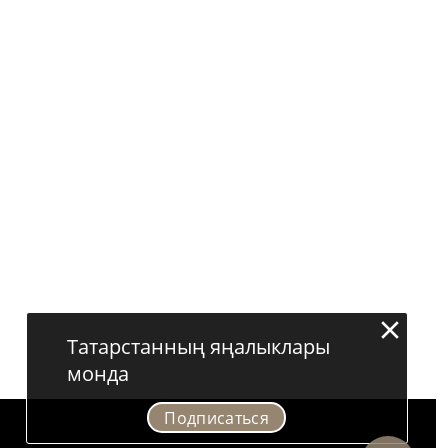
Татарстанның яңалыклары
монда
Подписаться