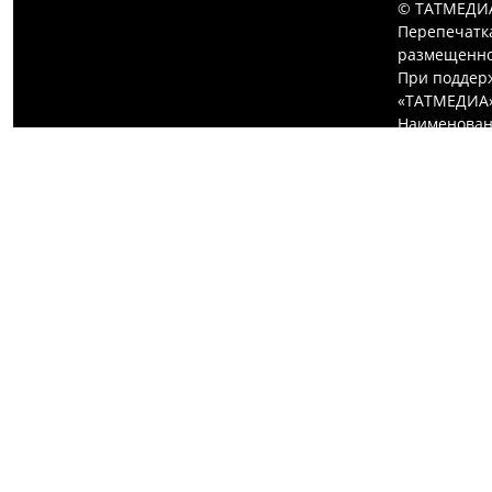
© ТАТМЕДИА
Перепечатк
размещенной
При поддерж
«ТАТМЕДИА»
Наименован
запись о ре
выдано Феде
информацио
ФИО главно
Адрес редак
Декабристов,
Телефон ред
E-mail реда
Для сообщен
Учредитель
Антикорруп
АО «ТАТМЕДИ
пользовател
Политика к