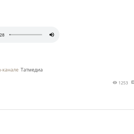
m-канале
Татмедиа
1253