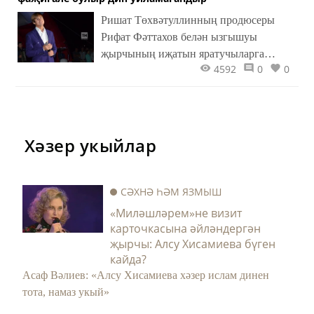
Ришат Төхвәтуллинның продюсеры
Рифат Фәттахов белән ызгышуы
җырчының иҗатын яратучыларга
4592
0
0
күптән мәгълүм.
Хәзер укыйлар
СӘХНӘ ҺӘМ ЯЗМЫШ
«Миләшләрем»не визит
карточкасына әйләндергән
җырчы: Алсу Хисамиева бүген
кайда?
Асаф Вәлиев: «Алсу Хисамиева хәзер ислам динен
тота, намаз укый»