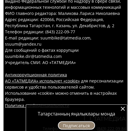
выдано Федеральной службой по надзору в сфере связи,
информационных технологий и массовых коммуникаций
ФИО главного редактора: Маликова Лариса Николаевна
Адрес редакции: 420066, Российская Федерация,
Республика Татарстан, г. Казань, ул. Декабристов, д. 2
Телефон редакции: (843) 222-09-77
E-mail редакции: suumbike@tatmedia.com,
ssuum@yandex.ru
Для сообщений о фактах коррупции
suumbike.dir@tatmedia.com
Учредитель СМИ: АО «ТАТМЕДИА»
Антикоррупционная политика
АО «ТАТМЕДИА» использует «cookie»
для персонализации
сервисов и удобства пользователей сайтом.
Использование «cookie» можно отменить в настройках
браузера.
Политика конфиденциальности
Татарстанның яңалыклары монда
Подписаться
Телефон АО «ТАТМЕДИА»:
(843) 222 09 84