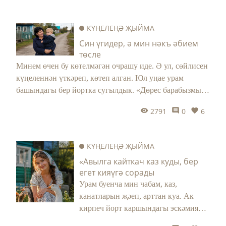
җырлап барулар, безне каршылаган
Казан арты авылы...
КҮҢЕЛЕҢӘ ҖЫЙМА
Син үгидер, ә мин нәкъ әбием
төсле
Минем өчен бу көтелмәгән очрашу иде. Ә ул, сөйлисен
күңеленнән үткәреп, көтеп алган. Юл уңае урам
башындагы бер йортка сугылдык. «Дөрес барабызмы»,
– дип юл гына сорыйсы идем. Күңел тарткан капкага
2791
0
6
кагылдым. Нәзилә апа белән шулай таныштык.
Пенсиядә икән үзе. 13 ел почтада эшләгән, аңа кадәр
ярты гомер дигәндәй умартачы булган. Теле телгә
КҮҢЕЛЕҢӘ ҖЫЙМА
йокмый, тыңлап кына торасы килә аны. Җитмәсә,
«Авылга кайткач каз куды, бер
«мин сине көттем» ди бит. Бер белмәгән, бер
егет кияүгә сорады
уйламаган кеше, югыйсә.
Урам буенча мин чабам, каз,
канатларын җәеп, арттан куа. Ак
кирпеч йорт каршындагы эскәмиядә
төзелешеп утырган берничә апа