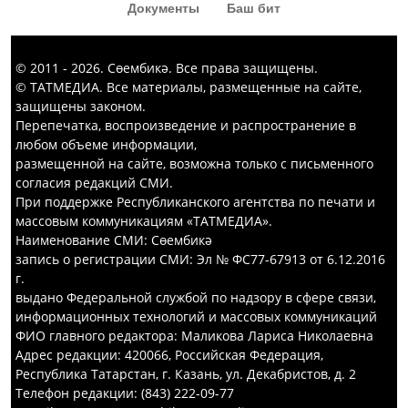
Документы
Баш бит
© 2011 - 2026. Сөембикә. Все права защищены.
© ТАТМЕДИА. Все материалы, размещенные на сайте,
защищены законом.
Перепечатка, воспроизведение и распространение в
любом объеме информации,
размещенной на сайте, возможна только с письменного
согласия редакций СМИ.
При поддержке Республиканского агентства по печати и
массовым коммуникациям «ТАТМЕДИА».
Наименование СМИ: Сөембикә
запись о регистрации СМИ: Эл № ФС77-67913 от 6.12.2016
г.
выдано Федеральной службой по надзору в сфере связи,
информационных технологий и массовых коммуникаций
ФИО главного редактора: Маликова Лариса Николаевна
Адрес редакции: 420066, Российская Федерация,
Республика Татарстан, г. Казань, ул. Декабристов, д. 2
Телефон редакции: (843) 222-09-77