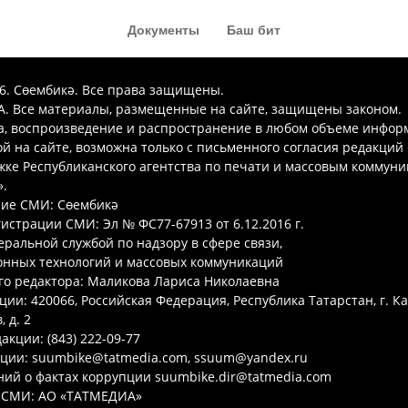
Документы
Баш бит
26. Сөембикә. Все права защищены.
. Все материалы, размещенные на сайте, защищены законом.
а, воспроизведение и распространение в любом объеме инфор
 на сайте, возможна только с письменного согласия редакций
ке Республиканского агентства по печати и массовым коммун
.
ие СМИ: Сөембикә
гистрации СМИ: Эл № ФС77-67913 от 6.12.2016 г.
ральной службой по надзору в сфере связи,
нных технологий и массовых коммуникаций
го редактора: Маликова Лариса Николаевна
ции: 420066, Российская Федерация, Республика Татарстан, г. Ка
 д. 2
акции: (843) 222-09-77
кции: suumbike@tatmedia.com, ssuum@yandex.ru
ий о фактах коррупции suumbike.dir@tatmedia.com
 СМИ: АО «ТАТМЕДИА»