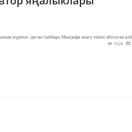
втор яңалыклары
ннан күренә» дигән гыйбарә Миңзифа апага төбәп әйтелгән кеб
7624