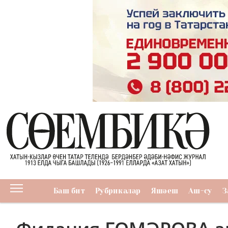
Баш бит
Рубрикалар
Яшәеш
Аш-су
З