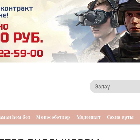
аман һәм без
Мөнәсәбәтләр
Мәдәният
Сәхнә арты