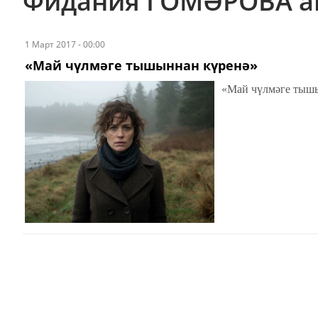
Фидания ГОМӘРОВА а
1 Март 2017 - 00:00
«Май чүлмәге тышыннан күренә»
«Май чүлмәге тышы