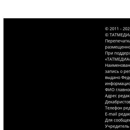
© 2011 - 20
© ТАТМЕДИА
Перепечатк
размещенной
При поддерж
«ТАТМЕДИА»
Наименован
запись о ре
выдано Феде
информацио
ФИО главно
Адрес редак
Декабристов,
Телефон ред
E-mail реда
Для сообщен
Учредитель