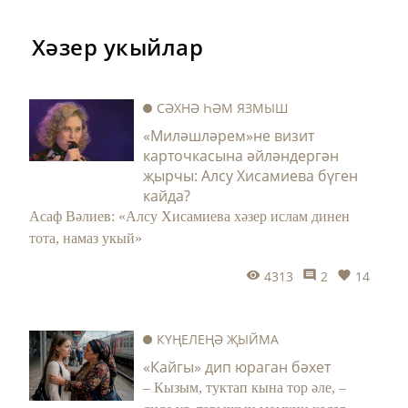
Хәзер укыйлар
СӘХНӘ ҺӘМ ЯЗМЫШ
«Миләшләрем»не визит
карточкасына әйләндергән
җырчы: Алсу Хисамиева бүген
кайда?
Асаф Вәлиев: «Алсу Хисамиева хәзер ислам динен
тота, намаз укый»
4313
2
14
КҮҢЕЛЕҢӘ ҖЫЙМА
«Кайгы» дип юраган бәхет
– Кызым, туктап кына тор әле, –