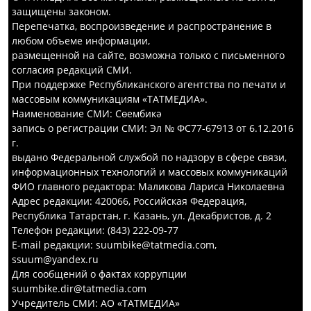
защищены законом.
Перепечатка, воспроизведение и распространение в
любом объеме информации,
размещенной на сайте, возможна только с письменного
согласия редакций СМИ.
При поддержке Республиканского агентства по печати и
массовым коммуникациям «ТАТМЕДИА».
Наименование СМИ: Сөембикә
запись о регистрации СМИ: Эл № ФС77-67913 от 6.12.2016
г.
выдано Федеральной службой по надзору в сфере связи,
информационных технологий и массовых коммуникаций
ФИО главного редактора: Маликова Лариса Николаевна
Адрес редакции: 420066, Российская Федерация,
Республика Татарстан, г. Казань, ул. Декабристов, д. 2
Телефон редакции: (843) 222-09-77
E-mail редакции: suumbike@tatmedia.com,
ssuum@yandex.ru
Для сообщений о фактах коррупции
suumbike.dir@tatmedia.com
Учредитель СМИ: АО «ТАТМЕДИА»