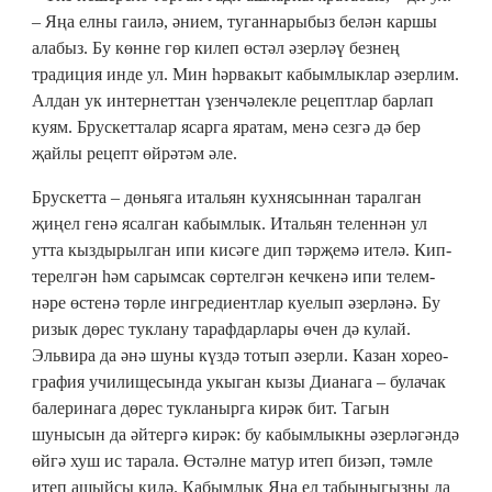
– Яңа елны гаилә, әнием, туганнарыбыз белән каршы
алабыз. Бу көнне гөр килеп өстәл әзерләү безнең
традиция инде ул. Мин һәрвакыт кабымлыклар әзерлим.
Алдан ук интернеттан үзенчәлекле рецептлар барлап
куям. Брус­кет­талар ясарга яратам, менә сезгә дә бер
җайлы рецепт өйрәтәм әле.
Брускетта – дөньяга итальян кухнясыннан таралган
җиңел генә ясалган кабымлык. Итальян теленнән ул
утта кыздырылган ипи кисәге дип тәрҗемә ителә. Кип­
терелгән һәм сарымсак сөртелгән кечкенә ипи те­лем­
нәре өстенә төрле ингредиентлар куелып әзерләнә. Бу
ризык дөрес туклану тарафдар­лары өчен дә кулай.
Эльвира да әнә шуны күздә тотып әзерли. Казан хорео­-
г­рафия училищесында укыган кызы Дианага – булачак
балеринага дөрес тукланырга кирәк бит. Тагын
шунысын да әйтергә кирәк: бу кабымлыкны әзерләгәндә
өйгә хуш ис тарала. Өстәлне матур итеп бизәп, тәмле
итеп ашыйсы килә. Кабымлык Яңа ел табыныгызны да