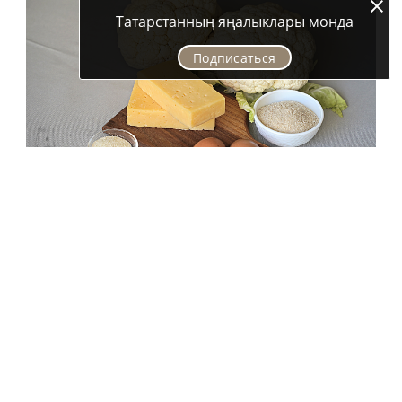
Татарстанның яңалыклары монда
Подписаться
Эш барышы
Чәчәк кәбестәне кул белән генә артык зур булмаган
кисәкләргә аерабыз. Шул ук вакытта бик ваклап та
бетермибез.