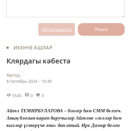
Авторлашырга
Язарга
ИКЕНЧЕ АШЛАР
Клярдагы кәбестә
Автор,
8 Октябрь 2024 - 10:40
5545
0
0
Айгөл ТЕМИРБУЛАТОВА – блогер һәм СММ белгеч.
Аның блогын карап баручылар Айгөлне «гөлләр һәм
кызлар үстерүче әни» дип атый. Ире Дамир белән