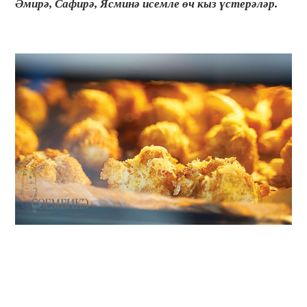
Әмирә, Сафирә, Ясминә исемле өч кыз үстерәләр.