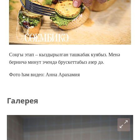
Соңгы этап – кыздырылган ташкабак куябыз. Менә
берничә минут эчендә брускеттабыз әзер дә.
Фото һәм видео: Анна Арахамия
Галерея