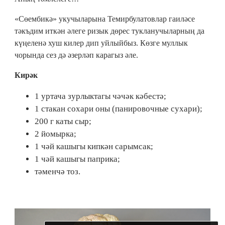
«Сөембикә» укучыларына Темирбулатовлар гаиләсе
тәкъдим иткән әлеге ризык дөрес тукланучыларның да
күңеленә хуш килер дип уйлыйбыз. Көзге муллык
чорында сез дә әзерләп карагыз әле.
Кирәк
1 уртача зурлыктагы чәчәк кәбестә;
1 стакан сохари оны (панировочные сухари);
200 г каты сыр;
2 йомырка;
1 чәй кашыгы кипкән сарымсак;
1 чәй кашыгы паприка;
тәменчә тоз.