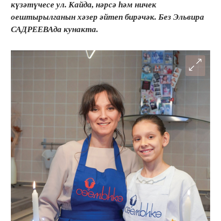
күзәтүчесе ул. Кайда, нәрсә һәм ничек
оештырылганын хәзер әйтеп бирәчәк. Без Эльвира
САДРЕЕВАда кунакта.