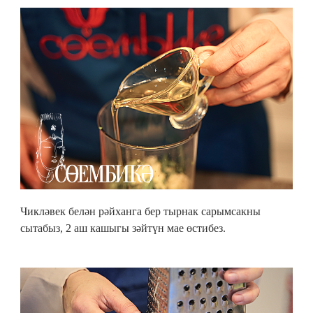
Чикләвек белән рәйханга бер тырнак сарымсакны
сытабыз, 2 аш кашыгы зәйтүн мае өстибез.