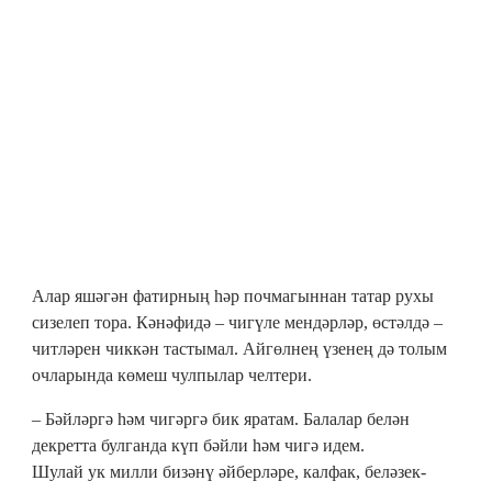
Алар яшәгән фатирның һәр почмагыннан татар рухы
сизелеп тора. Кәнәфидә – чигүле мендәрләр, өстәлдә –
читләрен чиккән тастымал. Айгөлнең үзенең дә толым
очларында көмеш чулпылар челтери.
– Бәйләргә һәм чигәргә бик яратам. Балалар белән
декретта булганда күп бәйли һәм чигә идем.
Шулай ук милли бизәнү әйберләре, калфак, беләзек-