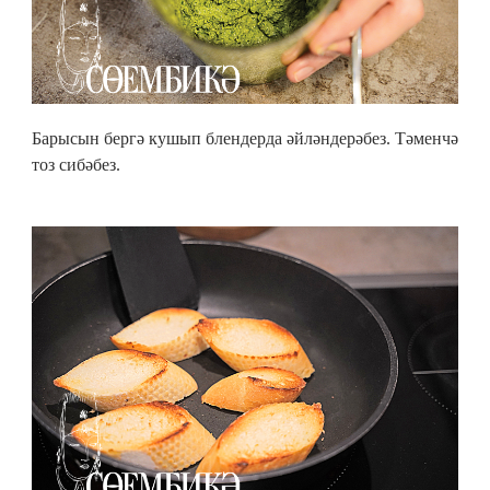
Барысын бергә кушып блендерда әйләндерәбез. Тәменчә
тоз сибәбез.