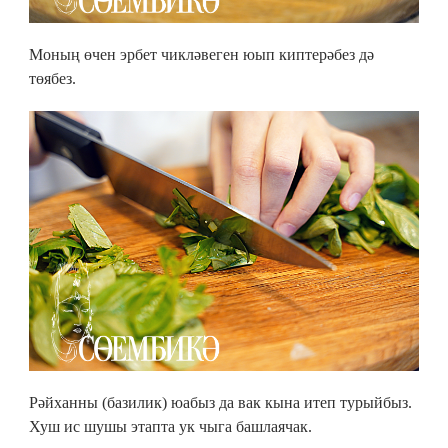
Моның өчен эрбет чикләвеген юып киптерәбез дә
төябез.
Рәйханны (базилик) юабыз да вак кына итеп турыйбыз.
Хуш ис шушы этапта ук чыга башлаячак.