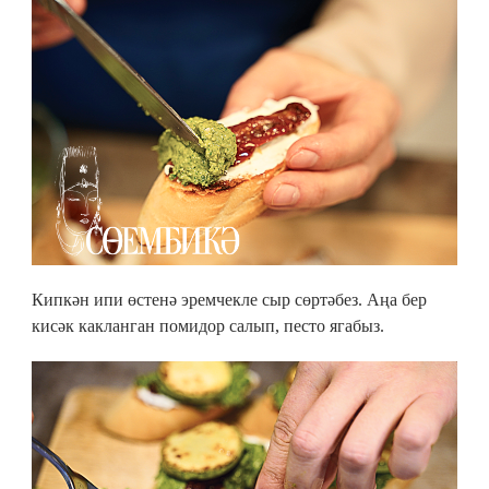
Кипкән ипи өстенә эремчекле сыр сөртәбез. Аңа бер
кисәк какланган помидор салып, песто ягабыз.