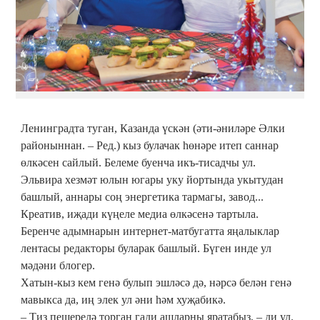
Ленин­градта туган, Казанда үскән (әти-әниләре Әлки
районын­нан. – Ред.) кыз булачак һөнәре итеп саннар
өлкәсен сайлый. Белеме буенча икъ-тисадчы ул.
Эльвира хезмәт юлын югары уку йортында укытудан
баш­лый, аннары соң энергетика тармагы, завод...
Креатив, иҗади күңеле медиа өлкәсенә тартыла.
Беренче адымнарын интернет-матбугатта яңалыклар
лента­сы редакторы буларак баш­лый. Бүген инде ул
мәдәни блогер.
Хатын-кыз кем генә булып эшләсә дә, нәрсә белән генә
мавыкса да, иң элек ул әни һәм хуҗабикә.
– Тиз пешерелә торган гади ашларны яратабыз, – ди ул.