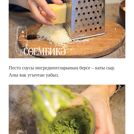
Песто соусы ингредиентларының берсе – каты сыр.
Аны вак угычтан уабыз.