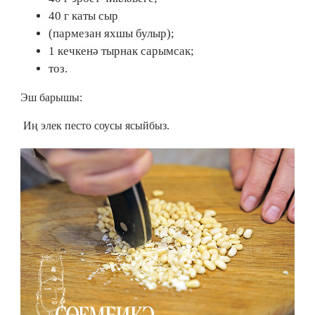
40 г каты сыр
(пармезан яхшы булыр);
1 кечкенә тырнак сарымсак;
тоз.
Эш барышы:
Иң элек песто соусы ясыйбыз.