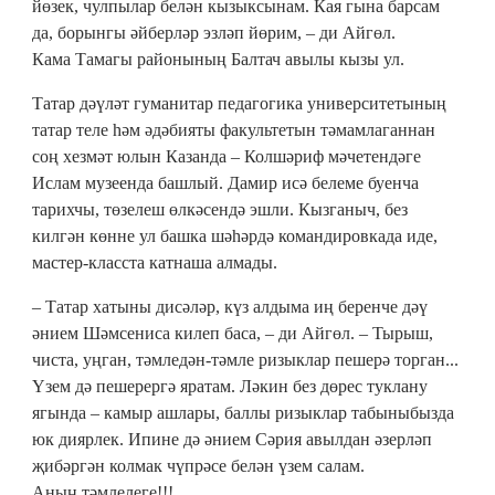
йөзек, чулпылар белән кызыксынам. Кая гына барсам
да, борынгы әйберләр эзләп йөрим, – ди Айгөл.
Кама Тамагы районының Балтач авылы кызы ул.
Татар дәүләт гуманитар педагогика университетының
татар теле һәм әдәбияты факультетын тәмамлаганнан
соң хезмәт юлын Казанда – Колшәриф мәчетендәге
Ислам музеенда башлый. Дамир исә белеме буенча
тарихчы, төзелеш өлкәсендә эшли. Кызганыч, без
килгән көнне ул башка шәһәрдә командировкада иде,
мастер-класста катнаша алмады.
– Татар хатыны дисәләр, күз алдыма иң беренче дәү
әнием Шәмсениса килеп баса, – ди Айгөл. – Тырыш,
чиста, уңган, тәмледән-тәмле ризыклар пешерә торган...
Үзем дә пешерергә яратам. Ләкин без дөрес туклану
ягында – камыр ашлары, баллы ризыклар табыныбызда
юк диярлек. Ипине дә әнием Сәрия авылдан әзерләп
җибәргән колмак чүпрәсе белән үзем салам.
Аның тәмлелеге!!!