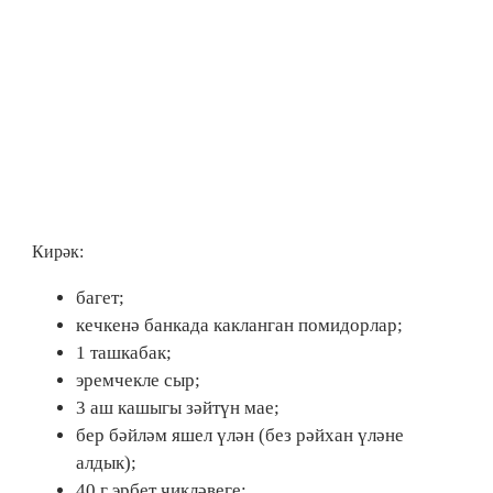
Кирәк:
багет;
кечкенә банкада какланган помидорлар;
1 ташкабак;
эремчекле сыр;
3 аш кашыгы зәйтүн мае;
бер бәйләм яшел үлән (без рәйхан үләне
алдык);
40 г эрбет чикләвеге;