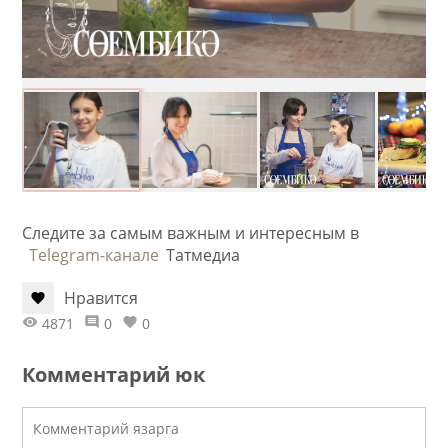
Следите за самым важным и интересным в
Telegram-канале
Татмедиа
Нравится
4871
0
0
Комментарий юк