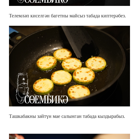
Телемләп киселгән багетны майсыз табада киптерәбез.
Ташкабакны зәйтүн мае салынган табада кыздырабыз.