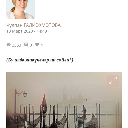
Чулпан ГАЛИӘХМӘТОВА,
13 Март 2020 - 14:49
3353
0
4
(Бу илдә яшәүчеләр ни сөйли?)