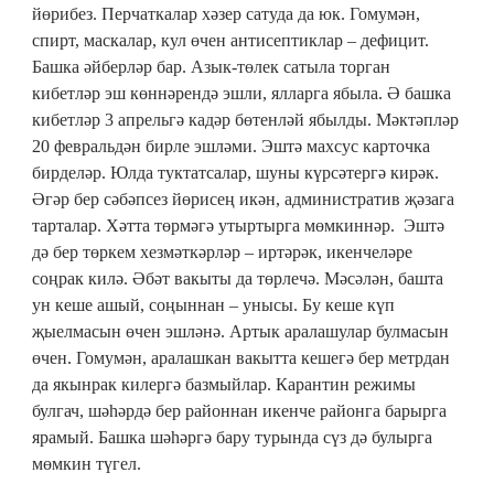
йөрибез. Перчаткалар хәзер сатуда да юк. Гомумән,
спирт, маскалар, кул өчен антисептиклар – дефицит.
Башка әйберләр бар. Азык-төлек сатыла торган
кибетләр эш көннәрендә эшли, ялларга ябыла. Ә башка
кибетләр 3 апрельгә кадәр бөтенләй ябылды. Мәктәпләр
20 февральдән бирле эшләми. Эштә махсус карточка
бирделәр. Юлда туктатсалар, шуны күрсәтергә кирәк.
Әгәр бер сәбәпсез йөрисең икән, административ җәзага
тарталар. Хәтта төрмәгә утыртырга мөмкиннәр. Эштә
дә бер төркем хезмәткәрләр – иртәрәк, икенчеләре
соңрак килә. Әбәт вакыты да төрлечә. Мәсәлән, башта
ун кеше ашый, соңыннан – унысы. Бу кеше күп
җыелмасын өчен эшләнә. Артык аралашулар булмасын
өчен. Гомумән, аралашкан вакытта кешегә бер метрдан
да якынрак килергә базмыйлар. Карантин режимы
булгач, шәһәрдә бер районнан икенче районга барырга
ярамый. Башка шәһәргә бару турында сүз дә булырга
мөмкин түгел.