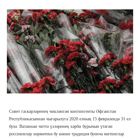
Совет гаскәрләренең чикләнгән контингенты Әфганстан
Республикасыннан чыгарылуга 2020 елның 15 февралендә 31 ел
була. Ватаннан читтә үзләренең хәрби бурычын үтәгән
россиялеләр хөрмәтенә бу көнне традиция буенча митинглар