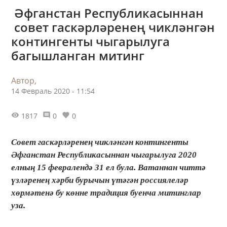
Әфганстан Республикасыннан
совет гаскәрләренең чикләнгән
контингенты чыгарылуга
багышланган митинг
Автор,
14 Февраль 2020 - 11:54
1817
0
0
Совет гаскәрләренең чикләнгән контингенты
Әфганстан Республикасыннан чыгарылуга 2020
елның 15 февралендә 31 ел була. Ватаннан читтә
үзләренең хәрби бурычын үтәгән россиялеләр
хөрмәтенә бу көнне традиция буенча митинглар
уза.