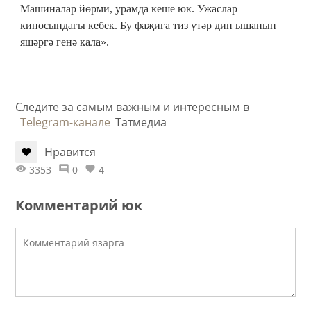
Машиналар йөрми, урамда кеше юк. Ужаслар
киносындагы кебек. Бу фаҗига тиз үтәр дип ышанып
яшәргә генә кала».
Следите за самым важным и интересным в
Telegram-канале
Татмедиа
Нравится
3353
0
4
Комментарий юк