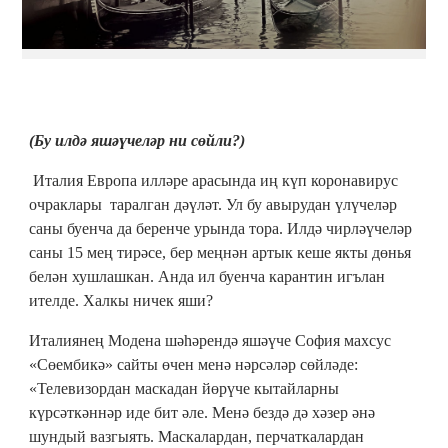
(Бу илдә яшәүчеләр ни сөйли?)
Италия Европа илләре арасында иң күп коронавирус
очраклары таралган дәүләт. Ул бу авырудан үлүчеләр
саны буенча да беренче урында тора. Илдә чирләүчеләр
саны 15 мең тирәсе, бер меңнән артык кеше якты дөнья
белән хушлашкан. Анда ил буенча карантин игълан
ителде. Халкы ничек яши?
Италиянең Модена шәһәрендә яшәүче София махсус
«Сөембикә» сайты өчен менә нәрсәләр сөйләде:
«Телевизордан маскадан йөрүче кытайларны
күрсәткәннәр иде бит әле. Менә бездә дә хәзер әнә
шундый вазгыять. Маскалардан, перчаткалардан