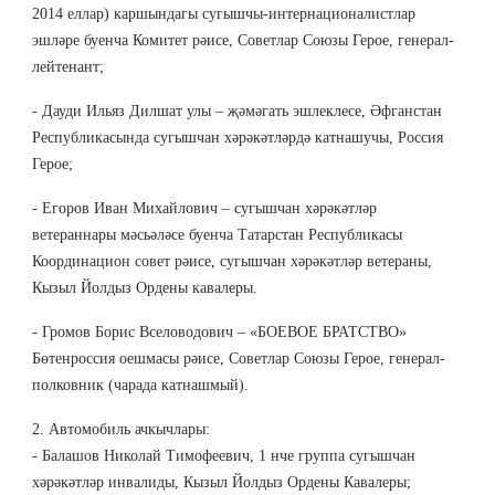
2014 еллар) каршындагы сугышчы-интернационалистлар
эшләре буенча Комитет рәисе, Советлар Союзы Герое, генерал-
лейтенант;
- Дауди Ильяз Дилшат улы – җәмәгать эшлеклесе, Әфганстан
Республикасында сугышчан хәрәкәтләрдә катнашучы, Россия
Герое;
- Егоров Иван Михайлович – сугышчан хәрәкәтләр
ветераннары мәсьәләсе буенча Татарстан Республикасы
Координацион совет рәисе, сугышчан хәрәкәтләр ветераны,
Кызыл Йолдыз Ордены кавалеры.
- Громов Борис Вселоводович – «БОЕВОЕ БРАТСТВО»
Бөтенроссия оешмасы рәисе, Советлар Союзы Герое, генерал-
полковник (чарада катнашмый).
2. Автомобиль ачкычлары:
- Балашов Николай Тимофеевич, 1 нче группа сугышчан
хәрәкәтләр инвалиды, Кызыл Йолдыз Ордены Кавалеры;