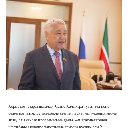
Хөрмәтле татарстанлылар! Сезне Халыкара туган тел көне
белән котлыйм. Бу истәлекле көн телләрне һәм мәдәниятләрне
яклау һәм саклау проблемасына дөнья җәмәгатьчелегенең
игътибарын юнәлтү максатында гамәлгә куелды һәм 21