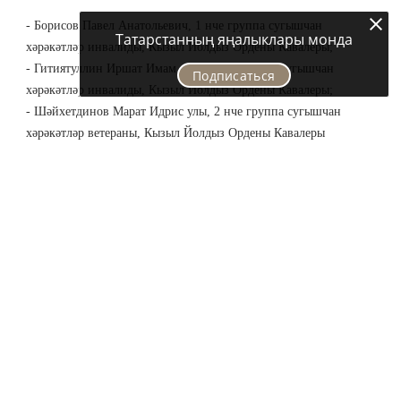
- Борисов Павел Анатольевич, 1 нче группа сугышчан
Татарстанның яңалыклары монда
хәрәкәтләр инвалиды, Кызыл Йолдыз Ордены Кавалеры;
- Гитиятуллин Иршат Имам улы, 2 нче группа сугышчан
Подписаться
хәрәкәтләр инвалиды, Кызыл Йолдыз Ордены Кавалеры;
- Шәйхетдинов Марат Идрис улы, 2 нче группа сугышчан
хәрәкәтләр ветераны, Кызыл Йолдыз Ордены Кавалеры
Следите за самым важным и интересным в
Telegram-канале
Татмедиа