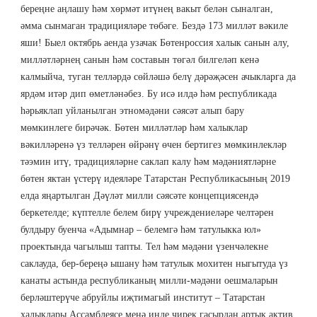
береңне аңлашу һәм хөрмәт итүнең вакыт белән сыналган,
әмма сынмаган традицияләре төбәге. Бездә 173 милләт вәкиле
яши! Быел октябрь аенда узачак Бөтенроссия халык санын алу,
милләтләрнең санын һәм составын төгәл билгеләп кенә
калмыйча, туган телләрдә сөйләшә белү дәрәҗәсен ачыкларга да
ярдәм итәр дип өметләнәбез. Бу исә илдә һәм республикада
һәрьяклап уйланылган этномәдәни сәясәт алып бару
мөмкинлеге бирәчәк. Бөтен милләтләр һәм халыклар
вәкилләренә үз телләрен өйрәнү өчен бертигез мөмкинлекләр
тәэмин итү, традицияләрне саклап калу һәм мәдәниятләрне
бөтен яктан үстерү идеяләре Татарстан Республикасының 2019
елда яңартылган Дәүләт милли сәясәте концепциясендә
беркетелде; күптелле белем бирү учреждениеләре челтәрен
булдыру буенча «Адымнар – белемгә һәм татулыкка юл»
проектында чагылыш тапты. Тел һәм мәдәни үзенчәлекне
саклауда, бер-береңә ышану һәм татулык мохитен ныгытуда үз
канаты астында республиканың милли-мәдәни оешмаларын
берләштерүче абруйлы иҗтимагый институт – Татарстан
халыклары Ассамблеясе менә инде чирек гасырдан артык актив