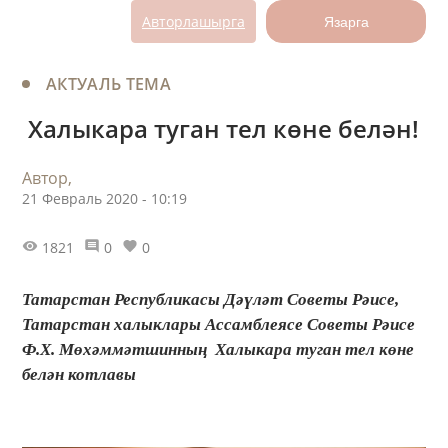
Авторлашырга
Язарга
АКТУАЛЬ ТЕМА
Халыкара туган тел көне белән!
Автор,
21 Февраль 2020 - 10:19
1821
0
0
Татарстан Республикасы Дәүләт Советы Рәисе,
Татарстан халыклары Ассамблеясе Советы Рәисе
Ф.Х. Мөхәммәтшинның Халыкара туган тел көне
белән котлавы