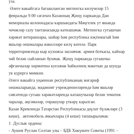
уза.
Әлеге вакыйгага багышланган митингка килүчеләр 15
февральдә 9.00 сәгатьтә Казанның Җиңү паркында Дан
мемориалы колоннадасы каршындагы Мәңгелек ут янында
чәчәкләр салу тантанасында катнашачак. Митингка сугышчан
хәрәкәт ветераннары, шәһәр һәм республика иҗтимагый һәм
яшьләр оешмалары вәкилләре килү көтелә. Парк
территориясендә кыр кухнясы эшләячәк: армия боткасы, кайнар
чәй белән сыйланып булачак. Җиңү паркында сугышчы-
әфганчылар хөрмәтенә куелачак һәйкәлнең макетын да шунда
ук күрергә мөмкин.
Әлеге вакыйга уңаеннан республиканың мәгариф
оешмаларында, мәдәният учреждениеләрендә һәм яшьләр
сәясәтендә сугыш хәрәкәтләрендә каташучылар белән тематик
чаралар, әңгәмәләр, очрашулар үткәрү каралган.
Казан Кремлендә Татарстан Республикасы дәүләт бүләкләре (3
кеше), автомобиль ачкычлары (4 кеше) тапшырылачак:
1. Дуслык ордены:
- Аушев Руслан Солтан улы – БДБ Хөкүмәте Советы (1991 –