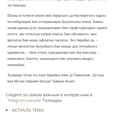
эш башкара.
Шушы истәлекле көнне мин барыгызга да бер-берегезгә карата
игътибарлырак һәм ихтирамлырак булуыгызны телим. Башка
халыкларның рухи традицияләрен һәм гореф-гадәтләрен хөрмәт
итегез, ана телегездә күбрәк языгыз һәм сөйләшегез, аны
яратыгыз һәм аның сафлыгын саклагыз. Без барыбыз да, –
нинди милләттән булуыбызга һәм нинди дин тотуыбызга
карамастан, – бөек илнең гражданнары һәм бер максатка –
иминлектә, бәхеттә, тынычлыкта һәм татулыкта яшәргә
омтылабыз.
Халыкара туган тел көне барыбыз өчен дә Тынычлык, Дуслык
һәм Игелек бәйрәме булсын! Бәйрәм белән!
Следите за самым важным и интересным в
Telegram-канале
Татмедиа
АКТУАЛЬ ТЕМА