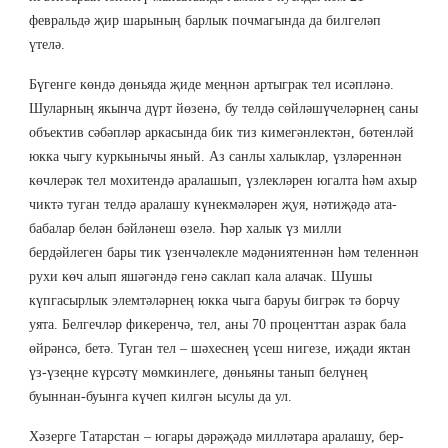
февральдә җир шарының барлык почмагында да билгеләп
үтелә.
Бүгенге көндә дөньяда җиде меңнән артыграк тел исәпләнә.
Шуларның якынча дүрт йөзенә, бу телдә сөйләшүчеләрнең саны
объектив сәбәпләр аркасында бик тиз кимегәнлектән, бөтенләй
юкка чыгу куркынычы яный. Аз санлы халыклар, үзләреннән
көчлерәк тел мохитендә аралашып, үзлекләрен югалта һәм ахыр
чиктә туган телдә аралашу күнекмәләрен җуя, нәтиҗәдә ата-
бабалар белән бәйләнеш өзелә. Һәр халык үз милли
бердәйлеген бары тик үзенчәлекле мәдәниятеннән һәм теленнән
рухи көч алып яшәгәндә генә саклап кала алачак. Шушы
күпгасырлык элемтәләрнең юкка чыга баруы бигрәк тә борчу
уята. Белгечләр фикеренчә, тел, аны 70 проценттан азрак бала
өйрәнсә, бетә. Туган тел – шәхеснең үсеш нигезе, иҗади яктан
үз-үзеңне күрсәтү мөмкинлеге, дөньяны танып белүнең
буыннан-буынга күчеп килгән ысулы да ул.
Хәзерге Татарстан – югары дәрәҗәдә милләтара аралашу, бер-