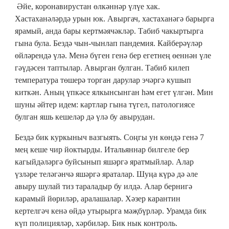
Әйе, коронавирустан өлкәннәр үлүе хак.
Хастаханәләрдә урын юк. Авыргач, хастаханәгә барырга
ярамый, анда бары кертмәячәкләр. Табиб чакыртырга
гына була. Бездә чын-чынлап пандемия. Кайберәүләр
өйләрендә үлә. Менә бүген генә бер егетнең өеннән үле
гәүдәсен таптылар. Авырган булган. Табиб килеп
температура төшерә торган дарулар эчәргә кушып
киткән. Аның үпкәсе ялкынсынган һәм егет үлгән. Мин
шуны әйтер идем: картлар гына түгел, патологиясе
булган яшь кешеләр дә үлә бу авырудан.
Бездә бик куркыныч вазгыять. Соңгы ун көндә генә 7
мең кеше чир йоктырды. Итальяннар билгеле бер
кагыйдәләргә буйсынып яшәргә яратмыйлар. Алар
үзләре теләгәнчә яшәргә яраталар. Шуңа күрә дә әле
авыру шулай тиз тараладыр бу илдә. Алар бернигә
карамый йөриләр, аралашалар. Хәзер карантин
кертелгәч кенә өйдә утырырга мәҗбүрләр. Урамда бик
күп полицияләр, хәрбиләр. Бик нык контроль.