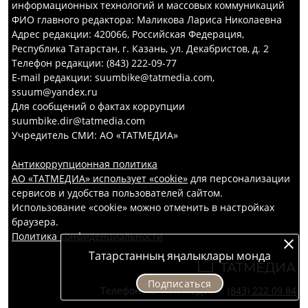
информационных технологий и массовых коммуникаций
ФИО главного редактора: Маликова Лариса Николаевна
Адрес редакции: 420066, Российская Федерация,
Республика Татарстан, г. Казань, ул. Декабристов, д. 2
Телефон редакции: (843) 222-09-77
E-mail редакции: suumbike@tatmedia.com,
ssuum@yandex.ru
Для сообщений о фактах коррупции
suumbike.dir@tatmedia.com
Учредитель СМИ: АО «ТАТМЕДИА»
Антикоррупционная политика
АО «ТАТМЕДИА» использует «cookie»
для персонализации
сервисов и удобства пользователей сайтом.
Использование «cookie» можно отменить в настройках
браузера.
Политика конфиденциальности
Татарстанның яңалыклары монда
Подписаться
Телефон АО «ТАТМЕДИА»:
(843) 222 09 84