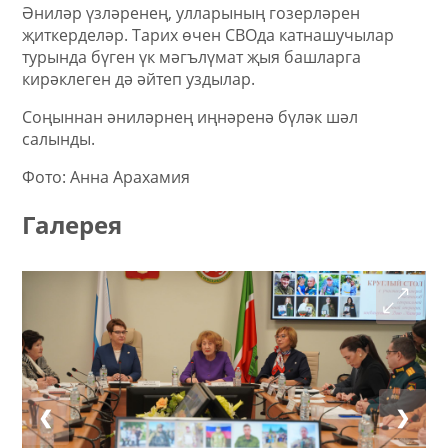
Әниләр үзләренең, улларының гозерләрен
җиткерделәр. Тарих өчен СВОда катнашучылар
турында бүген үк мәгълүмат җыя башларга
кирәклеген дә әйтеп уздылар.
Соңыннан әниләрнең иңнәренә бүләк шәл
салынды.
Фото: Анна Арахамия
Галерея
❮
❯