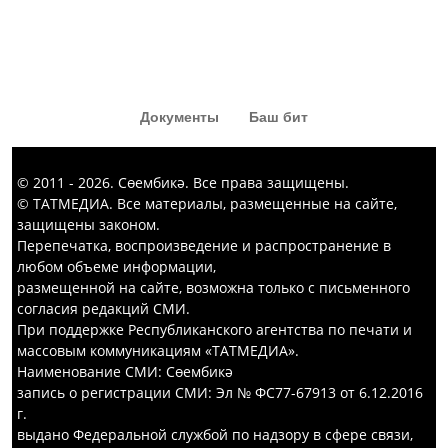
Документы
Баш бит
© 2011 - 2026. Сөембикә. Все права защищены.
© ТАТМЕДИА. Все материалы, размещенные на сайте,
защищены законом.
Перепечатка, воспроизведение и распространение в
любом объеме информации,
размещенной на сайте, возможна только с письменного
согласия редакций СМИ.
При поддержке Республиканского агентства по печати и
массовым коммуникациям «ТАТМЕДИА».
Наименование СМИ: Сөембикә
запись о регистрации СМИ: Эл № ФС77-67913 от 6.12.2016
г.
выдано Федеральной службой по надзору в сфере связи,