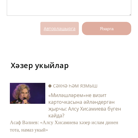
Авторлашырга
Язарга
Хәзер укыйлар
СӘХНӘ ҺӘМ ЯЗМЫШ
«Миләшләрем»не визит
карточкасына әйләндергән
җырчы: Алсу Хисамиева бүген
кайда?
Асаф Вәлиев: «Алсу Хисамиева хәзер ислам динен
тота, намаз укый»