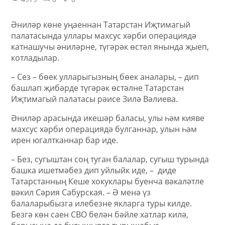
Әниләр көне уңаеннан Татарстан Иҗтимагый
палатасында уллары махсус хәрби операциядә
катнашучы әниләрне, түгәрәк өстәл янында җыеп,
котладылар.
– Сез – бөек улларыгызның бөек аналары, – дип
башлап җибәрде түгәрәк өстәлне Татарстан
Иҗтимагый палатасы рәисе Зилә Вәлиева.
Әниләр арасында икешәр баласы, улы һәм кияве
махсус хәрби операциядә булганнар, улын һәм
ирен югалтканнар бар иде.
– Без, сугыштан соң туган балалар, сугыш турында
башка ишетмәбез дип уйлыйк иде, – диде
Татарстанның Кеше хокуклары буенча вәкаләтле
вәкил Сәрия Сабурская. – Ә менә үз
балаларыбызга илебезне якларга туры килде.
Безгә көн саен СВО белән бәйле хатлар килә,