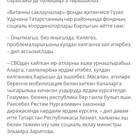
барысына да булышырга тырышабыз.
«Ватанны саклаучылар» фонды җитәкчесе Гүзәл
Удачина Татарстанның һәр районында фондның
социаль координаторлары барлыгын әйтте һәм:
– Онытмагыз, без яныгызда. Килегез,
проблемаларыгызны кулдан килгәнчә хәл итәрбез,
– дип ассызыклады.
– СВОдан кайткан ир-атларны эшкә урнаштырабыз.
Аларга, гаиләләренә ярдәм итәбез, кулдан
килгәннең барысын да эшлибез. Мәсәлән, әтиләре
беренче мобилизация белән киткән балаларга
чыгарылыш кичәсен уздыруда ярдәм күрсәтелде.
Гомумән, безнең республика бер гаилә булып яши.
Рәисебез Рөстәм Нургалиевич законнар
дәрәҗәсендә һәрдаим ярдәм күрсәтә, – дип дәвам
итте Татарстан Республикасы Хезмәт, халыкны эш
белән тәэмин итү һәм социаль яклау министры
Эльмира Зарипова.