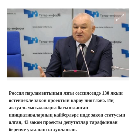
Россия парламентының язгы сессиясендә 130 якын
өстенлекле закон проектын карау ниятләнә. Иң
актуаль мәсьәләләргә багышланган
инициативаларның кайберләре инде закон статусын
алган, 43 закон проекты депутатлар тарафыннан
беренче укылышта хупланган.