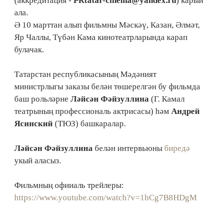
(аккредитация -
PRtatar-cinema@yandex.ru
) карый
ала.
Ә 10 марттан алып фильмны Мәскәү, Казан, Әлмәт,
Яр Чаллы, Түбән Кама кинотеатрларында карап
булачак.
Татарстан республикасының Мәдәният
министрлыгы заказы белән төшерелгән бу фильмда
баш рольләрне
Ләйсән Фәйзуллина
(Г. Камал
театрының профессиональ актрисасы) һәм
Андрей
Ясинский
(ТЮЗ) башкаралар.
Ләйсән Фәйзуллина
белән интервьюны
биредә
укый аласыз.
Фильмның офииаль трейлеры:
https://www.youtube.com/watch?v=1hCg7B8HDgM