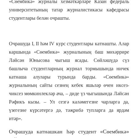
«Сөембикә» журналы хезмәткәрләре Казан федераль
университетының татар журналистикасы кафедрасы
студентлары белән очрашты.
Очрашуда
I, II
һәм
IV
курс студентлары катнашты. Алар
каршында «Сөембикә» журналының баш мөхәррире
Ләйсән Юнысова чыгыш ясады. Сөйләшүдә сүз
башлыча студентларның журнал тормышында ничек
катнаша алулары турында барды. «Сөембикә»
журналының сайты сезнең кебек яшьләр өчен иксез-
чиксез мөмкинлекләр ача, – диде үз чыгышында Ләйсән
Рәфикъ кызы. – Ул сезгә каләмегезне чарларга да,
үзегезне күрсәтергә дә, тәҗрибә тупларга да ярдәм
итәр».
Очрашуда катнашкан һәр студент «Сөембикә»