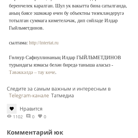
беренчелек каралган. Шул ук вакытта бина сатылганда,
аның бәясе эшмәкәр өчен бу объектны төзекләндерүгә
тотылган суммага киметеләчәк, дип сөйләде Илдар
Гыйльметдинов.
сылтама:
http://intertat.ru
Гөлнур Сафиуллинаның Илдар ГЫЙЛЬМЕТДИНОВ
турындагы язмасы белән биредә таныша аласыз -
Тәвәккәлдә – тау көче
.
Следите за самым важным и интересным в
Telegram-канале
Татмедиа
Нравится
1102
0
0
Комментарий юк