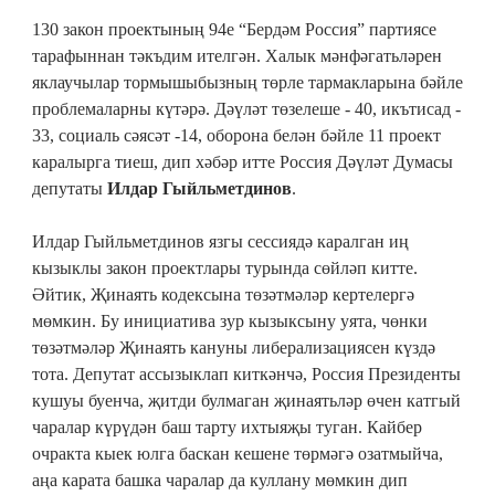
130 закон проектының 94е “Бердәм Россия” партиясе
тарафыннан тәкъдим ителгән. Халык мәнфәгатьләрен
яклаучылар тормышыбызның төрле тармакларына бәйле
проблемаларны күтәрә. Дәүләт төзелеше - 40, икътисад -
33, социаль сәясәт -14, оборона белән бәйле 11 проект
каралырга тиеш, дип хәбәр итте Россия Дәүләт Думасы
депутаты
Илдар Гыйльметдинов
.
Илдар Гыйльметдинов язгы сессиядә каралган иң
кызыклы закон проектлары турында сөйләп китте.
Әйтик, Җинаять кодексына төзәтмәләр кертелергә
мөмкин. Бу инициатива зур кызыксыну уята, чөнки
төзәтмәләр Җинаять кануны либерализациясен күздә
тота. Депутат ассызыклап киткәнчә, Россия Президенты
кушуы буенча, җитди булмаган җинаятьләр өчен катгый
чаралар күрүдән баш тарту ихтыяҗы туган. Кайбер
очракта кыек юлга баскан кешене төрмәгә озатмыйча,
аңа карата башка чаралар да куллану мөмкин дип