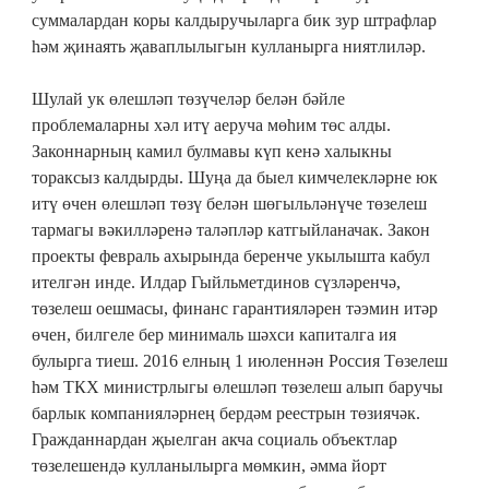
суммалардан коры калдыручыларга бик зур штрафлар
һәм җинаять җаваплылыгын кулланырга ниятлиләр.
Шулай ук өлешләп төзүчеләр белән бәйле
проблемаларны хәл итү аеруча мөһим төс алды.
Законнарның камил булмавы күп кенә халыкны
тораксыз калдырды. Шуңа да быел кимчелекләрне юк
итү өчен өлешләп төзү белән шөгыльләнүче төзелеш
тармагы вәкилләренә таләпләр катгыйланачак. Закон
проекты февраль ахырында беренче укылышта кабул
ителгән инде. Илдар Гыйльметдинов сүзләренчә,
төзелеш оешмасы, финанс гарантияләрен тәэмин итәр
өчен, билгеле бер минималь шәхси капиталга ия
булырга тиеш. 2016 елның 1 июленнән Россия Төзелеш
һәм ТКХ министрлыгы өлешләп төзелеш алып баручы
барлык компанияләрнең бердәм реестрын төзиячәк.
Гражданнардан җыелган акча социаль объектлар
төзелешендә кулланылырга мөмкин, әмма йорт