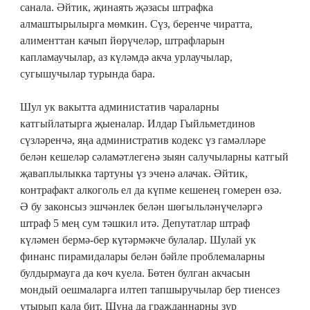
санала. Әйтик, җинаять җәзасы штрафка
алмаштырылырга мөмкин. Сүз, беренче чиратта,
алименттан качып йөрүчеләр, штрафларын
капламаучылар, аз күләмдә акча урлаучылар,
сугышучылар турында бара.
Шул ук вакытта администатив чараларны
катгыйлатырга җыеналар. Илдар Гыйльметдинов
сүзләренчә, яңа административ кодекс үз гамәлләре
белән кешеләр сәламәтлегенә зыян салучыларны катгый
җаваплылыкка тартуны үз эченә алачак. Әйтик,
контрафакт алкоголь ел да күпме кешенең гомерен өзә.
Ә бу законсыз эшчәнлек белән шөгыльләнүчеләргә
штраф 5 мең сум тәшкил итә. Депутатлар штраф
күләмен бермә-бер күтәрмәкче булалар. Шулай ук
финанс пирамидалары белән бәйле проблемаларны
булдырмауга да көч куела. Бөтен булган акчасын
мондый оешмаларга илтеп тапшыручылар бер тиенсез
утырып кала бит. Шуңа да гражданнарны зур