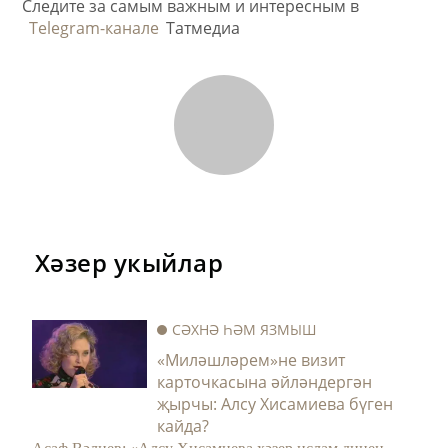
Следите за самым важным и интересным в
Telegram-канале
Татмедиа
Хәзер укыйлар
СӘХНӘ ҺӘМ ЯЗМЫШ
«Миләшләрем»не визит
карточкасына әйләндергән
җырчы: Алсу Хисамиева бүген
кайда?