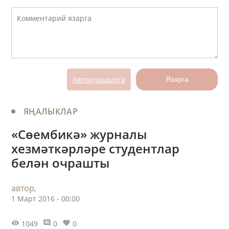
Авторлашырга
Язарга
ЯҢАЛЫКЛАР
«Сөембикә» журналы
хезмәткәрләре студентлар
белән очрашты
автор,
1 Март 2016 - 00:00
1049
0
0