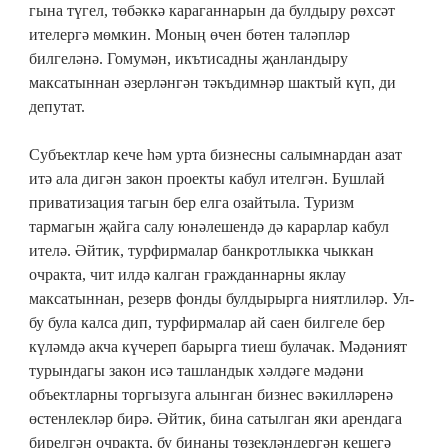
гына түгел, төбәккә караганнарын да булдыру рөхсәт
ителергә мөмкин. Моның өчен бөтен таләпләр
билгеләнә. Гомумән, икътисадны җанландыру
максатыннан әзерләнгән тәкъдимнәр шактый күп, ди
депутат.
Субъектлар кече һәм урта бизнесны салымнардан азат
итә ала дигән закон проекты кабул ителгән. Бушлай
приватизация тагын бер елга озайтыла. Туризм
тармагын җайга салу юнәлешендә дә карарлар кабул
ителә. Әйтик, турфирмалар банкротлыкка чыккан
очракта, чит илдә калган гражданнарны яклау
максатыннан, резерв фонды булдырырга ниятлиләр. Ул-
бу була калса дип, турфирмалар ай саен билгеле бер
күләмдә акча күчереп барырга тиеш булачак. Мәдәният
турындагы закон исә ташландык хәлдәге мәдәни
объектларны торгызуга алынган бизнес вәкилләренә
өстенлекләр бирә. Әйтик, бина сатылган яки арендага
бирелгән очракта, бу бинаны төзекләндергән кешегә