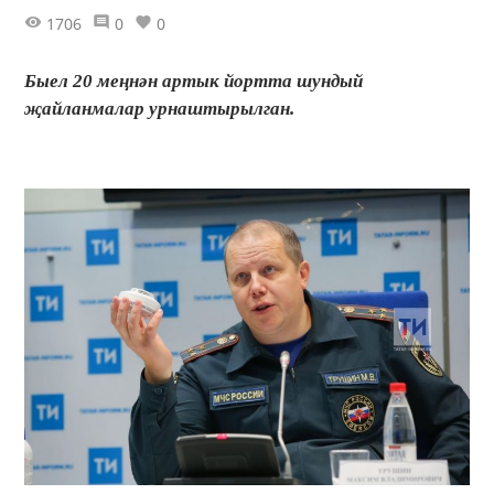
1706
0
0
Быел 20 меңнән артык йортта шундый
җайланмалар урнаштырылган.