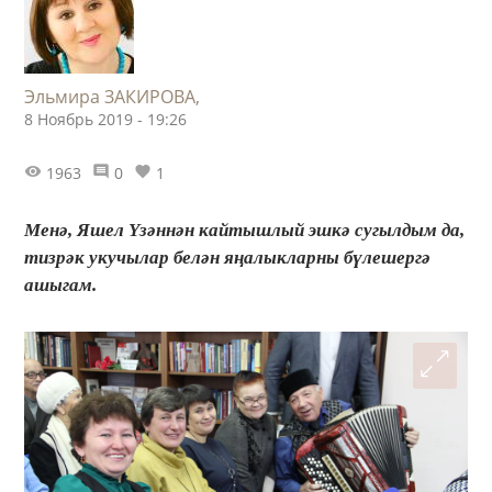
​Эльмира ЗАКИРОВА,
8 Ноябрь 2019 - 19:26
1963
0
1
Менә, Яшел Үзәннән кайтышлый эшкә сугылдым да,
тизрәк укучылар белән яңалыкларны бүлешергә
ашыгам.