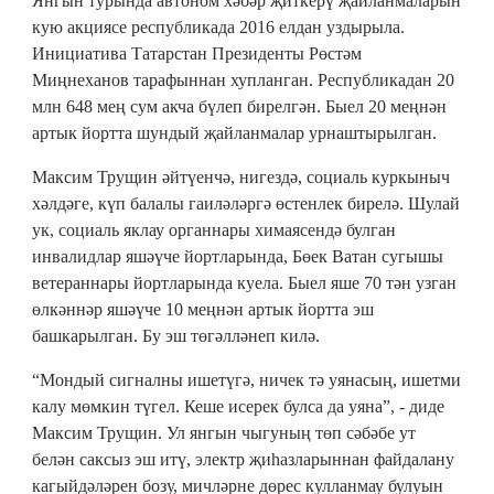
Янгын турында автоном хәбәр җиткерү җайланмаларын
кую акциясе республикада 2016 елдан уздырыла.
Инициатива Татарстан Президенты Рөстәм
Миңнеханов тарафыннан хупланган. Республикадан 20
млн 648 мең сум акча бүлеп бирелгән. Быел 20 меңнән
артык йортта шундый җайланмалар урнаштырылган.
Максим Трущин әйтүенчә, нигездә, социаль куркыныч
хәлдәге, күп балалы гаиләләргә өстенлек бирелә. Шулай
ук, социаль яклау органнары химаясендә булган
инвалидлар яшәүче йортларында, Бөек Ватан сугышы
ветераннары йортларында куела. Быел яше 70 тән узган
өлкәннәр яшәүче 10 меңнән артык йортта эш
башкарылган. Бу эш төгәлләнеп килә.
“Мондый сигналны ишетүгә, ничек тә уянасың, ишетми
калу мөмкин түгел. Кеше исерек булса да уяна”, - диде
Максим Трущин. Ул янгын чыгуның төп сәбәбе ут
белән саксыз эш итү, электр җиһазларыннан файдалану
кагыйдәләрен бозу, мичләрне дөрес кулланмау булуын