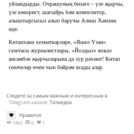
уйландырды. Очрашуның бизәге – үзе җырчы,
үзе юморист, шагыйрь һәм композитор,
алыштыргысыз алып баручы Алмаз Хәмзин
иде.
Китапханә хезмәткәрләре, «Яшел Үзән»
газетасы журналистлары, «Йолдыз» вокал
ансамбле җырчыларына да зур рәхмәт! Китап
сөючеләр өчен чын бәйрәм ясады алар.
Следите за самым важным и интересным в
Telegram-канале
Татмедиа
Нравится
1963
0
1