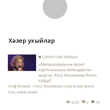
Хәзер укыйлар
СӘХНӘ ҺӘМ ЯЗМЫШ
«Миләшләрем»не визит
карточкасына әйләндергән
җырчы: Алсу Хисамиева бүген
кайда?
Асаф Вәлиев: «Алсу Хисамиева хәзер ислам динен
тота, намаз укый»
4233
2
14