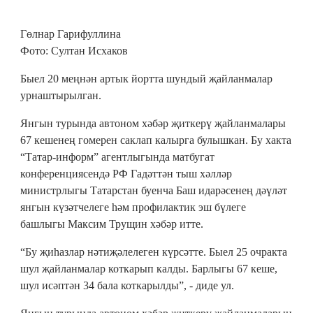
Гөлнар Гарифуллина
Фото: Султан Исхаков
Быел 20 меңнән артык йортта шундый җайланмалар
урнаштырылган.
Янгын турында автоном хәбәр җиткерү җайланмалары
67 кешенең гомерен саклап калырга булышкан. Бу хакта
“Татар-информ” агентлыгында матбугат
конференциясендә РФ Гадәттән тыш хәлләр
министрлыгы Татарстан буенча Баш идарәсенең дәүләт
янгын күзәтчелеге һәм профилактик эш бүлеге
башлыгы Максим Трущин хәбәр итте.
“Бу җиһазлар нәтиҗәлелеген күрсәтте. Быел 25 очракта
шул җайланмалар коткарып калды. Барлыгы 67 кеше,
шул исәптән 34 бала коткарылды”, - диде ул.