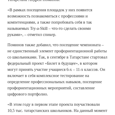
«В рамках посещения площадок у них появится
возможность познакомиться с профессиями и
компетенциями, а также попробовать себя в так
называемых Try-a-Skill – что-то сделать своими
руками», – отметил спикер.
Поминов также добавил, что посещение чемпионата –
не единственный элемент профориентационной работы
со школьниками. Так, в сентябре в Татарстане стартовал
федеральный проект «Билет в будущее», в котором
могут принять участие учащиеся 6-х – 11-х классов. Он
включает в себя комплексное тестирование на
определение профессиональных навыков, посещение
профориентационных мероприятий, составление
цифрового портфолио.
«В этом году в первом этапе проекта поучаствовали
10,5 тыс. татарстанских школьников. На данный момент