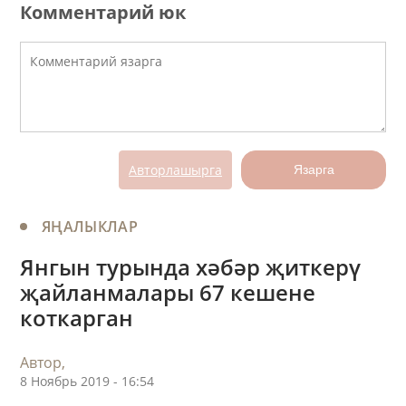
Комментарий юк
Авторлашырга
Язарга
ЯҢАЛЫКЛАР
Янгын турында хәбәр җиткерү
җайланмалары 67 кешене
коткарган
Автор,
8 Ноябрь 2019 - 16:54