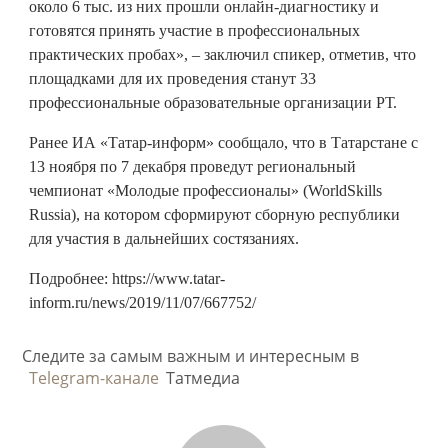
около 6 тыс. из них прошли онлайн-диагностику и
готовятся принять участие в профессиональных
практических пробах», – заключил спикер, отметив, что
площадками для их проведения станут 33
профессиональные образовательные организации РТ.
Ранее ИА «Татар-информ» сообщало, что в Татарстане с
13 ноября по 7 декабря проведут региональный
чемпионат «Молодые профессионалы» (WorldSkills
Russia), на котором сформируют сборную республики
для участия в дальнейших состязаниях.
Подробнее: https://www.tatar-
inform.ru/news/2019/11/07/667752/
Следите за самым важным и интересным в
Telegram-канале
Татмедиа