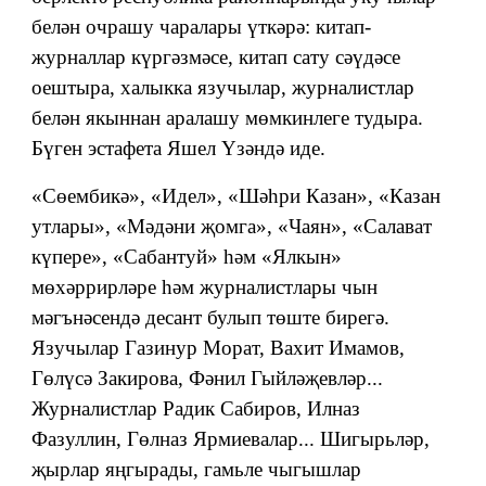
белән очрашу чаралары үткәрә: китап-
журналлар күргәзмәсе, китап сату сәүдәсе
оештыра, халыкка язучылар, журналистлар
белән якыннан аралашу мөмкинлеге тудыра.
Бүген эстафета Яшел Үзәндә иде.
«Сөембикә», «Идел», «Шәһри Казан», «Казан
утлары», «Мәдәни җомга», «Чаян», «Салават
күпере», «Сабантуй» һәм «Ялкын»
мөхәррирләре һәм журналистлары чын
мәгънәсендә десант булып төште бирегә.
Язучылар Газинур Морат, Вахит Имамов,
Гөлүсә Закирова, Фәнил Гыйләҗевләр...
Журналистлар Радик Сабиров, Илназ
Фазуллин, Гөлназ Ярмиевалар... Шигырьләр,
җырлар яңгырады, гамьле чыгышлар