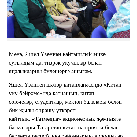
Менә, Яшел Үзәннән кайтышлый эшкә
сугылдым да, тизрәк укучылар белән
яңалыкларны бүлешергә ашыгам.
Яшел Үзәннең шәһәр китапханәсендә «Китап
уку бәйрәме»ндә катнашып, китап
сөючеләр, студентлар, мәктәп балалары белән
бик җылы очрашу үткәреп
кайттык. «Татмедиа» акционерлык җәмгыяте
басмалары Татарстан китап нәшрияты белән
берлектә республика районнарында укучылар