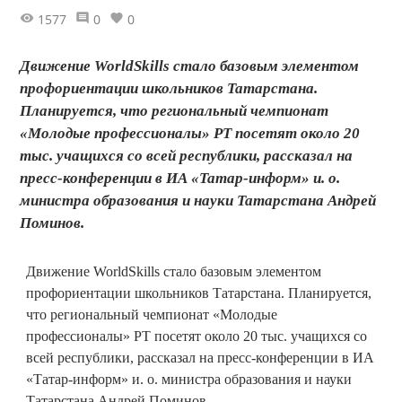
1577
0
0
Движение WorldSkills стало базовым элементом
профориентации школьников Татарстана.
Планируется, что региональный чемпионат
«Молодые профессионалы» РТ посетят около 20
тыс. учащихся со всей республики, рассказал на
пресс-конференции в ИА «Татар-информ» и. о.
министра образования и науки Татарстана Андрей
Поминов.
Движение WorldSkills стало базовым элементом
профориентации школьников Татарстана. Планируется,
что региональный чемпионат «Молодые
профессионалы» РТ посетят около 20 тыс. учащихся со
всей республики, рассказал на пресс-конференции в ИА
«Татар-информ» и. о. министра образования и науки
Татарстана Андрей Поминов.