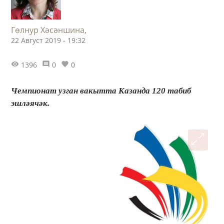
Гөлнур Хәсәншина,
22 Август 2019 - 19:32
1396
0
0
Чемпионат узган вакытта Казанда 120 табиб
эшләячәк.