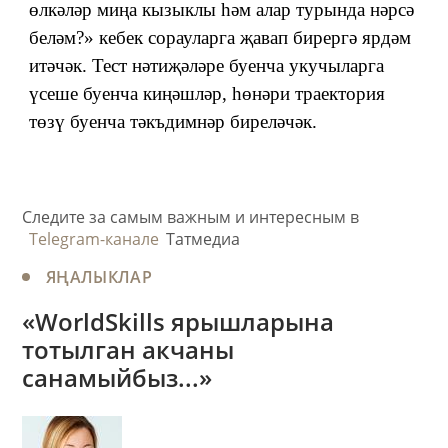
өлкәләр миңа кызыклы һәм алар турында нәрсә
беләм?» кебек сорауларга җавап бирергә ярдәм
итәчәк. Тест нәтиҗәләре буенча укучыларга
үсеше буенча киңәшләр, һөнәри траектория
төзү буенча тәкъдимнәр биреләчәк.
Следите за самым важным и интересным в
Telegram-канале
Татмедиа
ЯҢАЛЫКЛАР
«WorldSkills ярышларына
тотылган акчаны
санамыйбыз...»