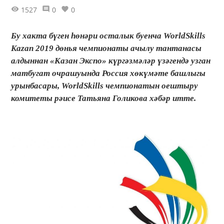
1527
0
0
Бу хакта бүген һөнәри осталык буенча WorldSkills
Kazan 2019 дөнья чемпионаты ачылу тантанасы
алдыннан «Казан Экспо» күргәзмәләр үзәгендә узган
матбугат очрашуында Россия хөкүмәте башлыгы
урынбасары, WorldSkills чемпионатын оештыру
комитеты рәисе Татьяна Голикова хәбәр итте.