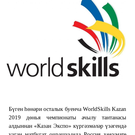
Бүген һөнәри осталык буенча WorldSkills Kazan
2019 дөнья чемпионаты ачылу тантанасы
алдыннан «Казан Экспо» күргәзмәләр үзәгендә
узган матбугат очрашуында Россия хөкүмәте