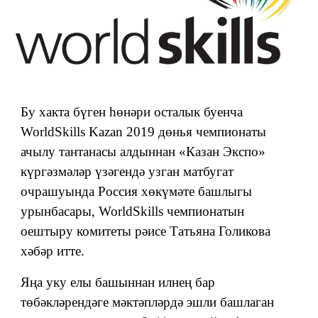
Бу хакта бүген һөнәри осталык буенча
WorldSkills Kazan 2019 дөнья чемпионаты
ачылу тантанасы алдыннан «Казан Экспо»
күргәзмәләр үзәгендә узган матбугат
очрашуында Россия хөкүмәте башлыгы
урынбасары, WorldSkills чемпионатын
оештыру комитеты рәисе Татьяна Голикова
хәбәр итте.
Яңа уку елы башыннан илнең бар
төбәкләрендәге мәктәпләрдә эшли башлаган