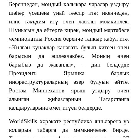
Беренчедән, мондый халыкара чаралар уздыру
шәһәр үсешенә уңай тәэсир итә; икенчедән,
илне тәкъдим итү өчен лаеклы мөмкинлек.
Шунысын да әйтергә кирәк, мондый мәртәбәле
чемпионатны Россия беренче тапкыр кабул итә.
«Килгән кунаклар канәгать булып китсен өчен
барысын да эшләячәкбез. Моның өчен
барыбыз да җаваплы», – дип белдерде
Президент. Ярышка барлык
инфраструктураларның әзер булуын әйтте.
Рөстәм Миңнеханов ярыш уздыру өчен
алынган җиһазларның Татарстанга
калдыруларына өмет итүен белдерде.
WorldSkills хәрәкәте республика яшьләренә үз
юлларын табарга да мөмкинчелек бирде.