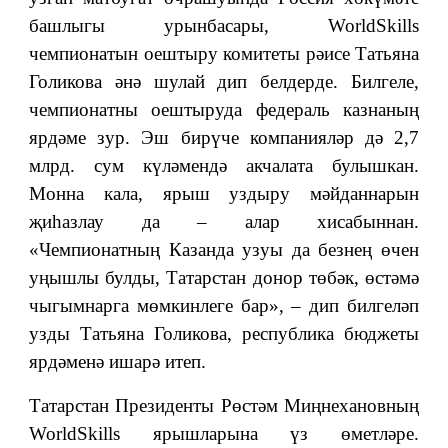
башлыгы урынбасары, WorldSkills
чемпионатын оештыру комитеты рәисе Татьяна
Голикова әнә шулай дип белдерде. Билгеле,
чемпионатны оештыруда федераль казнаның
ярдәме зур. Эш бирүче компанияләр дә 2,7
млрд. сум күләмендә акчалата булышкан.
Монна кала, ярыш уздыру мәйданнарын
җиһазлау да – алар хисабыннан.
«Чемпионатның Казанда узуы да безнең өчен
уңышлы булды, Татарстан донор төбәк, өстәмә
чыгымнарга мөмкинлеге бар», – дип билгеләп
узды Татьяна Голикова, республика бюджеты
ярдәменә ишарә итеп.
Татарстан Президенты Рөстәм Миңнехановның
WorldSkills ярышларына үз өметләре.