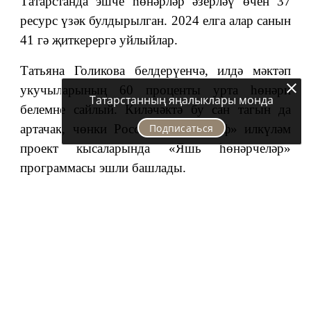
Татарстанда эшче һөнәрләр әзерләү өчен 37
ресурс үзәк булдырылган. 2024 елга алар санын
41 гә җиткерергә уйлыйлар.
Татьяна Голикова белдерүенчә, илдә мәктәп
укучыларының 60 проценты урта һөнәри
Татарстанның яңалыклары монда
белемне сайлый. Киләчәктә бу сан тагын да
Подписаться
артачак, чөнки Россиядә «Мәгариф» илкүләм
проект кысаларында «Яшь һөнәрчеләр»
программасы эшли башлады.
Следите за самым важным и интересным в
Telegram-канале
Татмедиа