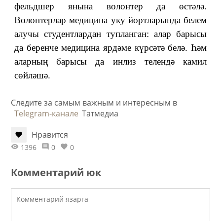
фельдшер янына волонтер да өстәлә.
Волонтерлар медицина уку йортларында белем
алучы студентлардан тупланган: алар барысы
да беренче медицина ярдәме күрсәтә белә. Һәм
аларның барысы да инлиз телендә камил
сөйләшә.
Следите за самым важным и интересным в
Telegram-канале
Татмедиа
Нравится
1396
0
0
Комментарий юк