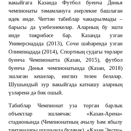
вакыйгага Казанда Футбол буенча Дөнья
чемпионаты тәмамлануга әзерлекне башлаган
идек инде. Читтән табиблар чакырылмады –
барысы да үзебезнекеләр. Аларның бу эштә
инде тәҗрибәсе бар. Казанда узган
Универсиадада (2013), Сочи шәһәрендә узган
Олимпиадада (2014), Спортның судагы төрләре
буенча Чемпионатта (Казан, 2015), футбол
буенча Дөнья чемпионатында (Казан, 2018)
эшләгән кешеләр, инглиз телен беләләр.
Шушындый зур вакыйгада катнашу аларның
үзләренә дә бик ошый.
Табиблар Чемпионат уза торган барлык
объектлар эшләячәк: «Казан-Арена»
стадионында (Чемпионатның ачылу һәм ябылу
тантаналары шушында булачак), «Казан Экспо»