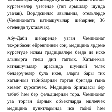
күргәзмәләр үзәгендә (төп ярышлар шунда
узачак), Ворлдскиллс авылында, отельләрдә
(Чемпионатта катнашучылар шәһәрнең 36
отелендә тукталачак).
Абу-Даби шәһәрендә узган Чемпионат
тәҗрибәсен өйрәнгәннән соң, медицина ярдәме
күрсәтүдә ислам традицияләре бездә дә искә
алынырга тиеш дип таптык. Хатын-кыз
катнашучылар арасында шундый теләк
белдерүчеләр була икән, аларга бары тик
хатын-кыз табиблардан торган бригада гына
хезмәт күрсәтәчәк. Медицина бригадасы бер
табиб һәм бер фельдшердан тора. Чемпионат
уза торган барлык объектларда эшләячәк
медицина пунктларында исә табиб һәм