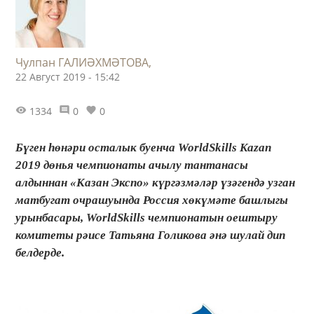
Чулпан ГАЛИӘХМӘТОВА,
22 Август 2019 - 15:42
1334
0
0
Бүген һөнәри осталык буенча WorldSkills Kazan
2019 дөнья чемпионаты ачылу тантанасы
алдыннан «Казан Экспо» күргәзмәләр үзәгендә узган
матбугат очрашуында Россия хөкүмәте башлыгы
урынбасары, WorldSkills чемпионатын оештыру
комитеты рәисе Татьяна Голикова әнә шулай дип
белдерде.