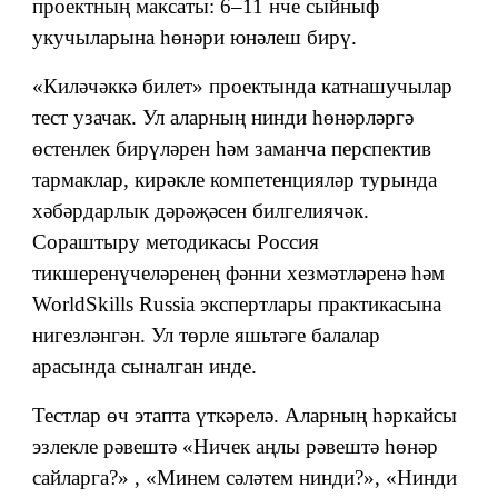
проектның максаты: 6–11 нче сыйныф
укучыларына һөнәри юнәлеш бирү.
«Киләчәккә билет» проектында катнашучылар
тест узачак. Ул аларның нинди һөнәрләргә
өстенлек бирүләрен һәм заманча перспектив
тармаклар, кирәкле компетенцияләр турында
хәбәрдарлык дәрәҗәсен билгелиячәк.
Сораштыру методикасы Россия
тикшеренүчеләренең фәнни хезмәтләренә һәм
WorldSkills Russia экспертлары практикасына
нигезләнгән. Ул төрле яшьтәге балалар
арасында сыналган инде.
Тестлар өч этапта үткәрелә. Аларның һәркайсы
эзлекле рәвештә «Ничек аңлы рәвештә һөнәр
сайларга?» , «Минем сәләтем нинди?», «Нинди