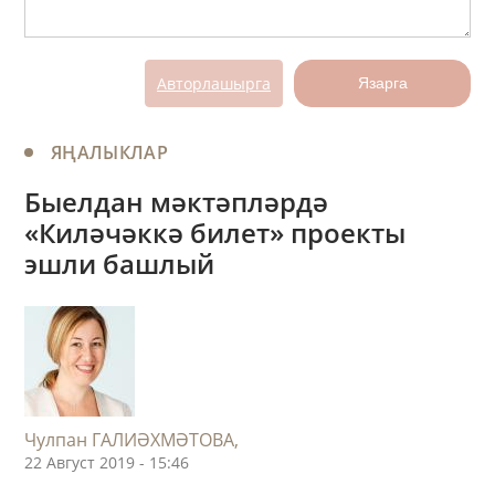
Авторлашырга
Язарга
ЯҢАЛЫКЛАР
Быелдан мәктәпләрдә
«Киләчәккә билет» проекты
эшли башлый
Чулпан ГАЛИӘХМӘТОВА,
22 Август 2019 - 15:46