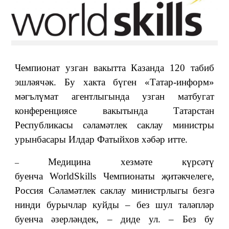
Чемпионат узган вакытта Казанда 120 табиб
эшләячәк. Бу хакта бүген «Татар-информ»
мәгълүмат агентлыгында узган матбугат
конференциясе вакытында Татарстан
Республикасы сәламәтлек саклау министры
урынбасары Илдар Фатыйхов хәбәр итте.
Медицина хезмәте күрсәтү
–
буенча
WorldSkills
Чемпионаты җитәкчелеге,
Россия Сәламәтлек саклау министрлыгы безгә
нинди бурычлар куйды – без шул таләпләр
буенча әзерләндек, – диде ул. – Без бу