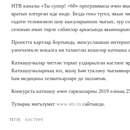
НТВ каналы «Ты супер! +60» программасы өчен яңа
яратып өлгергән иде инде. Бездә генә түгел, якын 
гадәти телевизион шоу кысаларыннан чыгып, зур со
сезонын ачып төрле сәбәпләр аркасында якыннарын 
Проектта картлар йортында, махсуслашкан интернат
үзенчәлекле вокалга ия талантлы кешеләр катнаша а
Катнашучылар читтән торып уздырылган кастинг ярд
Катнашучыларның юл, яшәү һәм туклану чыгымнар
һәм медицина хезмәткәрләре дә эшләячәк.
Конкурста катнашу өчен гаризаларны 2019 елның 25
Тулырак мәгълүмат
www.ntv.ru
сайтында.
ТЕГИ:
КАСТИНГ