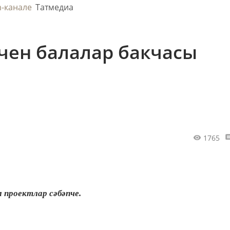
m-канале
Татмедиа
ен балалар бакчасы
1765
м проектлар сәбәпче.