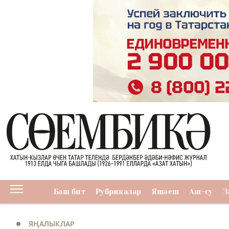
Баш бит
Рубрикалар
Яшәеш
Аш-су
З
ЯҢАЛЫКЛАР