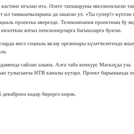
 кастинг игълан итә. Әлеге тапшыруны миллионлаган т
чит ил тамашачыларына да ошаган ул. «Ты супер!» күптән
циаль проектка әверелде. Телекомпания проектның бу яң
югалткан ялгыз пенсионерларга багышларга булган.
ларда яисә социаль яклау органнары күзәтчелегендә яшә
ла.
әмендә сайлап алына. Алга таба конкурс Мәскәүдә уза.
ын тулысынча НТВ каналы күтәрә. Проект барышында п
 декабренә кадәр бирергә кирәк.