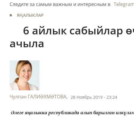
Следите за самым важным и интересным в
Telegra
ЯҢАЛЫКЛАР
6 айлык сабыйлар өч
ачыла
Чулпан ГАЛИӘХМӘТОВА,
28 Ноябрь 2019 - 23:24
Әлеге яңалыкка республикада алып барылган илкүлә