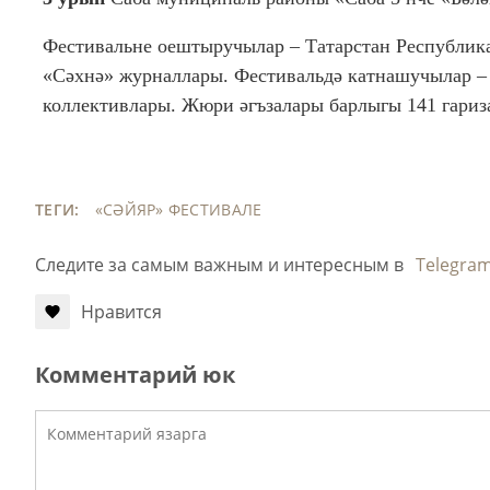
Фестивальне оештыручылар – Татарстан Республик
«Сәхнә» журналлары. Фестивальдә катнашучылар – 
коллективлары. Жюри әгъзалары барлыгы 141 гариза 
ТЕГИ:
«СӘЙЯР» ФЕСТИВАЛЕ
Следите за самым важным и интересным в
Telegra
Нравится
Комментарий юк