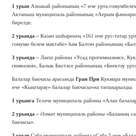
1
урын
Азнакай районы
ның
«7 нче урта гомумбеле
Актаныш муниципаль районының «Аерым фәннәрне т
бирелде.
2 урын
да –
Казан шәһәр
енең
«161 нче рус-татар ур
гомуми белем мәктәбе»
һәм
Балтач районы
ның
«Бал
3 урын
да
–
Лаеш районы «Усад прогимназиясе, Ку
гимназия», Балык Бистәсе районының «Биектау урта
Балалар бакчасы арасында
Гран При
Кукмара муниц
нче «Кыңгырау» балалар бакчасы»
на тапшырылды.
1
урынга
Теләче муниципаль районы «Алан балала
2
урында –
Әлмәт муниципаль районы «Баланың сәл
бакчасы».
3
урын
Саба муниципаль районы «Саба 5 нче «Бәлә