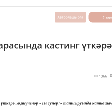
Авторлашырга
Язар
арасында кастинг үткәрә
1366
г үткәрә. Җиңүчеләр «Ты супер!» тапшыруында катнашач