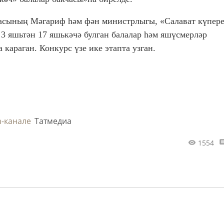
асының Мәгариф һәм фән министрлыгы, «Салават күпере
3 яшьтән 17 яшькәчә булган балалар һәм яшүсмерләр
караган. Конкурс үзе ике этапта узган.
m-канале
Татмедиа
1554