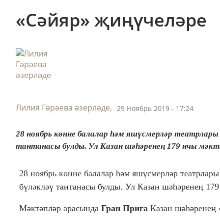
«Сәйяр» җиңүчеләре
Лилия Гәрәева әзерләде,
29 Ноябрь 2019 - 17:24
28 ноябрь көнне балалар һәм яшүсмерләр театрлары
тантанасы булды. Ул Казан шәһәренең 179 нчы мәкт
28 ноябрь көнне балалар һәм яшүсмерләр театрлар
бүләкләү тантанасы булды. Ул Казан шәһәренең 179
Мәктәпләр арасында
Г
ран Прига
Казан шәһәре
нең