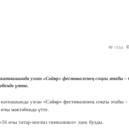
1554
 катнашында узган «Сәйяр» фестиваленең соңгы этабы – 
әбендә үтте.
ы катнашында узган
«Сәйяр» фестиваленең соңгы этабы –
 нчы мәктәбендә үтте.
«16 нчы татар-инглиз гимназиясе»
лаек булды.