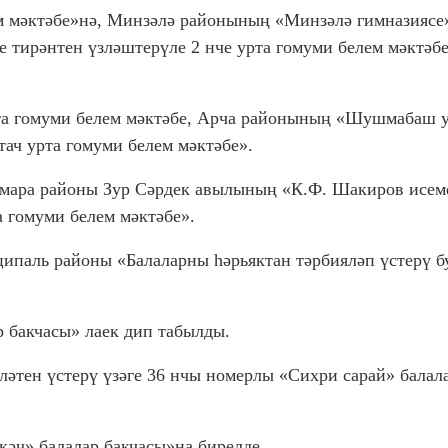
м мәктәбе»
нә,
Минзәлә районының «Минзәлә гимназиясе
ирәнтен үзләштерүле 2 нче урта гомуми белем мәктәб
та гомуми белем
мәктәбе,
Арча районының
«Шушмабаш у
тач урта гомуми белем мәктәбе».
кмара районы
Зур Сәрдек авылының
«К.Ф. Шакиров исем
 гомуми белем мәктәбе».
ипаль районы «Балаларны hәрьяктан тәрбияләп үстерү б
р бакчасы»
лаек дип табылды.
әтен үстерү үзәге 36 нчы номерлы «Сихри сарай» балал
кәч» балалар бакчасы»
на бирелде.