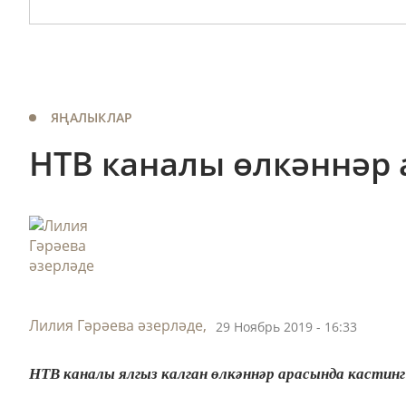
ЯҢАЛЫКЛАР
НТВ каналы өлкәннәр 
Лилия Гәрәева әзерләде,
29 Ноябрь 2019 - 16:33
НТВ каналы ялгыз калган өлкәннәр арасында кастин