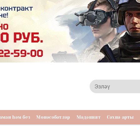
аман һәм без
Мөнәсәбәтләр
Мәдәният
Сәхнә арты