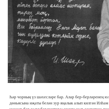
Һәр чорның үз шәхесләре бар. Алар бер-берләренең ю
дөньясына иҗаты белән зур яңалык алып килгән Илһа