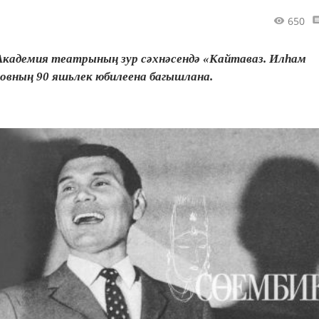
650
 Академия театрының зур сәхнәсендә «Кайтаваз. Илһам
овның 90 яшьлек юбилеена багышлана.