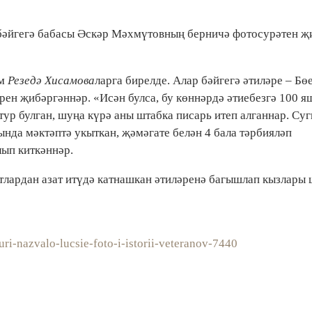
 бәйгегә бабасы Әскәр Мәхмүтовның берничә фотосурәтен җ
м
Резедә Хисамова
ларга бирелде. Алар бәйгегә әтиләре – Бө
ен җибәргәннәр. «Исән булса, бу көннәрдә әтиебезгә 100 я
атур булган, шуңа күрә аны штабка писарь итеп алганнар. Су
нда мәктәптә укыткан, җәмәгате белән 4 бала тәрбияләп
лып киткәннәр.
лардан азат итүдә катнашкан әтиләренә багышлап кызлары
.
uri-nazvalo-lucsie-foto-i-istorii-veteranov-7440