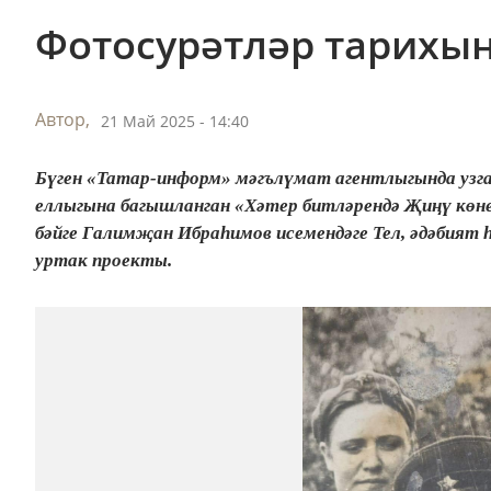
Фотосурәтләр тарихы
Автор,
21 Май 2025 - 14:40
Бүген «Татар-информ» мәгълүмат агентлыгында узг
еллыгына багышланган «Хәтер битләрендә Җиңү көне
бәйге Галимҗан Ибраһимов исемендәге Тел, әдәбия
уртак проекты.