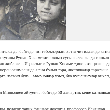
телсә дә, бәйгедә чит төбәкләрдән, хәтта чит илдән дә кат
ең туганы Рушан Хисаметдиновның сугыш елларында төшкән
ан җибәргән. Иң кызыгы: Рушан Хисаметдинов концлагерьд
ерен оешмасында әгъза булып тора, листовкалар таратыша.
рга насыйп була – авыр юллар узып, бик күп сынаулар кичеп,
Минвәлиев әйтүенчә, бәйгедә 50 дән артык кеше катнашкан
им, педагог, тарих фәннәре докторы, профессор Искәндәр