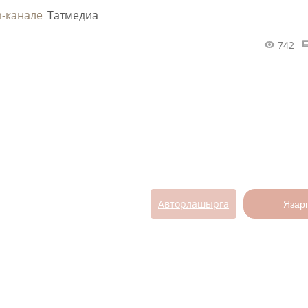
m-канале
Татмедиа
742
Авторлашырга
Язар