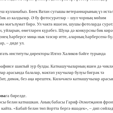
 еш кулланабыз. Бөек Ватан сугышы ветераннарының үз истә
 бик аз калдылар. Ә бу фотосурәтләр – шул чорның мөһим
әмә мәгълүмат бирә. Ул чакта яшәгән, шушы фотоларда сурә
н, уйларын, өметләрен күрәбез. Шуңа дә конкурсны бик кирә
нең һәрберсе миңа нык тәэсир итте, аларның һәрберсенә бү
р, – диде ул.
гать институты директоры Илгиз Халиков бәйге турында
графиясе шактый зур булды. Катнашучыларның яшен дә чикл
лар арасында балалар, мәктәп укучылар булуы бигрәк тә
бит, димәк, без аңа ирештек. Киләчәктә катнашучылар арасы
ова
га бирелде.
тосы белән катнашкан. Аның бабасы Гариф Әхмәтҗанов фрон
кайта. «Бабай белән төп йортта бергә яшәдек», – дип сөйлә