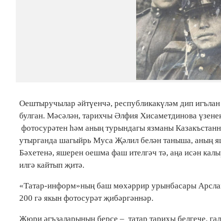
Оештыручылар әйтүенчә, республикакүләм дип игълан и
булган. Мәсәлән, тарихчы Әлфия Хисаметдинова үзен
фотосурәтен һәм аның турындагы язманы Казакъстанн
утырганда шагыйрь Муса Җәлил белән таныша, аның яш
Бәхетенә, яшерен оешма фаш ителгәч тә, аңа исән калы
илгә кайтып җитә.
«Татар-информ»ның баш мөхәррир урынбасары Арслан 
200 гә якын фотосурәт җибәргәннәр.
Жюри әгъзаларының берсе – татар тарихы белгече, гал