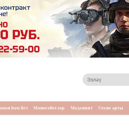
аман һәм без
Мөнәсәбәтләр
Мәдәният
Сәхнә арты