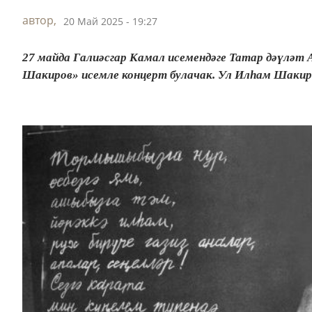
автор,
20 Май 2025 - 19:27
27 майда Галиәсгар Камал исемендәге Татар дәүләт
Шакиров» исемле концерт булачак. Ул Илһам Шакир