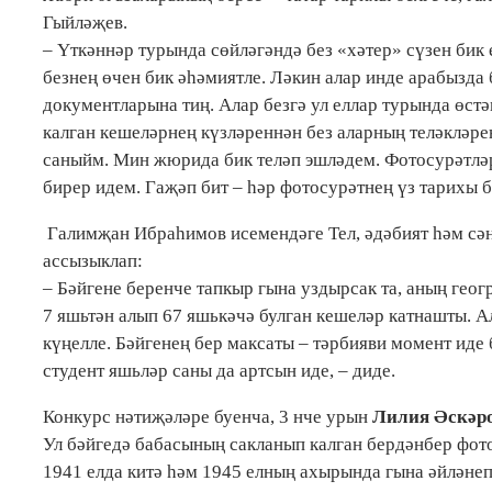
Гыйләҗев.
– Үткәннәр турында сөйләгәндә без «хәтер» сүзен бик
безнең өчен бик әһәмиятле. Ләкин алар инде арабызда
документларына тиң. Алар безгә ул еллар турында өст
калган кешеләрнең күзләреннән без аларның теләкләре
саныйм. Мин жюрида бик теләп эшләдем. Фотосурәтләр
бирер идем. Гаҗәп бит – һәр фотосурәтнең үз тарихы ба
Галимҗан Ибраһимов исемендәге Тел, әдәбият һәм сән
ассызыклап:
– Бәйгене беренче тапкыр гына уздырсак та, аның гео
7 яшьтән алып 67 яшькәчә булган кешеләр катнашты. А
күңелле. Бәйгенең бер максаты – тәрбияви момент иде 
студент яшьләр саны да артсын иде, – диде.
Конкурс нәтиҗәләре буенча, 3 нче урын
Лилия Әскәр
Ул бәйгедә бабасының сакланып калган бердәнбер фо
1941 елда китә һәм 1945 елның ахырында гына әйләнеп 