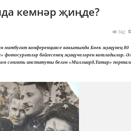
нда кемнәр җиңде?
742
ан матбугат конференциясе вакытында Бөек җиңүнең 80
» фотосурәтләр бәйгесенең җиңүчеләрен котладылар. Әл
т һәм сәнгать институты белән «Миллиард.Татар» порта