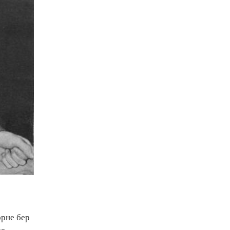
әрне бер