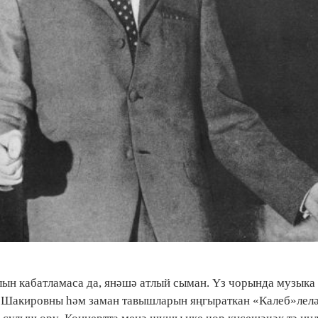
лын кабатламаса да, янәшә атлый сыман. Үз чорында музыка
м Шакировны һәм заман тавышларын яңгыраткан «Калеб»лел