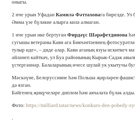
оныгы.
2 нче урын Уфадан
Камилә Фәттахова
га бирелде. Ул
Әмма үзе бүләкне алырга килә алмаган.
1 нче урын ике бертуган
Фирдәүс Шәрәфетдинова
һә
сугышы ветераны Кави ага Бикчәнтәевнең фотосурәтләр
тулыр иде», – диде алар. Кави аганың язуы искиткеч м
әйләнеп кайткач, ул Буа районының Кырык-Садак авылы
үстергәннәр. Балаларының өчесе шулай ук укытучы бу
Мәскәүне, Белоруссияне һәм Польша җирләрен фашист
дә язган.
Бәйгенең җиңүчеләре диплом һәм акчалата бүләк алды
Фото:
https://milliard.tatar/news/konkurs-den-pobedy-zy
.