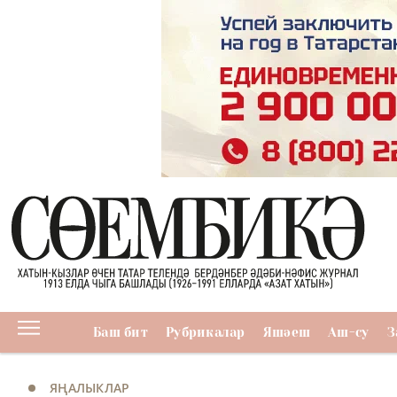
Баш бит
Рубрикалар
Яшәеш
Аш-су
З
ЯҢАЛЫКЛАР