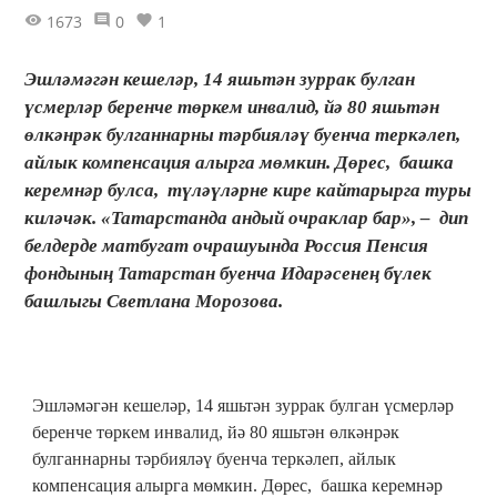
1673
0
1
Эшләмәгән кешеләр, 14 яшьтән зуррак булган
үсмерләр беренче төркем инвалид, йә 80 яшьтән
өлкәнрәк булганнарны тәрбияләү буенча теркәлеп,
айлык компенсация алырга мөмкин. Дөрес, башка
керемнәр булса, түләүләрне кире кайтарырга туры
киләчәк. «Татарстанда андый очраклар бар», – дип
белдерде матбугат очрашуында Россия Пенсия
фондының Татарстан буенча Идарәсенең бүлек
башлыгы Светлана Морозова.
Эшләмәгән кешеләр, 14 яшьтән зуррак булган үсмерләр
беренче төркем инвалид, йә 80 яшьтән өлкәнрәк
булганнарны тәрбияләү буенча теркәлеп, айлык
компенсация алырга мөмкин. Дөрес, башка керемнәр