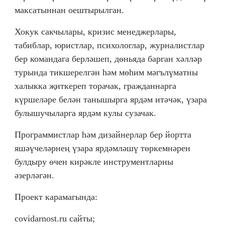
максатыннан оештырылган.
Хокук сакчылары, кризис менеджерлары,
табиблар, юристлар, психологлар, журналистлар
бер командага берләшеп, дөньяда барган хәлләр
турында тикшерелгән һәм мөһим мәгълүматны
халыкка җиткереп торачак, гражданнарга
күршеләре белән танышырга ярдәм итәчәк, үзара
булышучыларга ярдәм кулы сузачак.
Программистлар һәм дизайнерлар бер йортта
яшәүчеләрнең үзара ярдәмләшү төркемнәрен
булдыру өчен кирәкле инструментларны
әзерләгән.
Проект карамагында:
covidarnost.ru сайты;