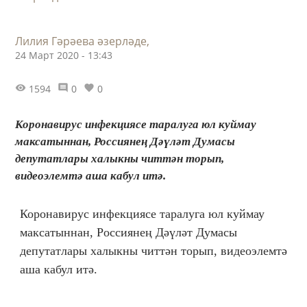
Лилия Гәрәева әзерләде,
24 Март 2020 - 13:43
1594
0
0
Коронавирус инфекциясе таралуга юл куймау
максатыннан, Россиянең Дәүләт Думасы
депутатлары халыкны читтән торып,
видеоэлемтә аша кабул итә.
Коронавирус инфекциясе таралуга юл куймау
максатыннан, Россиянең Дәүләт Думасы
депутатлары халыкны читтән торып, видеоэлемтә
аша кабул итә.