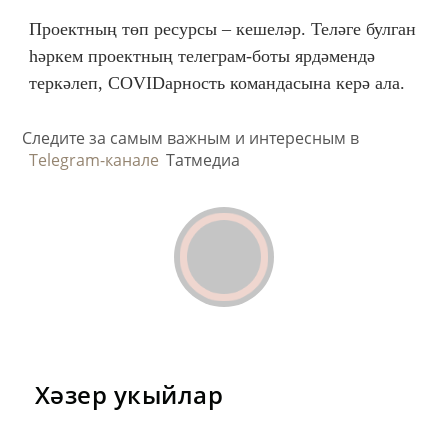
Проектның төп ресурсы – кешеләр. Теләге булган
һәркем проектның телеграм-боты ярдәмендә
теркәлеп, COVIDарность командасына керә ала.
Следите за самым важным и интересным в
Telegram-канале
Татмедиа
Хәзер укыйлар