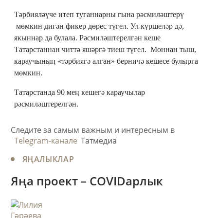
Тәрбияләүче итеп туганнарны гына рәсмиләштерү
мөмкин дигән фикер дөрес түгел. Ул күршеләр дә,
якыннар да булала. Рәсмиләштерелгән кеше
Татарстаннан читтә яшәргә тиеш түгел. Моннан тыш,
караучының «тәрбиягә алган» берничә кешесе булырга
мөмкин.
Татарстанда 90 мең кешегә караучылар
рәсмиләштерелгән.
Следите за самым важным и интересным в
Telegram-канале
Татмедиа
ЯҢАЛЫКЛАР
Яңа проект – COVIDарлык