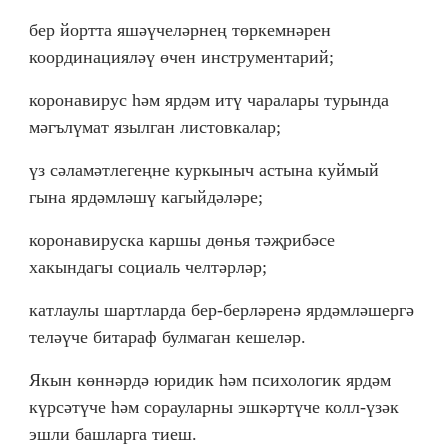
бер йортта яшәүчеләрнең төркемнәрен
координацияләү өчен инструментарий;
коронавирус һәм ярдәм итү чаралары турында
мәгълүмат язылган листовкалар;
үз сәламәтлегеңне куркыныч астына куймый
гына ярдәмләшү кагыйдәләре;
коронавируска каршы дөнья тәҗрибәсе
хакындагы социаль челтәрләр;
катлаулы шартларда бер-берләренә ярдәмләшергә
теләүче битараф булмаган кешеләр.
Якын көннәрдә юридик һәм психологик ярдәм
күрсәтүче һәм сорауларны эшкәртүче колл-үзәк
эшли башларга тиеш.