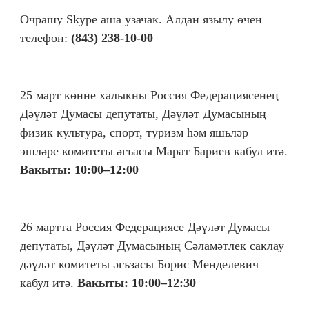
Очрашу Skype аша узачак. Алдан язылу өчен
телефон:
(843) 238-10-00
25 март көнне халыкны Россия Федерациясенең
Дәүләт Думасы депутаты, Дәүләт Думасының
физик культура, спорт, туризм һәм яшьләр
эшләре комитеты әгъасы Марат Бариев кабул итә.
Вакыты: 10:00–12:00
26 мартта Россия Федерациясе Дәүләт Думасы
депутаты, Дәүләт Думасының Сәламәтлек саклау
дәүләт комитеты әгъзасы Борис Менделевич
кабул итә.
Вакыты: 10:00–12:30