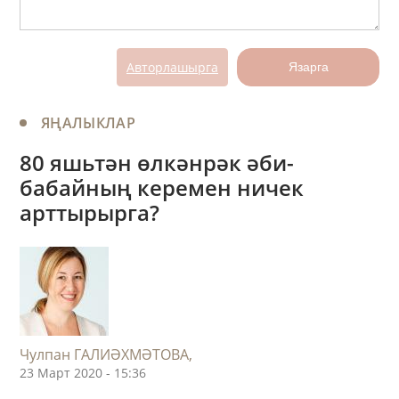
Авторлашырга
Язарга
ЯҢАЛЫКЛАР
80 яшьтән өлкәнрәк әби-
бабайның керемен ничек
арттырырга?
Чулпан ГАЛИӘХМӘТОВА,
23 Март 2020 - 15:36