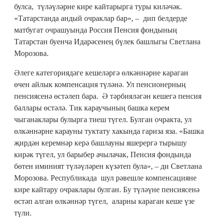
булса, түләүләрне кире кайтарырга туры киләчәк.
«Татарстанда андый очраклар бар», – дип белдерде
матбугат очрашуында Россия Пенсия фондының
Татарстан буенча Идарәсенең бүлек башлыгы Светлана
Морозова.
Әлеге категориядәге кешеләргә өлкәннәрне караган
өчен айлык компенсация түләнә. Ул пенсионерның
пенсиясенә өстәлеп бара. Ә тәрбияләгән кешегә пенсия
баллары өстәлә. Тик караучының башка керем
чыганаклары булырга тиеш түгел. Булган очракта, ул
өлкәннәрне карауны туктату хакында гариза яза. «Башка
җирдән керемнәр керә башлауны яшерергә тырышу
кирәк түгел, ул барыбер ачылачак, Пенсия фондында
бөтен иминият түләүләрен күзәтеп була», – ди Светлана
Морозова. Республикада шул рәвешле компенсацияне
кире кайтару очраклары булган. Бу түләүне пенсиясенә
өстәп алган өлкәннәр түгел, аларны караган кеше үзе
түли.