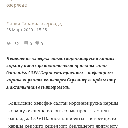
Лилия Гәрәева әзерләде,
23 Март 2020 - 15:25
1321
0
0
​​​​​​​Кешелекне хәвефкә салган коронавируска каршы
көрәшү өчен яңа волонтерлык проекты эшли
башлады. COVIDарность проекты – инфекциягә
каршы көрәштә кешеләргә берләшергә ярдәм итү
максатыннан оештырылган.
Кешелекне хәвефкә салган коронавируска каршы
көрәшү өчен яңа волонтерлык проекты эшли
башлады. COVIDарность проекты – инфекциягә
каршы көрәштә кешеләргә берләшергә ярдәм итү