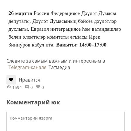
26 мартта
Россия Федерациясе Дәүләт Думасы
депутаты, Дәүләт Думасының бәйсез дәүләтләр
дуслыгы, Евразия интеграциясе һәм ватандашлар
белән элемтәләр комитеты әгъзасы Ирек
Зиннуров кабул итә.
Вакыты: 14:00–17:00
Следите за самым важным и интересным в
Telegram-канале
Татмедиа
Нравится
1594
0
0
Комментарий юк