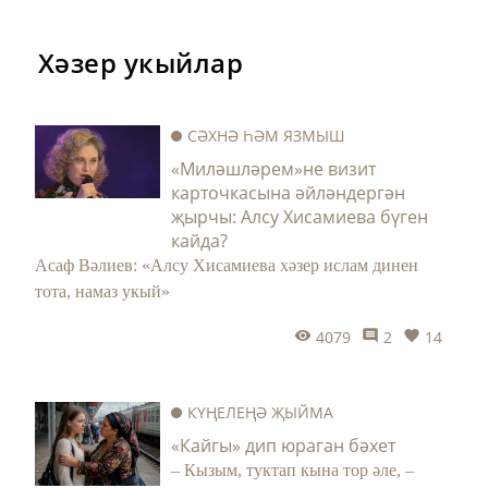
Хәзер укыйлар
СӘХНӘ ҺӘМ ЯЗМЫШ
«Миләшләрем»не визит
карточкасына әйләндергән
җырчы: Алсу Хисамиева бүген
кайда?
Асаф Вәлиев: «Алсу Хисамиева хәзер ислам динен
тота, намаз укый»
4079
2
14
КҮҢЕЛЕҢӘ ҖЫЙМА
«Кайгы» дип юраган бәхет
– Кызым, туктап кына тор әле, –