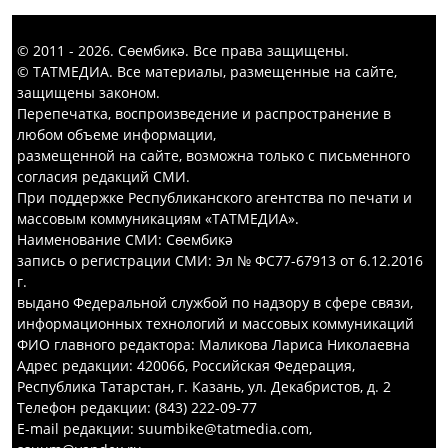
© 2011 - 2026. Сөембикә. Все права защищены.
© ТАТМЕДИА. Все материалы, размещенные на сайте,
защищены законом.
Перепечатка, воспроизведение и распространение в
любом объеме информации,
размещенной на сайте, возможна только с письменного
согласия редакций СМИ.
При поддержке Республиканского агентства по печати и
массовым коммуникациям «ТАТМЕДИА».
Наименование СМИ: Сөембикә
запись о регистрации СМИ: Эл № ФС77-67913 от 6.12.2016
г.
выдано Федеральной службой по надзору в сфере связи,
информационных технологий и массовых коммуникаций
ФИО главного редактора: Маликова Лариса Николаевна
Адрес редакции: 420066, Российская Федерация,
Республика Татарстан, г. Казань, ул. Декабристов, д. 2
Телефон редакции: (843) 222-09-77
E-mail редакции: suumbike@tatmedia.com,