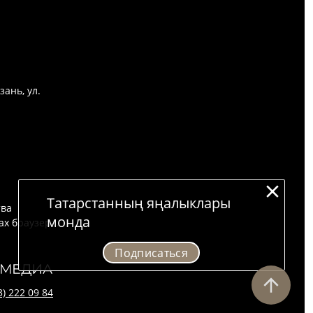
зань, ул.
Татарстанның яңалыклары
тва
монда
ах браузера.
Подписаться
3) 222 09 84