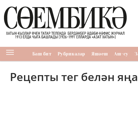
Баш бит
Рубрикалар
Яшәеш
Аш-су
З
Рецепты тег белән яң