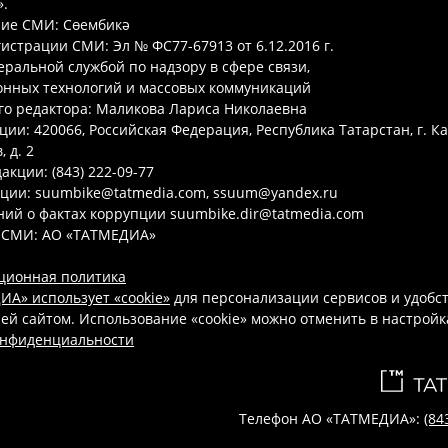
.
ие СМИ: Сөембикә
гистрации СМИ: Эл № ФС77-67913 от 6.12.2016 г.
ральной службой по надзору в сфере связи,
нных технологий и массовых коммуникаций
го редактора: Маликова Лариса Николаевна
ции: 420066, Российская Федерация, Республика Татарстан, г. Ка
 д. 2
акции: (843) 222-09-77
кции: suumbike@tatmedia.com, ssuum@yandex.ru
ий о фактах коррупции suumbike.dir@tatmedia.com
 СМИ: АО «ТАТМЕДИА»
ционная политика
А» использует «cookie»
для персонализации сервисов и удобс
ей сайтом. Использование «cookie» можно отменить в настройк
онфиденциальности
Телефон АО «ТАТМЕДИА»:
(84