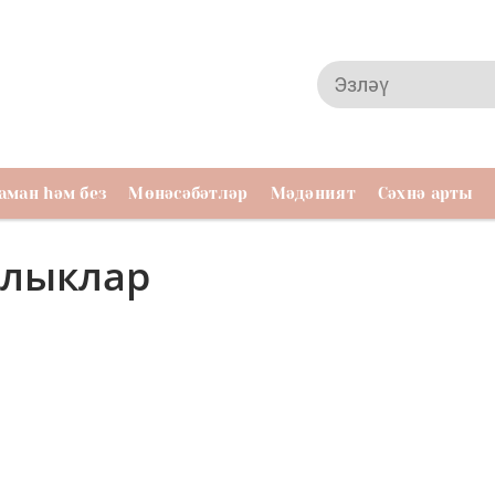
аман һәм без
Мөнәсәбәтләр
Мәдәният
Сәхнә арты
алыклар