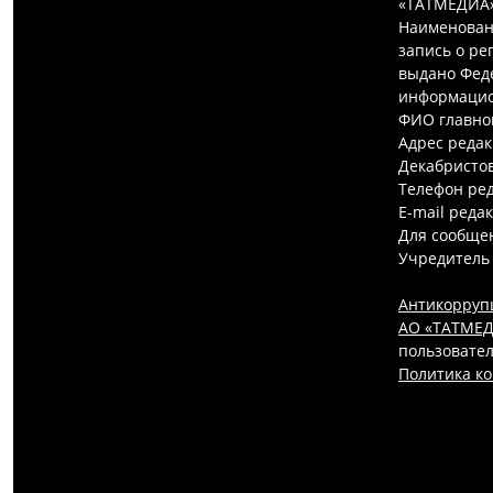
«ТАТМЕДИА»
Наименован
запись о ре
выдано Феде
информацио
ФИО главно
Адрес редак
Декабристов,
Телефон ред
E-mail реда
Для сообщен
Учредитель
Антикорруп
АО «ТАТМЕДИ
пользовател
Политика к