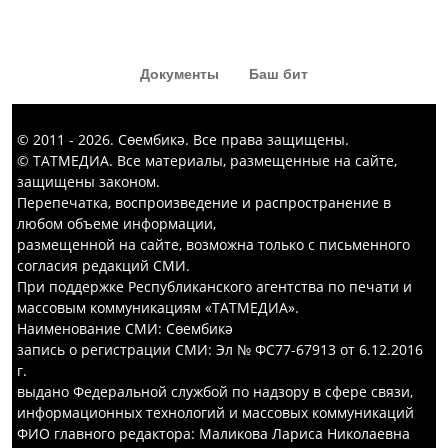
«Капка төбе» тамашасыннан да
кызык комедия күргәннәр диярсең!
Документы
Баш бит
© 2011 - 2026. Сөембикә. Все права защищены.
© ТАТМЕДИА. Все материалы, размещенные на сайте,
защищены законом.
Перепечатка, воспроизведение и распространение в
любом объеме информации,
размещенной на сайте, возможна только с письменного
согласия редакций СМИ.
При поддержке Республиканского агентства по печати и
массовым коммуникациям «ТАТМЕДИА».
Наименование СМИ: Сөембикә
запись о регистрации СМИ: Эл № ФС77-67913 от 6.12.2016
г.
выдано Федеральной службой по надзору в сфере связи,
информационных технологий и массовых коммуникаций
ФИО главного редактора: Маликова Лариса Николаевна