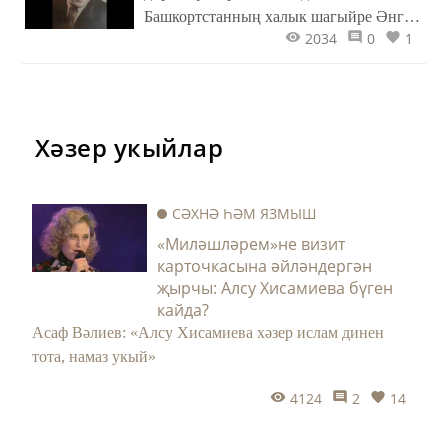
Башкортстанның халык шагыйре Әнгам
2034
0
1
Атнабаевның тууына 90 ел тулуга
багышланган әдәби-музыкаль кичә
узды.
Хәзер укыйлар
СӘХНӘ ҺӘМ ЯЗМЫШ
«Миләшләрем»не визит
карточкасына әйләндергән
җырчы: Алсу Хисамиева бүген
кайда?
Асаф Вәлиев: «Алсу Хисамиева хәзер ислам динен
тота, намаз укый»
4124
2
14