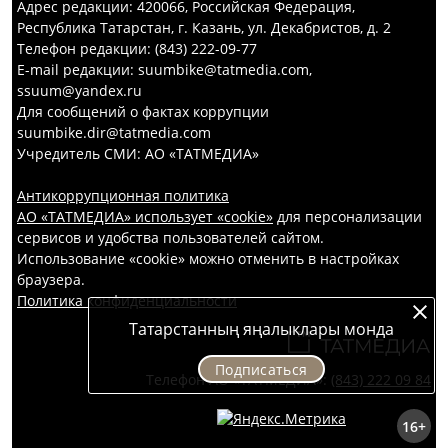
Адрес редакции: 420066, Российская Федерация,
Республика Татарстан, г. Казань, ул. Декабристов, д. 2
Телефон редакции: (843) 222-09-77
E-mail редакции: suumbike@tatmedia.com,
ssuum@yandex.ru
Для сообщений о фактах коррупции
suumbike.dir@tatmedia.com
Учредитель СМИ: АО «ТАТМЕДИА»
Антикоррупционная политика
АО «ТАТМЕДИА» использует «cookie»
для персонализации
сервисов и удобства пользователей сайтом.
Использование «cookie» можно отменить в настройках
браузера.
Политика конфиденциальности
Татарстанның яңалыклары монда
Подписаться
Телефон АО «ТАТМЕДИА»:
(843) 222 09 84
16+