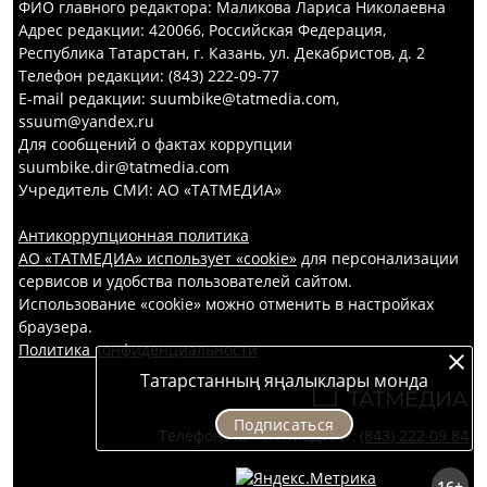
ФИО главного редактора: Маликова Лариса Николаевна
Адрес редакции: 420066, Российская Федерация,
Республика Татарстан, г. Казань, ул. Декабристов, д. 2
Телефон редакции: (843) 222-09-77
E-mail редакции: suumbike@tatmedia.com,
ssuum@yandex.ru
Для сообщений о фактах коррупции
suumbike.dir@tatmedia.com
Учредитель СМИ: АО «ТАТМЕДИА»
Антикоррупционная политика
АО «ТАТМЕДИА» использует «cookie»
для персонализации
сервисов и удобства пользователей сайтом.
Использование «cookie» можно отменить в настройках
браузера.
Политика конфиденциальности
Татарстанның яңалыклары монда
Подписаться
Телефон АО «ТАТМЕДИА»:
(843) 222 09 84
16+