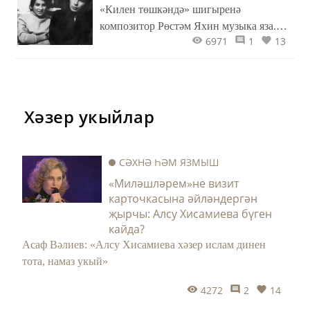
«Килен төшкәндә» шигыренә
композитор Рөстәм Яхин музыка яза.
6971
1
13
Һәм искиткеч матур җыр туа! Ул җырны
инде кырык елдан артык җырлыйлар.
Бер генә туй да ул җырсыз узмыйдыр!
Хыял офыкларын киңәйтеп, йола-
гадәтләребезне гүзәл манзараларда
Хәзер укыйлар
тасвирлаган «Килен төшкәндә»
җырының тарихы...
СӘХНӘ ҺӘМ ЯЗМЫШ
«Миләшләрем»не визит
карточкасына әйләндергән
җырчы: Алсу Хисамиева бүген
кайда?
Асаф Вәлиев: «Алсу Хисамиева хәзер ислам динен
тота, намаз укый»
4272
2
14