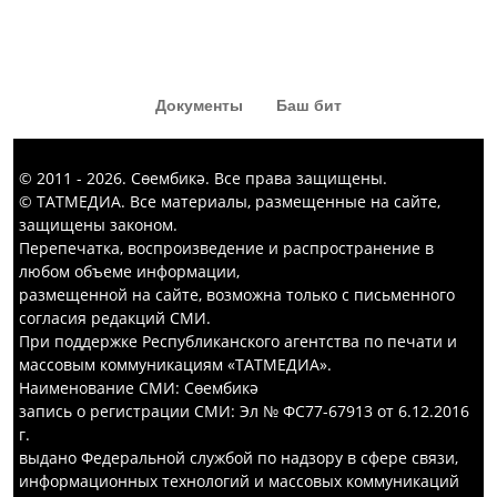
«Капка төбе» тамашасыннан да
кызык комедия күргәннәр диярсең!
Документы
Баш бит
© 2011 - 2026. Сөембикә. Все права защищены.
© ТАТМЕДИА. Все материалы, размещенные на сайте,
защищены законом.
Перепечатка, воспроизведение и распространение в
любом объеме информации,
размещенной на сайте, возможна только с письменного
согласия редакций СМИ.
При поддержке Республиканского агентства по печати и
массовым коммуникациям «ТАТМЕДИА».
Наименование СМИ: Сөембикә
запись о регистрации СМИ: Эл № ФС77-67913 от 6.12.2016
г.
выдано Федеральной службой по надзору в сфере связи,
информационных технологий и массовых коммуникаций