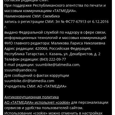
При поддержке Республиканского агентства по печати и
массовым коммуникациям «ТАТМЕДИА».
Наименование СМИ: Сөембикә
запись о регистрации СМИ: Эл № ФС77-67913 от 6.12.2016
г.
выдано Федеральной службой по надзору в сфере связи,
информационных технологий и массовых коммуникаций
ФИО главного редактора: Маликова Лариса Николаевна
Адрес редакции: 420066, Российская Федерация,
Республика Татарстан, г. Казань, ул. Декабристов, д. 2
Телефон редакции: (843) 222-09-77
E-mail редакции: suumbike@tatmedia.com,
ssuum@yandex.ru
Для сообщений о фактах коррупции
suumbike.dir@tatmedia.com
Учредитель СМИ: АО «ТАТМЕДИА»
Антикоррупционная политика
АО «ТАТМЕДИА» использует «cookie»
для персонализации
сервисов и удобства пользователей сайтом.
Использование «cookie» можно отменить в настройках