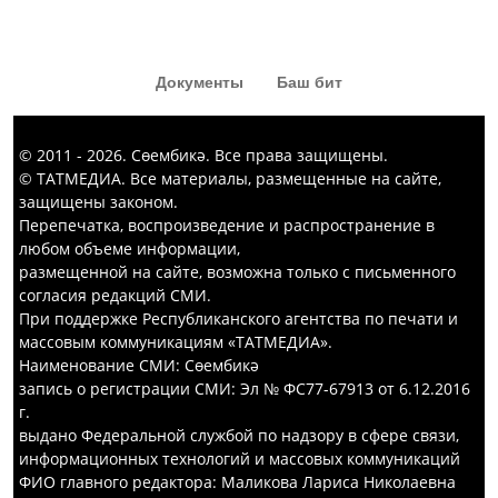
«Капка төбе» тамашасыннан да
кызык комедия күргәннәр диярсең!
Документы
Баш бит
© 2011 - 2026. Сөембикә. Все права защищены.
© ТАТМЕДИА. Все материалы, размещенные на сайте,
защищены законом.
Перепечатка, воспроизведение и распространение в
любом объеме информации,
размещенной на сайте, возможна только с письменного
согласия редакций СМИ.
При поддержке Республиканского агентства по печати и
массовым коммуникациям «ТАТМЕДИА».
Наименование СМИ: Сөембикә
запись о регистрации СМИ: Эл № ФС77-67913 от 6.12.2016
г.
выдано Федеральной службой по надзору в сфере связи,
информационных технологий и массовых коммуникаций
ФИО главного редактора: Маликова Лариса Николаевна