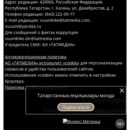
Адрес редакции: 420066, Российская Федерация,
Республика Татарстан, г. Казань, ул. Декабристов, д. 2
Телефон редакции: (843) 222-09-77
E-mail редакции: suumbike@tatmedia.com,
ssuum@yandex.ru
Для сообщений о фактах коррупции
suumbike.dir@tatmedia.com
Учредитель СМИ: АО «ТАТМЕДИА»
Антикоррупционная политика
АО «ТАТМЕДИА» использует «cookie»
для персонализации
сервисов и удобства пользователей сайтом.
Использование «cookie» можно отменить в настройках
браузера.
Политика конфиденциальности
Татарстанның яңалыклары монда
Подписаться
Телефон АО «ТАТМЕДИА»:
(843) 222 09 84
16+