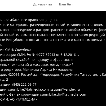
Документы
Баш бит
26. Сөембикә. Все права защищены.
. Все материалы, размещенные на сайте, защищены законом.
а, воспроизведение и распространение в любом объеме инфор
 на сайте, возможна только с письменного согласия редакций
ке Республиканского агентства по печати и массовым коммун
.
ие СМИ: Сөембикә
гистрации СМИ: Эл № ФС77-67913 от 6.12.2016 г.
ральной службой по надзору в сфере связи,
нных технологий и массовых коммуникаций
го редактора: Маликова Лариса Николаевна
ции: 420066, Российская Федерация, Республика Татарстан, г. Ка
 д. 2
акции: (843) 222-09-77
кции: suumbike@tatmedia.com, ssuum@yandex.ru
ий о фактах коррупции suumbike.dir@tatmedia.com
 СМИ: АО «ТАТМЕДИА»