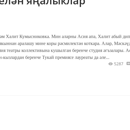
белән яңалыклар
әм Халит Кумысниковка. Мин аларны Асия апа, Халит абый дип
 якыннан аралашу мине коры рәсмилектән коткара. Алар, Мәскә
мия театры коллективына кушылган беренче студия әгъзалары. А
-кызлардан беренче Тукай премиясе лауреаты да әле...
5287