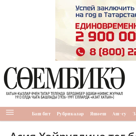
Баш бит
Рубрикалар
Яшәеш
Аш-су
З