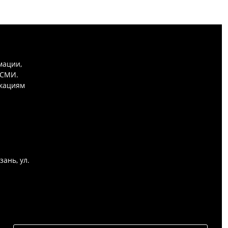
мации,
 СМИ.
икациям
зань, ул.