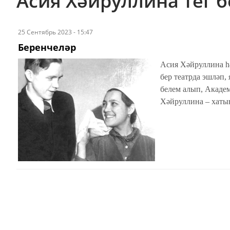
Асия Хәйруллина тег 
25 Сентябрь 2023 - 15:47
Беренчеләр
Асия Хәйруллина һ
бер театрда эшләп,
белем алып, Акаде
Хәйруллина – хатын