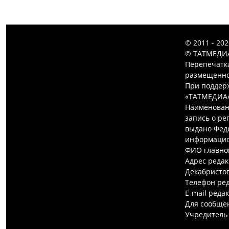
© 2011 - 20
© ТАТМЕДИА
Перепечатк
размещенной
При поддерж
«ТАТМЕДИА»
Наименован
запись о ре
выдано Феде
информацио
ФИО главно
Адрес редак
Декабристов,
Телефон ред
E-mail реда
Для сообщен
Учредитель