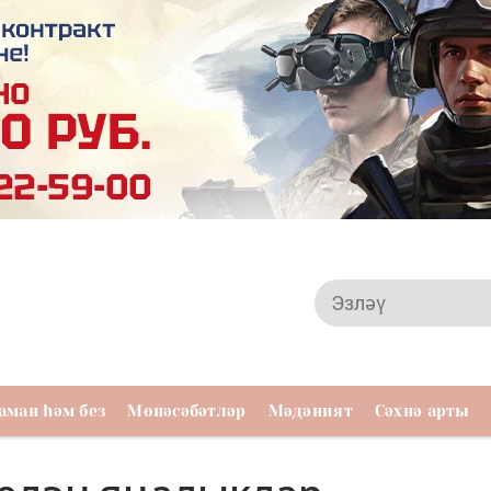
аман һәм без
Мөнәсәбәтләр
Мәдәният
Сәхнә арты